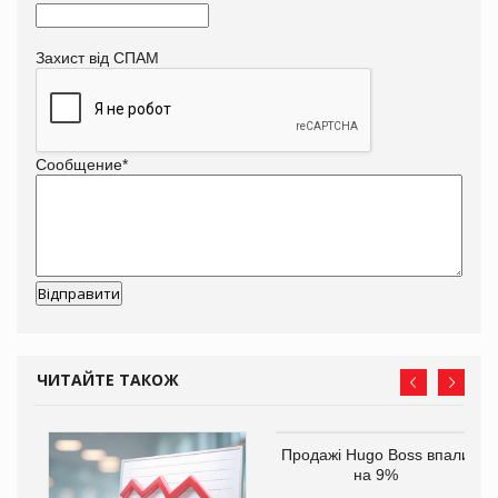
Захист від СПАМ
Сообщение
*
ЧИТАЙТЕ ТАКОЖ
ам
Продажі Hugo Boss впали
іше
на 9%