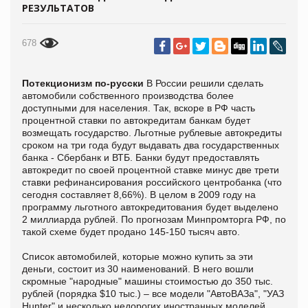
РЕЗУЛЬТАТОВ
678
Потекционизм по-русски
В России решили сделать
автомобили собственного производства более
доступными для населения. Так, вскоре в РФ часть
процентной ставки по автокредитам банкам будет
возмещать государство. Льготные рублевые автокредиты
сроком на три года будут выдавать два государственных
банка - Сбербанк и ВТБ. Банки будут предоставлять
автокредит по своей процентной ставке минус две трети
ставки рефинансирования российского центробанка (что
сегодня составляет 8,66%). В целом в 2009 году на
программу льготного автокредитования будет выделено
2 миллиарда рублей. По прогнозам Минпромторга РФ, по
такой схеме будет продано 145-150 тысяч авто.
Список автомобилей, которые можно купить за эти
деньги, состоит из 30 наименований. В него вошли
скромные "народные" машины стоимостью до 350 тыс.
рублей (порядка $10 тыс.) – все модели "АвтоВАЗа", "УАЗ
Hunter" и несколько недорогих иностранных моделей,