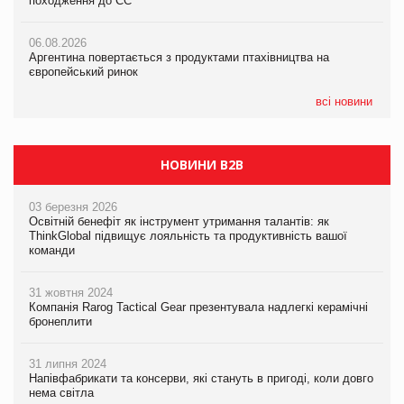
походження до ЄС
походження до ЄС
05.08.2026
06.08.2026
06.08.2026
Смачне поповнення дитячого меню: у VARUS з’явилися
Аргентина повертається з продуктами птахівництва на
Аргентина повертається з продуктами птахівництва на
новинки від ТМ ТОКЕРИ
європейський ринок
європейський ринок
05.08.2026
всі новини
Сергій Лісунов про заморожені хлібобулочні вироби на
PrivateLabel&FMCG Master 2026
НОВИНИ B2B
03 березня 2026
Освітній бенефіт як інструмент утримання талантів: як
ThinkGlobal підвищує лояльність та продуктивність вашої
команди
31 жовтня 2024
Компанія Rarog Tactical Gear презентувала надлегкі керамічні
бронеплити
31 липня 2024
Напівфабрикати та консерви, які стануть в пригоді, коли довго
нема світла