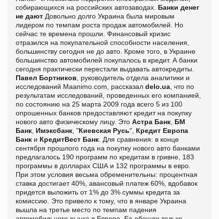
собирающихся на российских автозаводах.
Банки денег
не дают
Довольно долго Украина была мировым
лидером по темпам роста продаж автомобилей. Но
сейчас те времена прошли. Финансовый кризис
отразился на покупательной способности населения,
большинству сегодня не до авто. Кроме того, в Украине
большинство автомобилей покупалось в кредит. А банки
сегодня практически перестали выдавать автокредиты.
Павел Бортников
, руководитель отдела аналитики и
исследований Maanimo.com, рассказал
delo.ua
, что по
результатам исследований, проведенных его компанией,
по состоянию на 25 марта 2009 года всего 5 из 100
опрошенных банков предоставляют кредит на покупку
нового авто физическому лицу. Это
Астра Банк
,
БМ
Банк
,
Имэксбанк
, "
Киевская Русь
",
Кредит Европа
Банк
и
КредитВест Банк
. Для сравнения: в конце
сентября прошлого года на покупку нового авто банками
предлагалось 190 программ по кредитам в гривне, 183
программы в долларах США и 132 программы в евро.
При этом условия весьма обременительны: процентная
ставка достигает 40%, авансовый платеж 60%, вдобавок
придется выложить от 1% до 3% суммы кредита за
комиссию. Это привело к тому, что в январе Украина
вышла на третье место по темпам падения
автомобильного рынка в Европе. Ее обошли только