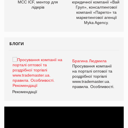
МСС ICF, ментор для
юридичної компанії «Вайз
лідерів
Груп», консалтингової
компанії «Парето» та
маркетингової агенції
Myka Agency.
БЛОГИ
Брагина Людмила
ї
Просування компанії
а
на порталі оптової та
роздрібної торгівлі
www.trademaster.ua.
і.
правила. Особливості.
Рекомендації
Ре