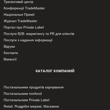
Тренінговий центр
Конференції TradeMaster
Національні Премії
Журнал TradeMaster
Портал про Private Label
Послуги В2В- маркетингу та PR для клієнтів
Послуги з надання інформації
Відгуки
Контакти
Вакансії
КАТАЛОГ КОМПАНИЙ
Постачальники продуктів харчування
Постачальники nonfood
Постачальники Private Label
Retail. Роздрібні мережі, Магазини