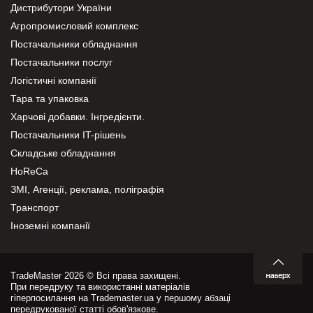
Дистрибутори України
Агропромисловий комплекс
Постачальники обладнання
Постачальники послуг
Логістичні компанії
Тара та упаковка
Харчові добавки. Інгредієнти.
Постачальники IT-рішень
Складське обладнання
HoReCa
ЗМІ, Агенції, реклама, поліграфія
Транспорт
Іноземні компанії
TradeMaster 2026 © Всі права захищені.
При передруку та використанні матеріалів
гіперпосилання на Trademaster.ua у першому абзаці
передрукованої статті обов'язкове.