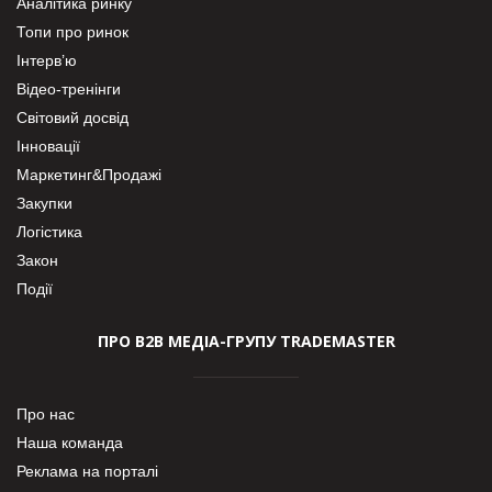
Аналітика ринку
Топи про ринок
Інтерв’ю
Відео-тренінги
Світовий досвід
Інновації
Маркетинг&Продажі
Закупки
Логістика
Закон
Події
ПРО В2В МЕДІА-ГРУПУ TRADEMASTER
Про нас
Наша команда
Реклама на порталі