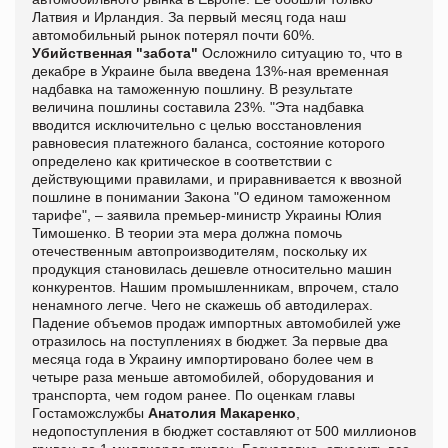
Латвия и Ирландия. За первый месяц года наш
автомобильный рынок потерял почти 60%.
Убийственная "забота"
Осложнило ситуацию то, что в
декабре в Украине была введена 13%-ная временная
надбавка на таможенную пошлину. В результате
величина пошлины составила 23%. "Эта надбавка
вводится исключительно с целью восстановления
равновесия платежного баланса, состояние которого
определено как критическое в соответствии с
действующими правилами, и приравнивается к ввозной
пошлине в понимании Закона "О едином таможенном
тарифе", – заявила премьер-министр Украины Юлия
Тимошенко. В теории эта мера должна помочь
отечественным автопроизводителям, поскольку их
продукция становилась дешевле относительно машин
конкурентов. Нашим промышленникам, впрочем, стало
ненамного легче. Чего не скажешь об автодилерах.
Падение объемов продаж импортных автомобилей уже
отразилось на поступлениях в бюджет. За первые два
месяца года в Украину импортировано более чем в
четыре раза меньше автомобилей, оборудования и
транспорта, чем годом ранее. По оценкам главы
Гостаможслужбы
Анатолия Макаренко
,
недопоступления в бюджет составляют от 500 миллионов