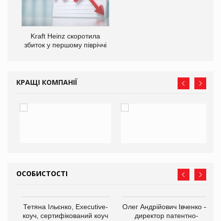
Kraft Heinz скоротила
збиток у першому півріччі
КРАЩІ КОМПАНІЇ
ОСОБИСТОСТІ
,
Тетяна Ільєнко, Executive-
Олег Андрійович Івченко —
ОВ
коуч, сертифікований коуч
директор патентно-