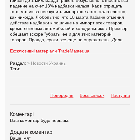
гривен до 1 миллиарда гривен. Безусловно, относить все
падение на счет 13% надбавки нельзя. Как и отрицать
того, что из-за нее купить импортное авто стало сложно,
как никогда. Любопытно, что 18 марта Кабмин отменил
действие надбавки к пошлине на импорт всех товаров,
кроме легковых автомобилей и холодильников. Премьер
обещает вскоре "убрать" ее и для этих категорий
товаров. Правда, сроки все еще не определены.
Дело
Ексклюзивні матеріали TradeMaster.ua
Раздел:
>
Новости Украины
Теги:
Попередня
Весь список
Наступна
Коментарі
Ваш коментар буде першим.
Додати коментар
Ваше імя
*