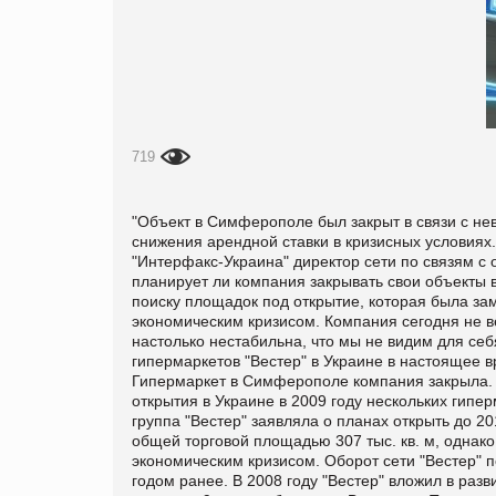
719
"Объект в Симферополе был закрыт в связи с не
снижения арендной ставки в кризисных условиях.
"Интерфакс-Украина" директор сети по связям с
планирует ли компания закрывать свои объекты в
поиску площадок под открытие, которая была за
экономическим кризисом. Компания сегодня не в
настолько нестабильна, что мы не видим для себя
гипермаркетов "Вестер" в Украине в настоящее 
Гипермаркет в Симферополе компания закрыла. Р
открытия в Украине в 2009 году нескольких гипе
группа "Вестер" заявляла о планах открыть до 2
общей торговой площадью 307 тыс. кв. м, однако
экономическим кризисом. Оборот сети "Вестер" п
годом ранее. В 2008 году "Вестер" вложил в разв