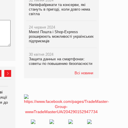
31 липня 2024
Напівфабрикати та консерви, які
стануть в пригоді, коли довго нема
світла
24 червня 2024
Meest Пошта і Shop-Express
розширюють можливості українських
підприємців
30 квітня 2024
Защита данных на смартфонах:
советы по повышению безопасности
Всі новини
ві
Аргентина повертається з
ФАО прогнозує зростання
кції
продуктами птахівництва
світових цін на
я до
на європейський ринок
продовольство