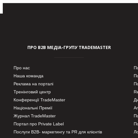
ПРО В2В МЕДІА-ГРУПУ TRADEMASTER
Про нас
П
Наша команда
П
Реклама на порталі
По
Тренінговий центр
Re
Конференції TradeMaster
Д
Національні Премії
А
Журнал TradeMaster
П
Портал про Private Label
П
Послуги В2В- маркетингу та PR для клієнтів
Ло