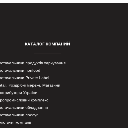
КАТАЛОГ КОМПАНИЙ
остачальники продуктів харчування
остачальники nonfood
стачальники Private Label
tail. Роздрібні мережі, Магазини
истрибутори України
гропромисловий комплекс
остачальники обладнання
остачальники послуг
гістичні компанії