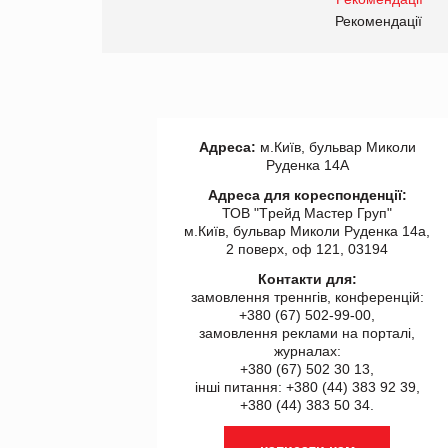
правила. Особливості.
ії
Рекомендації
Адреса:
м.Київ, бульвар Миколи
Руденка 14А
Адреса для кореспонденції:
ТОВ "Tрейд Мастер Груп"
м.Київ, бульвар Миколи Руденка 14а,
2 поверх, оф 121, 03194
Контакти для:
замовлення треннгів, конференцій:
+380 (67) 502-99-00,
замовлення реклами на порталі,
журналах:
+380 (67) 502 30 13,
інші питання: +380 (44) 383 92 39,
+380 (44) 383 50 34.