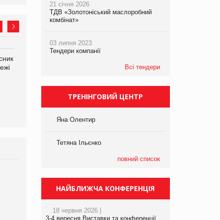
21 січня 2026
ТДВ «Золотоніський маслоробний
комбінат»
03 липня 2023
Тендери компанії
сник
Олексій Логачов-Михайлов
Яна Сараніна, директор
ежі
Файно маркет Директор
Всі тендери
компанії «УкраМарин»
департаменту з
виробництва
ТРЕНІНГОВИЙ ЦЕНТР
Яна Олентир
Тетяна Ільєнко
повний список
Брагина Людмила
Просування компанії на
НАЙБЛИЖЧА КОНФЕРЕНЦІЯ
порталі оптової та
роздрібної торгівлі
18 червня 2026 |
www.trademaster.ua.
3-4 вересня Виставки та конференції