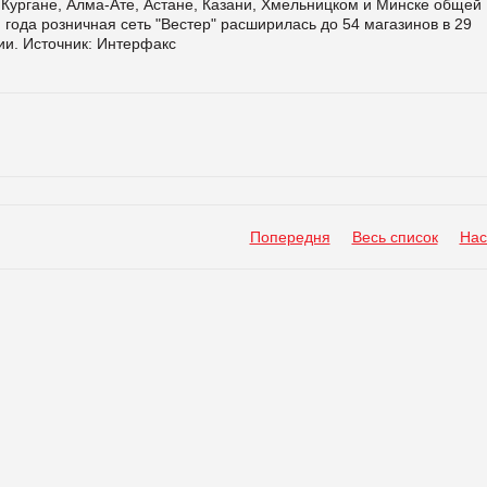
 Кургане, Алма-Ате, Астане, Казани, Хмельницком и Минске общей
 года розничная сеть "Вестер" расширилась до 54 магазинов в 29
ии. Источник: Интерфакс
Попередня
Весь список
Нас