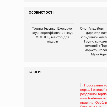
ОСОБИСТОСТІ
арас Ігорович,
Тетяна Ільєнко, Executive-
Олег Андрійович
иробництва ТОВ
коуч, сертифікований коуч
директор пат
Герчак"
МСС ICF, ментор для
юридичної компа
лідерів
Груп», консал
компанії «Пар
маркетингової
Myka Agen
БЛОГИ
Брагина Людмила
Просування компанії на
порталі оптової та
роздрібної торгівлі
www.trademaster.ua.