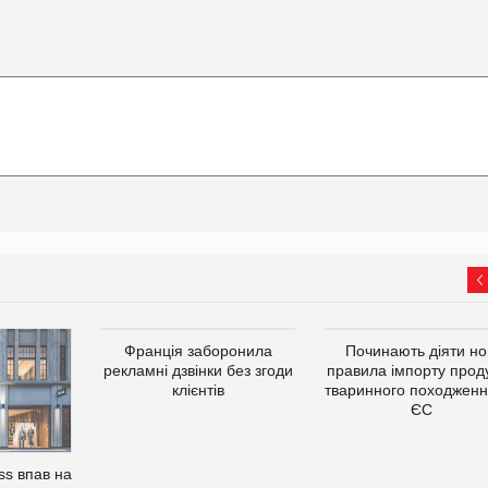
Франція заборонила
Починають діяти но
рекламні дзвінки без згоди
правила імпорту проду
клієнтів
тваринного походженн
ЄС
s впав на