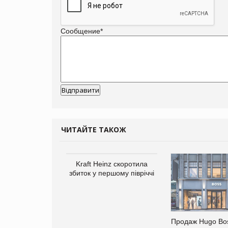
Сообщение
*
ЧИТАЙТЕ ТАКОЖ
верне клієнтам
Kraft Heinz скоротила
ларів за раніше
збиток у першому півріччі
чені мита
Продаж Hugo Bos