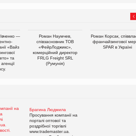
 Івченко —
Роман Наумчев,
Роман Корсак, співвла
ентно-
співзасновник ТОВ
франчайзингової мер
нії «Вайз
«ФейрЛоджикс»,
SPAR в Україні
тингової
комерційний директор
ето» та
FRLG Freight SRL
 агенції
(Румунія)
cy.
Брагина Людмила
Просування компанії на
порталі оптової та
роздрібної торгівлі
www.trademaster.ua.