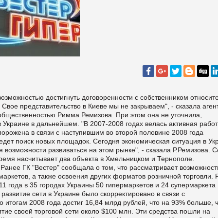
возможностью достигнуть договоренности с собственником относит
 Свое представительство в Киеве мы не закрываем", - сказала аген
 общественностью Римма Ремизова. При этом она не уточнила,
 Украине в дальнейшем. "В 2007-2008 годах велась активная работ
морожена в связи с наступившим во второй половине 2008 года
едет поиск новых площадок. Сегодня экономическая ситуация в Ук
 возможности развиваться на этом рынке", - сказала Р.Ремизова. С
время насчитывает два объекта в Хмельницком и Тернополе.
анее ГК "Вестер" сообщала о том, что рассматривает возможност
рмаркетов, а также освоения других форматов розничной торговли. 
011 года в 35 городах Украины 50 гипермаркетов и 24 супермаркета
 развитие сети в Украине было скорректировано в связи с
о итогам 2008 года достиг 16,84 млрд рублей, что на 93% больше, 
итие своей торговой сети около $100 млн. Эти средства пошли на