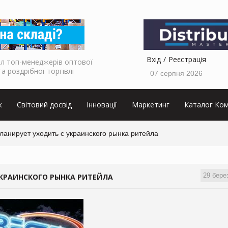
Вхід
Реєстрація
л топ-менеджерів оптової
та роздрібної торгівлі
07 серпня 2026
к
Світовий досвід
Інновації
Маркетинг
Каталог Ком
планирует уходить с украинского рынка ритейла
29 бере
УКРАИНСКОГО РЫНКА РИТЕЙЛА