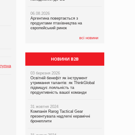
06.08.2026
06.08.2026
05.08.2026
Аргентина повертається з
Аргентина повертається з
Смачне поповнення дитячого меню:
продуктами птахівництва на
продуктами птахівництва на
у VARUS з’явилися новинки від ТМ
європейський ринок
європейський ринок
ТОКЕРИ
всі новини
05.08.2026
Сергій Лісунов про заморожені
хлібобулочні вироби на
PrivateLabel&FMCG Master 2026
НОВИНИ B2B
тупна
03 березня 2026
Освітній бенефіт як інструмент
утримання талантів: як ThinkGlobal
підвищує лояльність та
продуктивність вашої команди
31 жовтня 2024
Компанія Rarog Tactical Gear
презентувала надлегкі керамічні
бронеплити