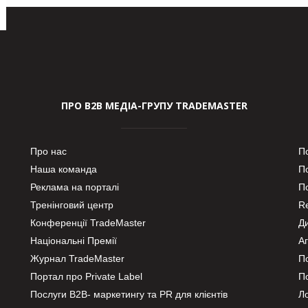
ПРО В2В МЕДІА-ГРУПУ TRADEMASTER
Про нас
П
Наша команда
П
Реклама на порталі
По
Тренінговий центр
Re
Конференції TradeMaster
Д
Національні Премії
А
Журнал TradeMaster
П
Портал про Private Label
П
Послуги В2В- маркетингу та PR для клієнтів
Ло