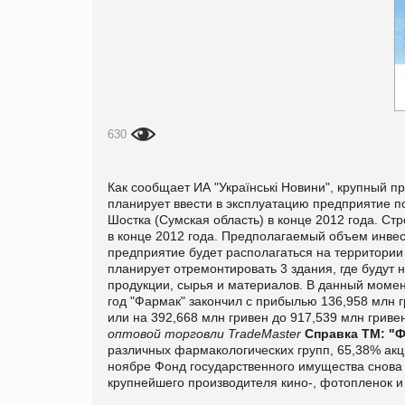
630
Как сообщает ИА "Українські Новини", крупный 
планирует ввести в эксплуатацию предприятие п
Шостка (Сумская область) в конце 2012 года. Ст
в конце 2012 года. Предполагаемый объем инвес
предприятие будет располагаться на территории
планирует отремонтировать 3 здания, где будут
продукции, сырья и материалов. В данный момен
год "Фармак" закончил с прибылью 136,958 млн г
или на 392,668 млн гривен до 917,539 млн гриве
оптовой торговли TradeMaster
Справка ТМ:
"Ф
различных фармакологических групп, 65,38% акций
ноябре Фонд государственного имущества снова
крупнейшего производителя кино-, фотопленок и