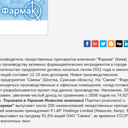
производитель лекарственных препаратов компания "Фармак" (Киев)
о производству активных фармацевтических ингредиентов в городе
роительство предприятия должно начаться летом 2011 года и закон
тиций составит 12-15 млн долларов. Новое производственное
 предприятия "Свема" (Шостка, Сумская область). На "Свеме" "Фар
 находиться производственные и офисные помещения, склад готово
т разрабатывается проект под данное производство. Напомним, 2
ривен, увеличив чистый доход по сравнению с 2008 годом на 74,82
н.
Торговля в Украине
Новости компаний
Портал розничной и
армак"
выпускает около 200 наименований лекарственных препар
 компании принадлежит F.I.&P. Holdings Limited (Никосия, Кипр). 
 выставил на продажу 91,6% акций ОАО "Свема", во времена СССР
 магнитных лент.