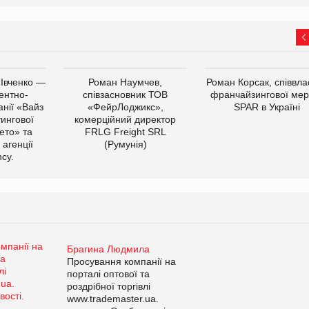
 Івченко —
Роман Наумчев,
Роман Корсак, співвла
ентно-
співзасновник ТОВ
франчайзингової мер
нії «Вайз
«ФейрЛоджикс»,
SPAR в Україні
тингової
комерційний директор
ето» та
FRLG Freight SRL
 агенції
(Румунія)
cy.
Брагина Людмила
Просування компанії на
порталі оптової та
роздрібної торгівлі
www.trademaster.ua.