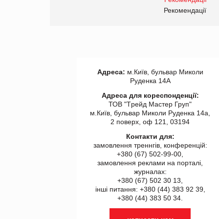
правила. Особливості.
ії
Рекомендації
Адреса:
м.Київ, бульвар Миколи
Руденка 14А
Адреса для кореспонденції:
ТОВ "Tрейд Мастер Груп"
м.Київ, бульвар Миколи Руденка 14а,
2 поверх, оф 121, 03194
Контакти для:
замовлення треннгів, конференцій:
+380 (67) 502-99-00,
замовлення реклами на порталі,
журналах:
+380 (67) 502 30 13,
інші питання: +380 (44) 383 92 39,
+380 (44) 383 50 34.