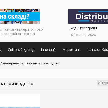
Вхід
Реєстрація
л топ-менеджерів оптової
та роздрібної торгівлі
07 серпня 2026
к
Світовий досвід
Інновації
Маркетинг
Каталог Ком
" намерена расширить производство
29 гру
ТЬ ПРОИЗВОДСТВО