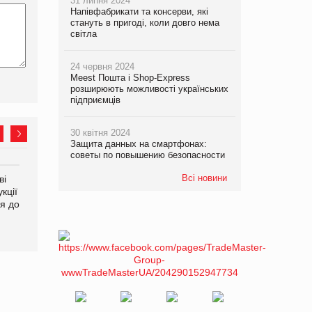
31 липня 2024
Напівфабрикати та консерви, які
стануть в пригоді, коли довго нема
світла
24 червня 2024
Meest Пошта і Shop-Express
розширюють можливості українських
підприємців
30 квітня 2024
Защита данных на смартфонах:
советы по повышению безопасности
Всі новини
ві
Аргентина повертається з
ФАО прогнозує зростання
кції
продуктами птахівництва
світових цін на
я до
на європейський ринок
продовольство