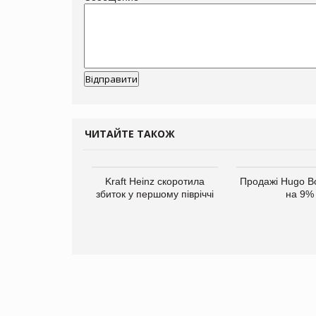
ЧИТАЙТЕ ТАКОЖ
верне клієнтам
Kraft Heinz скоротила
Продажі Hugo B
ларів за раніше
збиток у першому півріччі
на 9%
чені мита