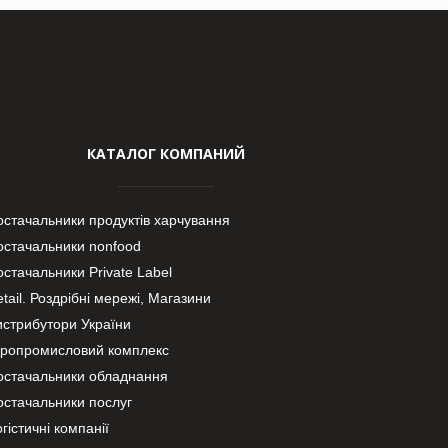
КАТАЛОГ КОМПАНИЙ
остачальники продуктів харчування
остачальники nonfood
стачальники Private Label
tail. Роздрібні мережі, Магазини
истрибутори України
гропромисловий комплекс
остачальники обладнання
остачальники послуг
гістичні компанії