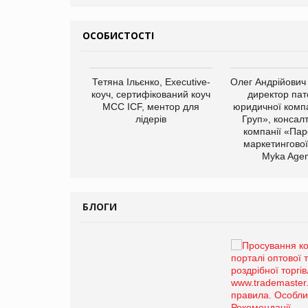
ОСОБИСТОСТІ
арас Ігорович,
Тетяна Ільєнко, Executive-
Олег Андрійович
иробництва ТОВ
коуч, сертифікований коуч
директор пат
Герчак"
МСС ICF, ментор для
юридичної компа
лідерів
Груп», консал
компанії «Пар
маркетингової
Myka Agen
БЛОГИ
Брагина Людмила
Просування компанії на
порталі оптової та
роздрібної торгівлі
www.trademaster.ua.