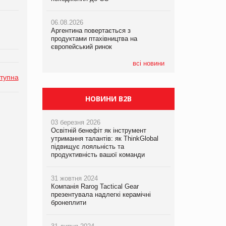
06.08.2026
06.08.2026
05.08.2026
Аргентина повертається з
Аргентина повертається з
Смачне поповнення дитячого меню:
продуктами птахівництва на
продуктами птахівництва на
у VARUS з’явилися новинки від ТМ
європейський ринок
європейський ринок
ТОКЕРИ
всі новини
05.08.2026
тупна
Сергій Лісунов про заморожені
хлібобулочні вироби на
PrivateLabel&FMCG Master 2026
НОВИНИ B2B
03 березня 2026
Освітній бенефіт як інструмент
утримання талантів: як ThinkGlobal
підвищує лояльність та
продуктивність вашої команди
31 жовтня 2024
Компанія Rarog Tactical Gear
презентувала надлегкі керамічні
бронеплити