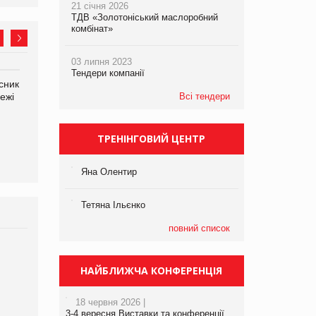
21 січня 2026
ТДВ «Золотоніський маслоробний
комбінат»
03 липня 2023
Тендери компанії
сник
Олексій Логачов-Михайлов
Яна Сараніна, директор
ежі
Файно маркет Директор
Всі тендери
компанії «УкраМарин»
департаменту з
виробництва
ТРЕНІНГОВИЙ ЦЕНТР
Яна Олентир
Тетяна Ільєнко
повний список
Брагина Людмила
Просування компанії на
НАЙБЛИЖЧА КОНФЕРЕНЦІЯ
порталі оптової та
роздрібної торгівлі
18 червня 2026 |
www.trademaster.ua.
3-4 вересня Виставки та конференції