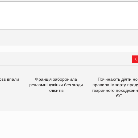
oss впали
Франція заборонила
Починають діяти но
рекламні дзвінки без згоди
правила імпорту проду
клієнтів
тваринного походженн
ЄС