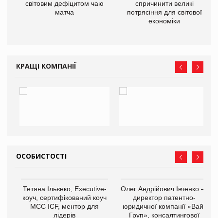
ne
світовим дефіцитом чаю
спричинити великі
матча
потрясіння для світової
економіки
КРАЩІ КОМПАНІЇ
ОСОБИСТОСТІ
,
Тетяна Ільєнко, Executive-
Олег Андрійович Івченко —
ОВ
коуч, сертифікований коуч
директор патентно-
МСС ICF, ментор для
юридичної компанії «Вайз
лідерів
Груп», консалтингової