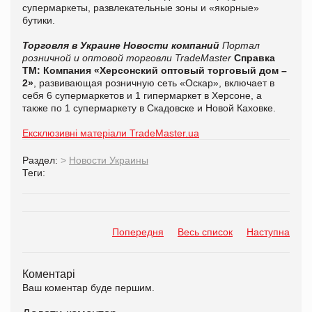
супермаркеты, развлекательные зоны и «якорные»
бутики.
Торговля в Украине
Новости компаний
Портал
розничной и оптовой торговли TradeMaster
Справка
ТМ:
Компания
«Херсонский оптовый торговый дом –
2»
, развивающая розничную сеть «Оскар», включает в
себя 6 супермаркетов и 1 гипермаркет в Херсоне, а
также по 1 супермаркету в Скадовске и Новой Каховке.
Ексклюзивні матеріали TradeMaster.ua
Раздел:
>
Новости Украины
Теги:
Попередня
Весь список
Наступна
Коментарі
Ваш коментар буде першим.