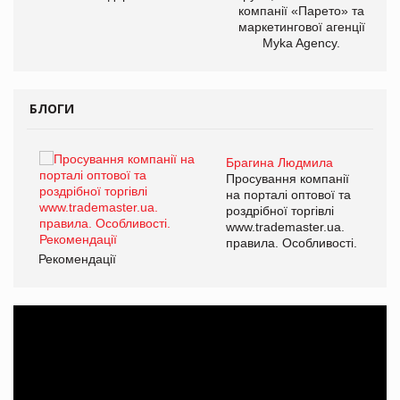
компанії «Парето» та
маркетингової агенції
Myka Agency.
БЛОГИ
Брагина Людмила
ї
Просування компанії
а
на порталі оптової та
роздрібної торгівлі
www.trademaster.ua.
і.
правила. Особливості.
Рекомендації
Ре