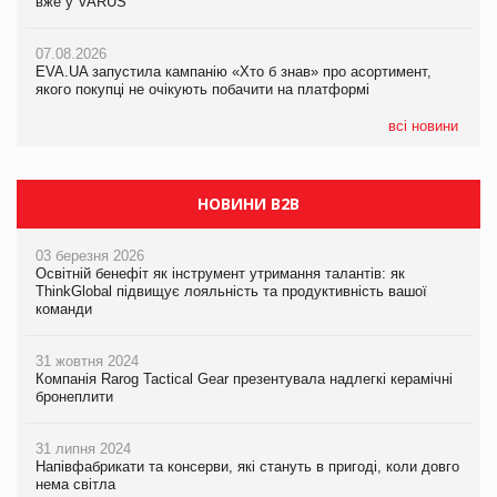
вже у VARUS
Смачна новинка для хвостатих: у VARUS з’явилися паучі
07.08.2026
Varto Paw expert від власної ТМ Varto!
Франція заборонила рекламні дзвінки без згоди клієнтів
07.08.2026
EVA.UA запустила кампанію «Хто б знав» про асортимент,
05.08.2026
якого покупці не очікують побачити на платформі
Мережа супермаркетів VARUS купує мережу магазинів
формату convenience store КОЛО: об’єднана компанія
налічуватиме 374 магазини
всі новини
НОВИНИ B2B
03 березня 2026
Освітній бенефіт як інструмент утримання талантів: як
ThinkGlobal підвищує лояльність та продуктивність вашої
команди
31 жовтня 2024
Компанія Rarog Tactical Gear презентувала надлегкі керамічні
бронеплити
31 липня 2024
Напівфабрикати та консерви, які стануть в пригоді, коли довго
нема світла