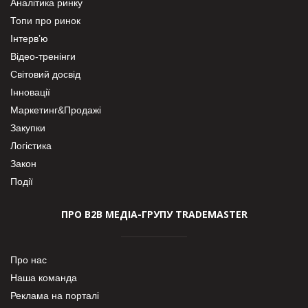
Аналітика ринку
Топи про ринок
Інтерв’ю
Відео-тренінги
Світовий досвід
Інновації
Маркетинг&Продажі
Закупки
Логістика
Закон
Події
ПРО В2В МЕДІА-ГРУПУ TRADEMASTER
Про нас
Наша команда
Реклама на порталі