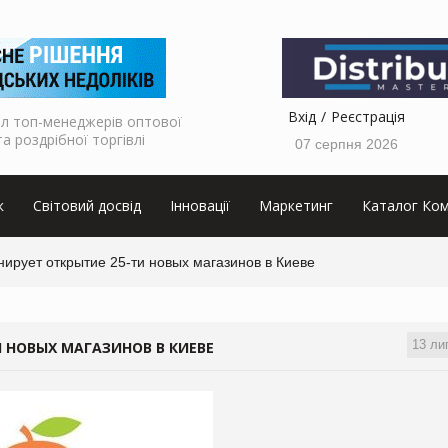
Вхід
Реєстрація
л топ-менеджерів оптової
та роздрібної торгівлі
07 серпня 2026
к
Світовий досвід
Інновації
Маркетинг
Каталог Ком
ирует открытие 25-ти новых магазинов в Киеве
13 ли
И НОВЫХ МАГАЗИНОВ В КИЕВЕ