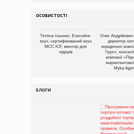
ОСОБИСТОСТІ
арас Ігорович,
Тетяна Ільєнко, Executive-
Олег Андрійович
иробництва ТОВ
коуч, сертифікований коуч
директор пат
Герчак"
МСС ICF, ментор для
юридичної компа
лідерів
Груп», консал
компанії «Пар
маркетингової
Myka Agen
БЛОГИ
Брагина Людмила
Просування компанії на
порталі оптової та
роздрібної торгівлі
www.trademaster.ua.