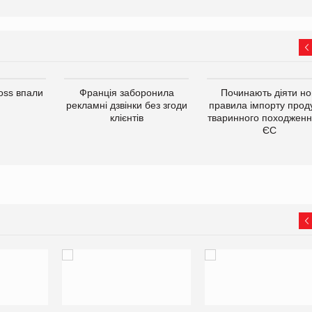
oss впали
Франція заборонила
Починають діяти но
рекламні дзвінки без згоди
правила імпорту проду
клієнтів
тваринного походженн
ЄС