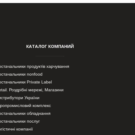
КАТАЛОГ КОМПАНИЙ
остачальники продуктів харчування
остачальники nonfood
стачальники Private Label
tail. Роздрібні мережі, Магазини
истрибутори України
гропромисловий комплекс
остачальники обладнання
остачальники послуг
гістичні компанії