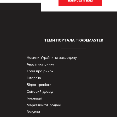
написати нам
ТЕМИ ПОРТАЛА TRADEMASTER
Новини України та закордону
Аналітика ринку
Топи про ринок
Інтерв’ю
Відео-тренінги
Світовий досвід
Інновації
Маркетинг&Продажі
Закупки