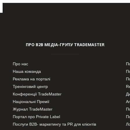
ПРО В2В МЕДІА-ГРУПУ TRADEMASTER
Про нас
П
Наша команда
П
Реклама на порталі
По
Тренінговий центр
Re
Конференції TradeMaster
Д
Національні Премії
А
Журнал TradeMaster
П
Портал про Private Label
П
Послуги В2В- маркетингу та PR для клієнтів
Ло