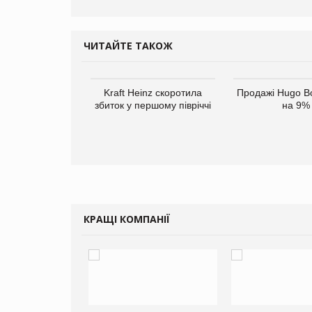
ЧИТАЙТЕ ТАКОЖ
верне клієнтам
Kraft Heinz скоротила
Продажі Hugo B
ларів за раніше
збиток у першому півріччі
на 9%
чені мита
КРАЩІ КОМПАНІЇ