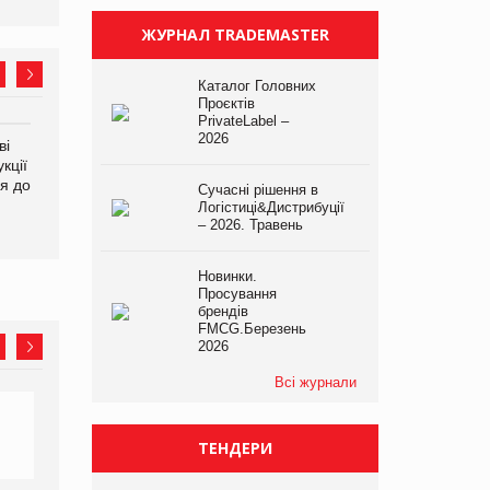
ЖУРНАЛ TRADEMASTER
Каталог Головних
Проєктів
PrivateLabel –
2026
ві
Аргентина повертається з
ФАО прогнозує зростання
кції
продуктами птахівництва
світових цін на
я до
на європейський ринок
продовольство
Сучасні рішення в
Логістиці&Дистрибуції
– 2026. Травень
Новинки.
Просування
брендів
FMCG.Березень
2026
Всі журнали
ТЕНДЕРИ