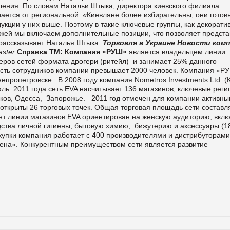
ления. По словам Натальи Штыка, директора киевского филиала
чается от региональной.
«
Киевляне более избирательны, они готов
дукции у них выше. Поэтому в такие ключевые группы, как декорати
ожей мы включаем дополнительные позиции, что позволяет предста
рассказывает Наталья Штыка.
Торговля в Украине
Новости ком
ster
Справка ТМ:
Компания «РУШ»
является владельцем линии
еров сетей формата дрогери (ритейл) и занимает 25% данного
сть сотрудников компании превышает 2000 человек. Компания «Р
непропетровске. В 2008 году компания Nometros Investments Ltd. (
 2011 года сеть EVA насчитывает 136 магазинов, ключевые реги
рьков, Одесса, Запорожье. 2011 год отмечен для компании активн
 открыты 26 торговых точек. Общая торговая площадь сети составл
нт линии магазинов EVA ориентирован на женскую аудиторию, вкл
ства личной гигиены, бытовую химию, бижутерию и аксессуары (1
купки компания работает с 400 производителями и дистрибуторами
цена». Конкурентным преимуществом сети является развитие