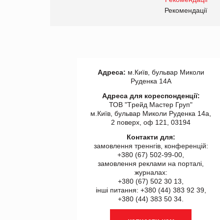
правила. Особливості.
ії
Рекомендації
Адреса:
м.Київ, бульвар Миколи
Руденка 14А
Адреса для кореспонденції:
ТОВ "Tрейд Мастер Груп"
м.Київ, бульвар Миколи Руденка 14а,
2 поверх, оф 121, 03194
Контакти для:
замовлення треннгів, конференцій:
+380 (67) 502-99-00,
замовлення реклами на порталі,
журналах:
+380 (67) 502 30 13,
інші питання: +380 (44) 383 92 39,
+380 (44) 383 50 34.