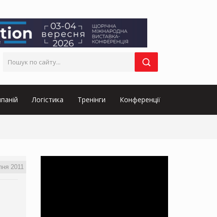
паній
Логістика
Тренінги
Конференції
пня 2011