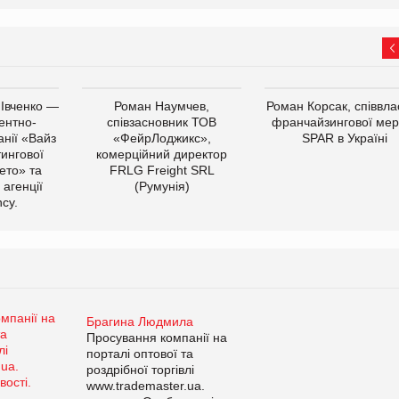
 Івченко —
Роман Наумчев,
Роман Корсак, співвла
ентно-
співзасновник ТОВ
франчайзингової мер
нії «Вайз
«ФейрЛоджикс»,
SPAR в Україні
тингової
комерційний директор
ето» та
FRLG Freight SRL
 агенції
(Румунія)
cy.
Брагина Людмила
Просування компанії на
порталі оптової та
роздрібної торгівлі
www.trademaster.ua.