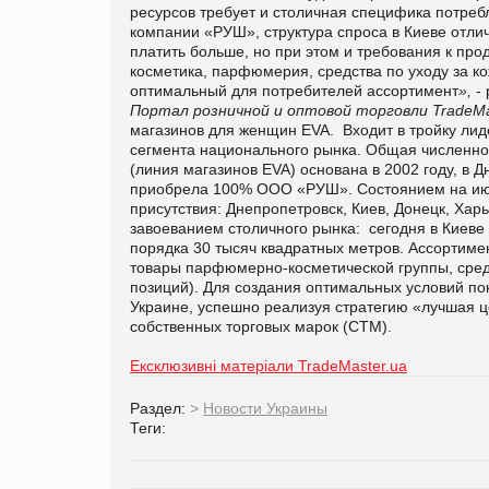
ресурсов требует и столичная специфика потреб
компании «РУШ», структура спроса в Киеве отли
платить больше, но при этом и требования к про
косметика, парфюмерия, средства по уходу за к
оптимальный для потребителей ассортимент
»
,
- 
Портал розничной и оптовой торговли TradeMa
магазинов для женщин EVA. Входит в тройку лид
сегмента национального рынка. Общая численно
(линия магазинов EVA) основана в 2002 году, в Д
приобрела 100% ООО «РУШ». Состоянием на июль
присутствия: Днепропетровск, Киев, Донецк, Ха
завоеванием столичного рынка: сегодня в Киеве
порядка 30 тысяч квадратных метров. Ассортиме
товары парфюмерно-косметической группы, сред
позиций). Для создания оптимальных условий по
Украине, успешно реализуя стратегию «лучшая 
собственных торговых марок (СТМ).
Ексклюзивні матеріали TradeMaster.ua
Раздел:
>
Новости Украины
Теги: