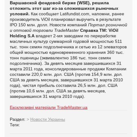
Варшавской фондовой бирже (WSE), решила
отложить этот шаг из-за сложившихся рыночных
условий.
Как сообщает
Latifundist.com, напомни, ранее
производитель ViOil планировал выручить в результате
IPO 150 млн. долл.
Новости компаний
Портал розничной
и оптовой торговли TradeMaster
Справка ТМ:
ViOil
Holding S.A
владеет 2-мя заводами по переработке
масличных культур суммарной годовой мощностью 511
тыс. тонн семян подсолнечника и сетью из 12 элеваторов
общей мощностью единовременного хранения 360 тыс.
тонн пшеницы (эквивалентно 186 тыс. тонн семян
подсолнечника). За девять месяцев завершившихся 31
марта 2011 года, консолидированные продажи Компании
составили 220,0 млн. дол. США (против 154,9 млн. дол.
США за девять месяцев, завершившихся 31 марта 2010
года), чистая прибыль составила 26,5 млн. дол. США
(против 10,6 млн. дол. США за девять месяцев,
завершившихся 31 марта 2010 года).
Ексклюзивні матеріали TradeMaster.ua
Раздел:
>
Новости Украины
Теги: