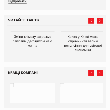
ЧИТАЙТЕ ТАКОЖ
Зміна клімату загрожує
Криза у Китаї може
ne
світовим дефіцитом чаю
спричинити великі
матча
потрясіння для світової
економіки
КРАЩІ КОМПАНІЇ