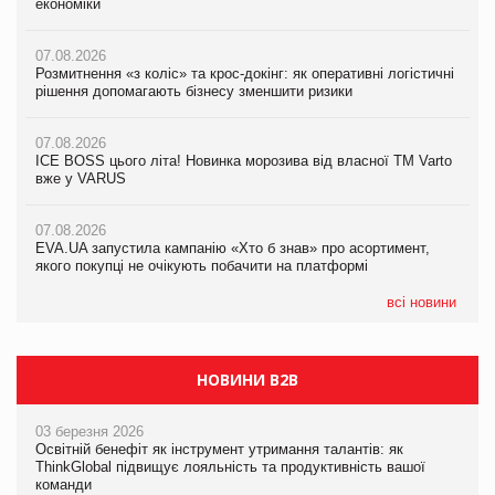
економіки
ICE BOSS цього літа! Новинка морозива від власної ТМ Varto
економіки
вже у VARUS
07.08.2026
07.08.2026
Розмитнення «з коліс» та крос-докінг: як оперативні логістичні
07.08.2026
Kraft Heinz скоротила збиток у першому півріччі
рішення допомагають бізнесу зменшити ризики
EVA.UA запустила кампанію «Хто б знав» про асортимент,
якого покупці не очікують побачити на платформі
07.08.2026
07.08.2026
Продажі Hugo Boss впали на 9%
ICE BOSS цього літа! Новинка морозива від власної ТМ Varto
06.08.2026
вже у VARUS
Смачна новинка для хвостатих: у VARUS з’явилися паучі
07.08.2026
Varto Paw expert від власної ТМ Varto!
Франція заборонила рекламні дзвінки без згоди клієнтів
07.08.2026
EVA.UA запустила кампанію «Хто б знав» про асортимент,
05.08.2026
якого покупці не очікують побачити на платформі
Мережа супермаркетів VARUS купує мережу магазинів
формату convenience store КОЛО: об’єднана компанія
налічуватиме 374 магазини
всі новини
НОВИНИ B2B
03 березня 2026
Освітній бенефіт як інструмент утримання талантів: як
ThinkGlobal підвищує лояльність та продуктивність вашої
команди