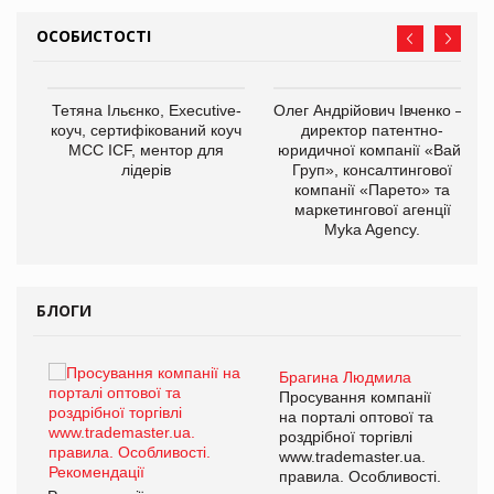
ОСОБИСТОСТІ
,
Тетяна Ільєнко, Executive-
Олег Андрійович Івченко —
ОВ
коуч, сертифікований коуч
директор патентно-
МСС ICF, ментор для
юридичної компанії «Вайз
лідерів
Груп», консалтингової
компанії «Парето» та
маркетингової агенції
Myka Agency.
БЛОГИ
Брагина Людмила
ї
Просування компанії
а
на порталі оптової та
роздрібної торгівлі
www.trademaster.ua.
і.
правила. Особливості.