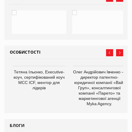
ОСОБИСТОСТІ
,
Тетяна Ільєнко, Executive-
Олег Андрійович Івченко —
ОВ
коуч, сертифікований коуч
директор патентно-
МСС ICF, ментор для
юридичної компанії «Вайз
лідерів
Груп», консалтингової
компанії «Парето» та
маркетингової агенції
Myka Agency.
БЛОГИ