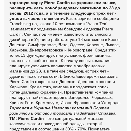
торговую марку Pierre Cardin на украинском рынке,
расширить сеть монобрендовых магазинов до 23 до
весны 2012 года, а в течение следующих трех лет -
удвоить число точек сети.
Как говорится в сообщении
Franchising.ua, около 10 лет компания "Альта Тек"
занимается продвижением брендовой одежды Pierre
Cardin. Сейчас под именем известного итальянского
дизайнера в Украине работает уже 18 магазинов в Киеве,
Донецке, Симферополе, Ялте, Одессе, Херсоне, Львове,
Харькове, Днепропетровске и Кировограде. Среди этих
точек 13 функционируют на условиях франчайзинга,
остальные - собственные. К началу весны компания
планирует увеличить количество монобрендовых
магазинов до 23, а в течение следующих трех лет -
удвоить число точек сети. В ближайшее время магазины
Pierre Cardin откроются в Донецке, Днепропетровске и
Харькове. Кроме того, компания продолжает поиск
потенциальных франчайзи. Представители компании
планируют найти партнеров в Запорожье, Черкассах,
Кривом Роге, Кременчуге, Ивано-Франковске и Ужгороде.
Торговля в Украине
Новости компаний
Портал
розничной и оптовой торговли TradeMaster
Справка
ТМ:
Pierre Cardin -
это концептуальный магазин
классического и повседневной одежды, который
представлен в соотношении 30% к 70%. Покупатели