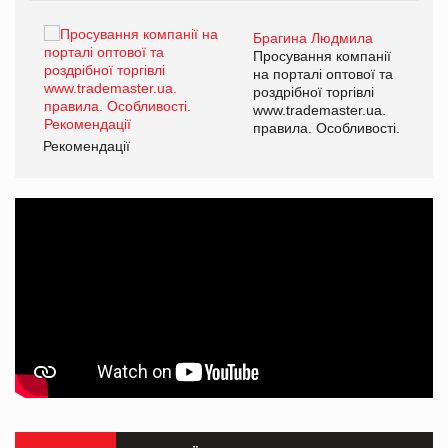
Брагина Людмила
ї
Просування компанії
а
на порталі оптової та
роздрібної торгівлі
www.trademaster.ua.
і.
правила. Особливості.
Рекомендації
Ре