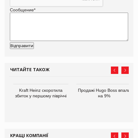
Сообщение
*
ЧИТАЙТЕ ТАКОЖ
ам
Kraft Heinz скоротила
Продажі Hugo Boss впали
іше
збиток у першому півріччі
на 9%
КРАЩІ КОМПАНІЇ