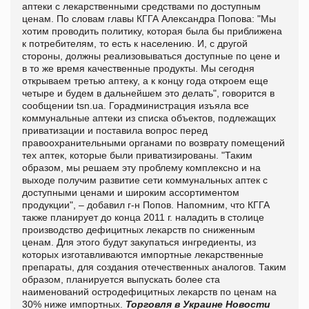
аптеки с лекарственными средствами по доступным
ценам. По словам главы КГГА Александра Попова: "Мы
хотим проводить политику, которая была бы приближена
к потребителям, то есть к населению. И, с другой
стороны, должны реализовываться доступные по цене и
в то же время качественные продукты. Мы сегодня
открываем третью аптеку, а к концу года откроем еще
четыре и будем в дальнейшем это делать", говорится в
сообщении
tsn.ua. Горадминистрация изъяла все
коммунальные аптеки из списка объектов, подлежащих
приватизации и поставила вопрос перед
правоохранительными органами по возврату помещений
тех аптек, которые были приватизированы. "Таким
образом, мы решаем эту проблему комплексно и на
выходе получим развитие сети коммунальных аптек с
доступными ценами и широким ассортиментом
продукции", – добавил г-н Попов. Напомним, что КГГА
также планирует до конца 2011 г. наладить в столице
производство дефицитных лекарств по сниженным
ценам. Для этого будут закупаться ингредиенты, из
которых изготавливаются импортные лекарственные
препараты, для создания отечественных аналогов. Таким
образом, планируется выпускать более ста
наименований остродефицитных лекарств по ценам на
30% ниже импортных.
Торговля в Украине
Новости