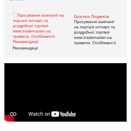
Брагина Людмила
ї
Просування компанії
а
на порталі оптової та
роздрібної торгівлі
www.trademaster.ua.
і.
правила. Особливості.
Рекомендації
Ре