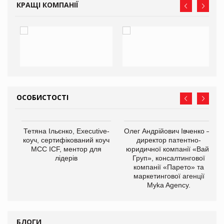
КРАЩІ КОМПАНІЇ
ОСОБИСТОСТІ
,
Тетяна Ільєнко, Executive-
Олег Андрійович Івченко —
ОВ
коуч, сертифікований коуч
директор патентно-
МСС ICF, ментор для
юридичної компанії «Вайз
лідерів
Груп», консалтингової
компанії «Парето» та
маркетингової агенції
Myka Agency.
БЛОГИ