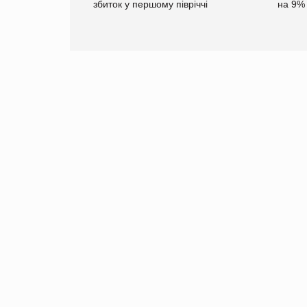
ларів за раніше
збиток у першому півріччі
на 9%
чені мита