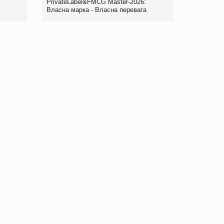
PrivateLabel&FMCG Master-2026:
Власна марка - Власна перевага