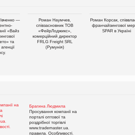
 Івченко —
Роман Наумчев,
Роман Корсак, співвла
ентно-
співзасновник ТОВ
франчайзингової мер
нії «Вайз
«ФейрЛоджикс»,
SPAR в Україні
тингової
комерційний директор
ето» та
FRLG Freight SRL
 агенції
(Румунія)
cy.
Брагина Людмила
Просування компанії на
порталі оптової та
роздрібної торгівлі
www.trademaster.ua.
правила. Особливості.