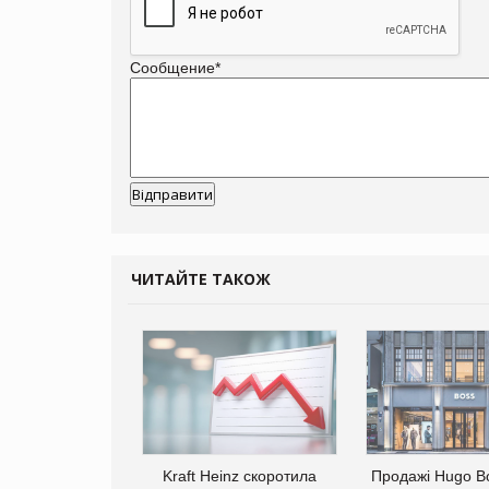
Сообщение
*
ЧИТАЙТЕ ТАКОЖ
верне клієнтам
Kraft Heinz скоротила
Продажі Hugo B