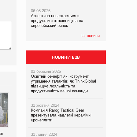
06.08.2026
06.08.2026
05.08.2026
Аргентина повертається з
Аргентина повертається з
Смачне поповнення дитячого меню:
продуктами птахівництва на
продуктами птахівництва на
у VARUS з’явилися новинки від ТМ
європейський ринок
європейський ринок
ТОКЕРИ
всі новини
05.08.2026
Сергій Лісунов про заморожені
хлібобулочні вироби на
PrivateLabel&FMCG Master 2026
НОВИНИ B2B
03 березня 2026
Освітній бенефіт як інструмент
утримання талантів: як ThinkGlobal
підвищує лояльність та
продуктивність вашої команди
31 жовтня 2024
Компанія Rarog Tactical Gear
презентувала надлегкі керамічні
бронеплити
ві
Аргентина повертається з
ФАО прогнозує зростання
31 липня 2024