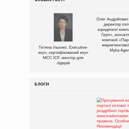
Олег Андрійович
директор пат
юридичної компа
Груп», консал
компанії «Пар
маркетингової
Тетяна Ільєнко, Executive-
Myka Agen
коуч, сертифікований коуч
МСС ICF, ментор для
лідерів
БЛОГИ