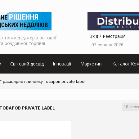
Вхід
Реєстрація
л топ-менеджерів оптової
та роздрібної торгівлі
07 серпня 2026
к
Світовий досвід
Інновації
Маркетинг
Каталог Ком
 расширяет линейку товаров private label
16 вере
ОВАРОВ PRIVATE LABEL