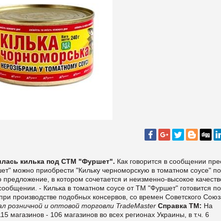
лась килька под СТМ "Фуршет".
Как говорится в сообщении пре
шет" можно приобрести "Кильку черноморскую в томатном соусе" п
о предложение, в котором сочетается и неизменно-высокое качеств
сообщении. - Килька в томатном соусе от ТМ "Фуршет" готовится по
при производстве подобных консервов, со времен Советского Союз
л розничной и оптовой торговли TradeMaster
Справка ТМ:
На
5 магазинов - 106 магазинов во всех регионах Украины, в т.ч. 6