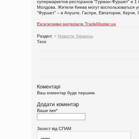
супермаркетов-ресторанов "Гурман-Фуршет" и 1 
Молдова. Жители Киева могут воспользоваться у
"Фуршет" – в Алуште, Гаспре, Евпатории, Керчи
Ексклюзивні матеріали TradeMaster.ua
Раздел:
>
Новости Украины
Теги:
Коментарі
Ваш коментар буде першим.
Додати коментар
Ваше імя
*
Захист від СПАМ