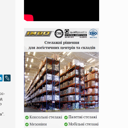
сс-
од
о
а".