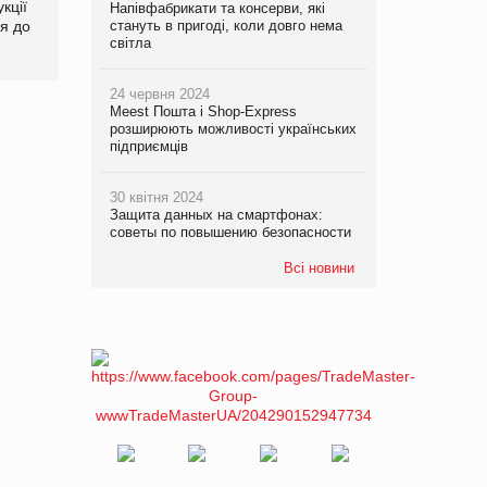
кції
продуктами птахівництва
світових цін на
Напівфабрикати та консерви, які
я до
на європейський ринок
продовольство
стануть в пригоді, коли довго нема
світла
24 червня 2024
Meest Пошта і Shop-Express
розширюють можливості українських
підприємців
30 квітня 2024
Защита данных на смартфонах:
советы по повышению безопасности
Всі новини