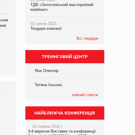
ТДВ «Золотоніський маслоробний
комбінат»
сник
Олексій Логачов-Михайлов
Яна Сараніна, директор
03 липня 2023
ежі
Файно маркет Директор
компанії «УкраМарин»
Тендери компанії
департаменту з
виробництва
Всі тендери
ТРЕНІНГОВИЙ ЦЕНТР
Яна Олентир
Тетяна Ільєнко
повний список
НАЙБЛИЖЧА КОНФЕРЕНЦІЯ
18 червня 2026 |
3-4 вересня Виставки та конференції