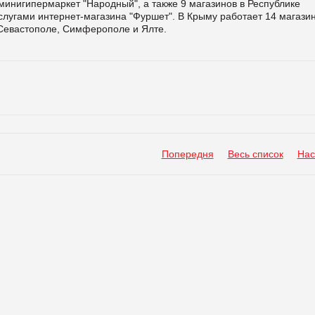
минигипермаркет "Народный", а также 9 магазинов в Республике
слугами интернет-магазина "Фуршет". В Крыму работает 14 магази
, Севастополе, Симферополе и Ялте.
Попередня
Весь список
Нас