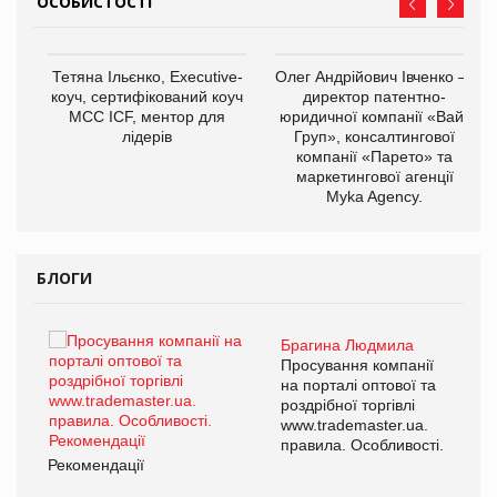
ОСОБИСТОСТІ
,
Тетяна Ільєнко, Executive-
Олег Андрійович Івченко —
ОВ
коуч, сертифікований коуч
директор патентно-
МСС ICF, ментор для
юридичної компанії «Вайз
лідерів
Груп», консалтингової
компанії «Парето» та
маркетингової агенції
Myka Agency.
БЛОГИ
Брагина Людмила
ї
Просування компанії
а
на порталі оптової та
роздрібної торгівлі
www.trademaster.ua.
і.
правила. Особливості.
Рекомендації
Ре