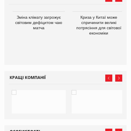
Зміна клімату загрожує
Криза у Китаї може
світовим дефіцитом чаю
спричинити великі
матча
потрясіння для світової
економіки
ne
КРАЩІ КОМПАНІЇ