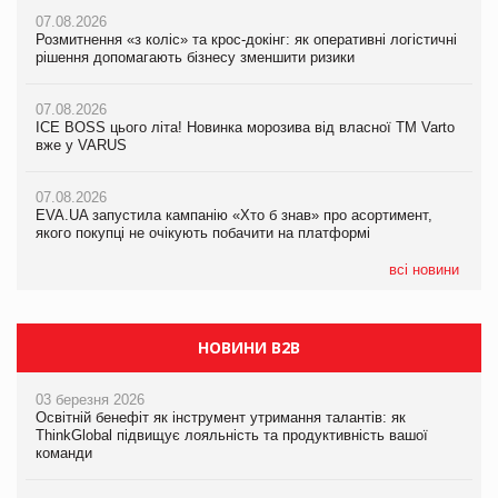
07.08.2026
07.08.2026
Розмитнення «з коліс» та крос-докінг: як оперативні логістичні
07.08.2026
Kraft Heinz скоротила збиток у першому півріччі
рішення допомагають бізнесу зменшити ризики
EVA.UA запустила кампанію «Хто б знав» про асортимент,
якого покупці не очікують побачити на платформі
07.08.2026
07.08.2026
Продажі Hugo Boss впали на 9%
ICE BOSS цього літа! Новинка морозива від власної ТМ Varto
06.08.2026
вже у VARUS
Смачна новинка для хвостатих: у VARUS з’явилися паучі
07.08.2026
Varto Paw expert від власної ТМ Varto!
Франція заборонила рекламні дзвінки без згоди клієнтів
07.08.2026
EVA.UA запустила кампанію «Хто б знав» про асортимент,
05.08.2026
якого покупці не очікують побачити на платформі
Мережа супермаркетів VARUS купує мережу магазинів
формату convenience store КОЛО: об’єднана компанія
налічуватиме 374 магазини
всі новини
НОВИНИ B2B
03 березня 2026
Освітній бенефіт як інструмент утримання талантів: як
ThinkGlobal підвищує лояльність та продуктивність вашої
команди