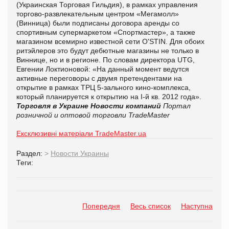
(Украинская Торговая Гильдия), в рамках управления
торгово-развлекательным центром «Мегамолл»
(Винница) были подписаны договора аренды со
спортивным супермаркетом «Спортмастер», а также
магазином всемирно известной сети O'STIN. Для обоих
ритэйлеров это будут дебютные магазины не только в
Виннице, но и в регионе. По словам директора UTG,
Евгении Локтионовой: «На данный момент ведутся
активные переговоры с двумя претендентами на
открытие в рамках ТРЦ 5-зального кино-комплекса,
который планируется к открытию на
I
-
й
кв. 2012 года
»
.
Торговля в Украине
Новости компаний
Портал
розничной и оптовой торговли TradeMaster
Ексклюзивні матеріали TradeMaster.ua
Раздел:
>
Новости Украины
Теги:
Попередня
Весь список
Наступна