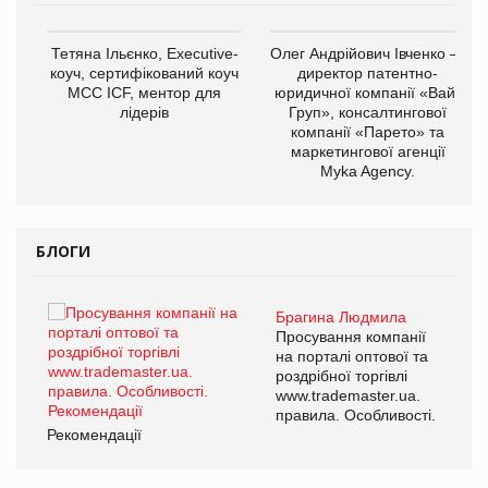
,
Тетяна Ільєнко, Executive-
Олег Андрійович Івченко —
ОВ
коуч, сертифікований коуч
директор патентно-
МСС ICF, ментор для
юридичної компанії «Вайз
лідерів
Груп», консалтингової
компанії «Парето» та
маркетингової агенції
Myka Agency.
БЛОГИ
Брагина Людмила
ї
Просування компанії
а
на порталі оптової та
роздрібної торгівлі
www.trademaster.ua.
і.
правила. Особливості.
Рекомендації
Ре