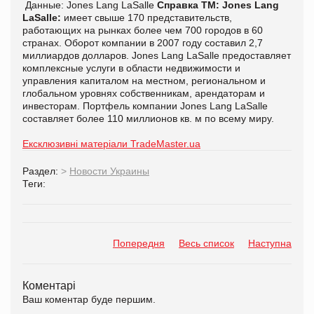
Данные: Jones Lang LaSalle
Справка ТМ:
Jones Lang
LaSalle:
имеет свыше 170 представительств,
работающих на рынках более чем 700 городов в 60
странах. Оборот компании в 2007 году составил 2,7
миллиардов долларов. Jones Lang LaSalle предоставляет
комплексные услуги в области недвижимости и
управления капиталом на местном, региональном и
глобальном уровнях собственникам, арендаторам и
инвесторам. Портфель компании Jones Lang LaSalle
составляет более 110 миллионов кв. м по всему миру.
Ексклюзивні матеріали TradeMaster.ua
Раздел:
>
Новости Украины
Теги:
Попередня
Весь список
Наступна
Коментарі
Ваш коментар буде першим.