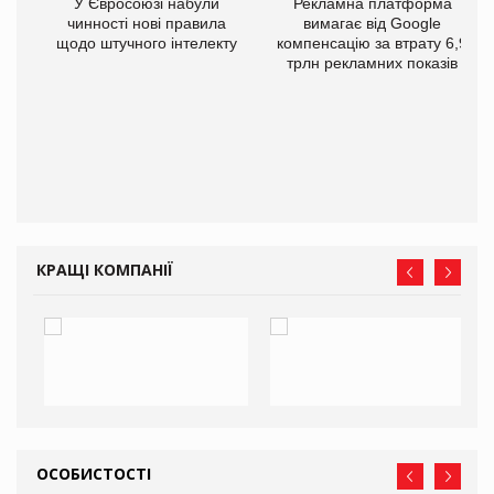
У Євросоюзі набули
Рекламна платформа
чинності нові правила
вимагає від Google
щодо штучного інтелекту
компенсацію за втрату 6,9
трлн рекламних показів
го
КРАЩІ КОМПАНІЇ
ОСОБИСТОСТІ