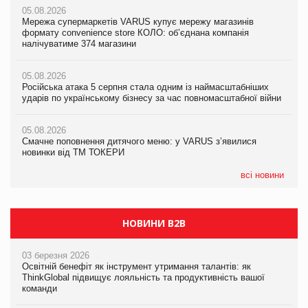
05.08.2026
05.08.2026
Мережа супермаркетів VARUS купує мережу магазинів
05.08.2026
Adidas витратила понад $1 млрд на маркетинг за квартал
формату convenience store КОЛО: об’єднана компанія
Смачне поповнення дитячого меню: у VARUS з’явилися
налічуватиме 374 магазини
новинки від ТМ ТОКЕРИ
05.08.2026
Amazon звинуватили у недостовірній рекламі екологічних
05.08.2026
05.08.2026
продуктів
Російська атака 5 серпня стала одним із наймасштабніших
Сергій Лісунов про заморожені хлібобулочні вироби на
ударів по українському бізнесу за час повномасштабної війни
PrivateLabel&FMCG Master 2026
05.08.2026
AstraZeneca обговорює найбільшу угоду десятиліття
05.08.2026
04.08.2026
Смачне поповнення дитячого меню: у VARUS з’явилися
Через атаку РФ у Дніпрі пошкоджено склад шоколаду
новинки від ТМ ТОКЕРИ
Millennium
всі новини
НОВИНИ B2B
03 березня 2026
Освітній бенефіт як інструмент утримання талантів: як
ThinkGlobal підвищує лояльність та продуктивність вашої
команди