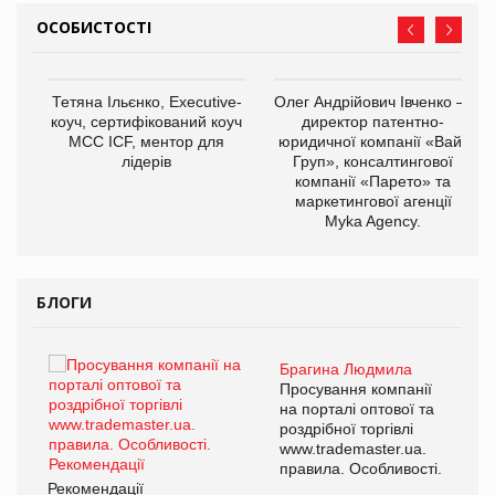
ОСОБИСТОСТІ
,
Тетяна Ільєнко, Executive-
Олег Андрійович Івченко —
ОВ
коуч, сертифікований коуч
директор патентно-
МСС ICF, ментор для
юридичної компанії «Вайз
лідерів
Груп», консалтингової
компанії «Парето» та
маркетингової агенції
Myka Agency.
БЛОГИ
Брагина Людмила
ї
Просування компанії
а
на порталі оптової та
роздрібної торгівлі
www.trademaster.ua.
і.
правила. Особливості.
Рекомендації
Ре