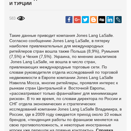
И ТУРЦИИ
583
Такие данные приводит компания Jones Lang LaSalle.
Согласно сообщению Jones Lang LaSalle, в пятерку
наиболее привлекательных для международных
ритейлеров стран вошла также Польша (8,9%), Румыния
(7,5%) и Чехия (7,5%). Украина, по мнению аналитиков
Jones Lang LaSalle, не вошла в число стран,
привлекающих международные торговые сети. По
словам руководителя отдела исследований по торговой
недвижимости в Европе компании Jones Lang LaSalle
Нэвилла Мосса, многие ритейлеры, проявляя интерес к
рынкам стран Центральной и Восточной Европы,
«рассматривают только франчайзинг для минимизации
рисков». В то же время, по словам директора по России и
СНГ отдела экономических и стратегических
исследований компании Jones Lang LaSalle Владимира, в
России, где в 2009 году ожидается приход около 10 новых
брендов, «тенденция работы по франшизе меняется на
свою противоположность, и некоторые иностранные
игроки уже перешли на прямые контракты».
Справка