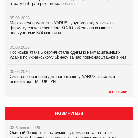
втрату 6,9 трлн рекламних показів
Російська атака 5 серпня стала одним із наймасштабніших
втрату 6,9 трлн рекламних показів
ударів по українському бізнесу за час повномасштабної війни
05.08.2026
05.08.2026
Мережа супермаркетів VARUS купує мережу магазинів
05.08.2026
Adidas витратила понад $1 млрд на маркетинг за квартал
формату convenience store КОЛО: об’єднана компанія
Смачне поповнення дитячого меню: у VARUS з’явилися
налічуватиме 374 магазини
новинки від ТМ ТОКЕРИ
05.08.2026
Amazon звинуватили у недостовірній рекламі екологічних
05.08.2026
05.08.2026
продуктів
Російська атака 5 серпня стала одним із наймасштабніших
Сергій Лісунов про заморожені хлібобулочні вироби на
ударів по українському бізнесу за час повномасштабної війни
PrivateLabel&FMCG Master 2026
05.08.2026
AstraZeneca обговорює найбільшу угоду десятиліття
05.08.2026
04.08.2026
Смачне поповнення дитячого меню: у VARUS з’явилися
Через атаку РФ у Дніпрі пошкоджено склад шоколаду
новинки від ТМ ТОКЕРИ
Millennium
всі новини
НОВИНИ B2B
03 березня 2026
Освітній бенефіт як інструмент утримання талантів: як
ThinkGlobal підвищує лояльність та продуктивність вашої