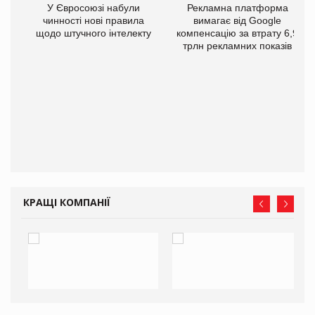
У Євросоюзі набули
Рекламна платформа
чинності нові правила
вимагає від Google
щодо штучного інтелекту
компенсацію за втрату 6,9
трлн рекламних показів
го
КРАЩІ КОМПАНІЇ