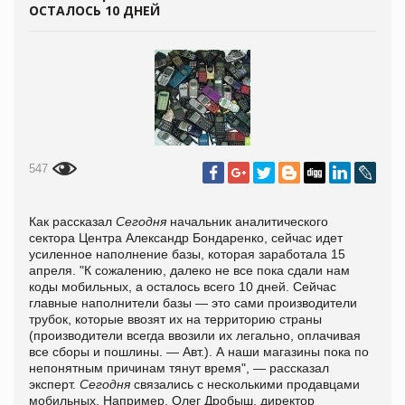
ОСТАЛОСЬ 10 ДНЕЙ
547
Как рассказал
Сегодня
начальник аналитического
сектора Центра Александр Бондаренко, сейчас идет
усиленное наполнение базы, которая заработала 15
апреля. "К сожалению, далеко не все пока сдали нам
коды мобильных, а осталось всего 10 дней. Сейчас
главные наполнители базы — это сами производители
трубок, которые ввозят их на территорию страны
(производители всегда ввозили их легально, оплачивая
все сборы и пошлины. — Авт.). А наши магазины пока по
непонятным причинам тянут время", — рассказал
эксперт.
Сегодня
связались с несколькими продавцами
мобильных. Например, Олег Дробыш, директор