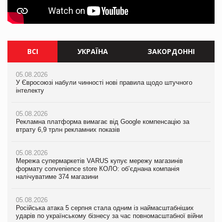
ВСІ
УКРАЇНА
ЗАКОРДОННІ
05.08.2026
05.08.2026
05.08.2026
У Євросоюзі набули чинності нові правила щодо штучного
Мережа супермаркетів VARUS купує мережу магазинів
У Євросоюзі набули чинності нові правила щодо штучного
інтелекту
формату convenience store КОЛО: об’єднана компанія
інтелекту
налічуватиме 374 магазини
05.08.2026
05.08.2026
Рекламна платформа вимагає від Google компенсацію за
05.08.2026
Рекламна платформа вимагає від Google компенсацію за
втрату 6,9 трлн рекламних показів
Російська атака 5 серпня стала одним із наймасштабніших
втрату 6,9 трлн рекламних показів
ударів по українському бізнесу за час повномасштабної війни
05.08.2026
05.08.2026
Мережа супермаркетів VARUS купує мережу магазинів
05.08.2026
Adidas витратила понад $1 млрд на маркетинг за квартал
формату convenience store КОЛО: об’єднана компанія
Смачне поповнення дитячого меню: у VARUS з’явилися
налічуватиме 374 магазини
новинки від ТМ ТОКЕРИ
05.08.2026
Amazon звинуватили у недостовірній рекламі екологічних
05.08.2026
05.08.2026
продуктів
Російська атака 5 серпня стала одним із наймасштабніших
Сергій Лісунов про заморожені хлібобулочні вироби на
ударів по українському бізнесу за час повномасштабної війни
PrivateLabel&FMCG Master 2026