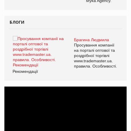
Myka Agency.
БЛОГИ
Брагина Людмила
ї
Просування компанії
а
на порталі оптової та
роздрібної торгівлі
www.trademaster.ua.
і.
правила. Особливості.
Рекомендації
Ре