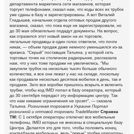
департамента маркетинга сети магазинов, которая
торгует телефонами, сказал нам, что коды всех их трубок
уже сданы в базу и зарегистрированы. А вот Виталий
Гладышев, начальник отдела оптовых продаж другого
магазина, сказал, что пока еще не зарегистрировали, но
до 30 мая обязательно подадут документы. На вопрос,
как отразился этот новый закон на их торговле,
легальные продавцы в один голос ответили, что почти
никак, — объем продаж даже немного уменьшился из-за
кризиса. "Серый" поставщик Татьяна, у которой сеть
торговых точек на столичном радиорынке, рассказала
нам, что у них тоже продажи не увеличились. "Мы
закупили трубок на несколько тысяч больше обычного
количества, и все они лежат у нас на складе, поскольку
как продавали несколько десятков мобилок в день, так и
продаем. Зато все коробки пришлось вскрыть и включить
трубки, чтобы код IMEI попал в базу оператора, который
до 30 сентября передаст эту информацию центру. Так
что нам никакие ограничения не грозят", — сказала
Татьяна.
Розничная торговля в Украине
Портал
розничной и оптовой торговли TradeMaster
Справка
ТМ:
С 1 октября операторы отключат все мобильные
телефоны, IMEI которых не внесены в специальную базу
Центра. Делается это для того, чтобы положить конец
контрабанде мобильных, ведь "левые" трубки операторы