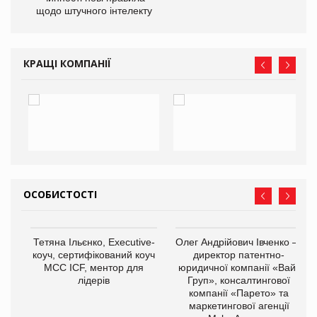
щодо штучного інтелекту
КРАЩІ КОМПАНІЇ
ОСОБИСТОСТІ
,
Тетяна Ільєнко, Executive-
Олег Андрійович Івченко —
ОВ
коуч, сертифікований коуч
директор патентно-
МСС ICF, ментор для
юридичної компанії «Вайз
лідерів
Груп», консалтингової
компанії «Парето» та
маркетингової агенції