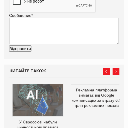
Сообщение
*
ЧИТАЙТЕ ТАКОЖ
Рекламна платформа
го
вимагає від Google
компенсацію за втрату 6,9
трлн рекламних показів
У Євросоюзі набули
чинності нові правила