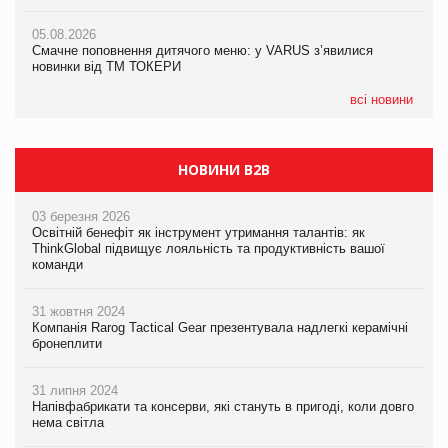
05.08.2026
AstraZeneca обговорює найбільшу угоду десятиліття
05.08.2026
04.08.2026
Смачне поповнення дитячого меню: у VARUS з’явилися
Через атаку РФ у Дніпрі пошкоджено склад шоколаду
новинки від ТМ ТОКЕРИ
Millennium
всі новини
НОВИНИ B2B
03 березня 2026
Освітній бенефіт як інструмент утримання талантів: як
ThinkGlobal підвищує лояльність та продуктивність вашої
команди
31 жовтня 2024
Компанія Rarog Tactical Gear презентувала надлегкі керамічні
бронеплити
31 липня 2024
Напівфабрикати та консерви, які стануть в пригоді, коли довго
нема світла