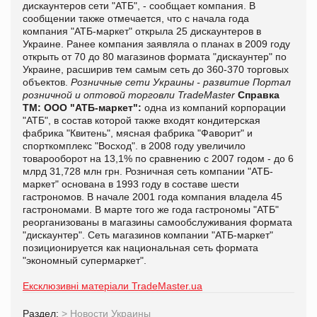
дискаунтеров сети "АТБ", - сообщает компания. В
сообщении также отмечается, что с начала года
компания "АТБ-маркет" открыла 25 дискаунтеров в
Украине. Ранее компания заявляла о планах в 2009 году
открыть от 70 до 80 магазинов формата "дискаунтер" по
Украине, расширив тем самым сеть до 360-370 торговых
объектов.
Розничные сети Украины - развитие
Портал
розничной и оптовой торговли TradeMaster
Справка
ТМ:
ООО "АТБ-маркет":
одна из компаний корпорации
"АТБ", в состав которой также входят кондитерская
фабрика "Квитень", мясная фабрика "Фаворит" и
спорткомплекс "Восход". в 2008 году увеличило
товарооборот на 13,1% по сравнению с 2007 годом - до 6
млрд 31,728 млн грн. Розничная сеть компании "АТБ-
маркет" основана в 1993 году в составе шести
гастрономов. В начале 2001 года компания владела 45
гастрономами. В марте того же года гастрономы "АТБ"
реорганизованы в магазины самообслуживания формата
"дискаунтер". Сеть магазинов компании "АТБ-маркет"
позиционируется как национальная сеть формата
"экономный супермаркет".
Ексклюзивні матеріали TradeMaster.ua
Раздел:
>
Новости Украины