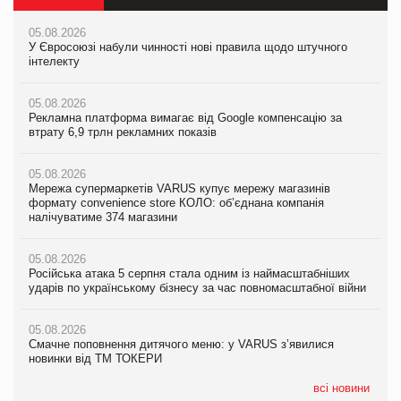
05.08.2026
05.08.2026
05.08.2026
У Євросоюзі набули чинності нові правила щодо штучного
Мережа супермаркетів VARUS купує мережу магазинів
У Євросоюзі набули чинності нові правила щодо штучного
інтелекту
формату convenience store КОЛО: об’єднана компанія
інтелекту
налічуватиме 374 магазини
05.08.2026
05.08.2026
Рекламна платформа вимагає від Google компенсацію за
05.08.2026
Рекламна платформа вимагає від Google компенсацію за
втрату 6,9 трлн рекламних показів
Російська атака 5 серпня стала одним із наймасштабніших
втрату 6,9 трлн рекламних показів
ударів по українському бізнесу за час повномасштабної війни
05.08.2026
05.08.2026
Мережа супермаркетів VARUS купує мережу магазинів
05.08.2026
Adidas витратила понад $1 млрд на маркетинг за квартал
формату convenience store КОЛО: об’єднана компанія
Смачне поповнення дитячого меню: у VARUS з’явилися
налічуватиме 374 магазини
новинки від ТМ ТОКЕРИ
05.08.2026
Amazon звинуватили у недостовірній рекламі екологічних
05.08.2026
05.08.2026
продуктів
Російська атака 5 серпня стала одним із наймасштабніших
Сергій Лісунов про заморожені хлібобулочні вироби на
ударів по українському бізнесу за час повномасштабної війни
PrivateLabel&FMCG Master 2026
05.08.2026
AstraZeneca обговорює найбільшу угоду десятиліття
05.08.2026
04.08.2026
Смачне поповнення дитячого меню: у VARUS з’явилися
Через атаку РФ у Дніпрі пошкоджено склад шоколаду
новинки від ТМ ТОКЕРИ
Millennium
всі новини