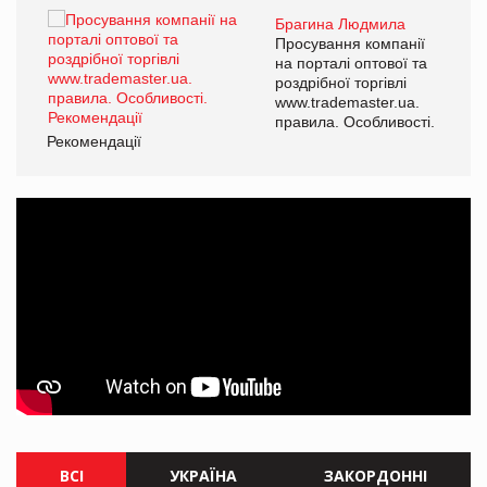
Брагина Людмила
ї
Просування компанії
а
на порталі оптової та
роздрібної торгівлі
www.trademaster.ua.
і.
правила. Особливості.
Рекомендації
Ре
ВСІ
УКРАЇНА
ЗАКОРДОННІ