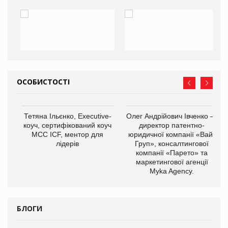
ОСОБИСТОСТІ
,
Тетяна Ільєнко, Executive-
Олег Андрійович Івченко —
ОВ
коуч, сертифікований коуч
директор патентно-
МСС ICF, ментор для
юридичної компанії «Вайз
лідерів
Груп», консалтингової
компанії «Парето» та
маркетингової агенції
Myka Agency.
БЛОГИ