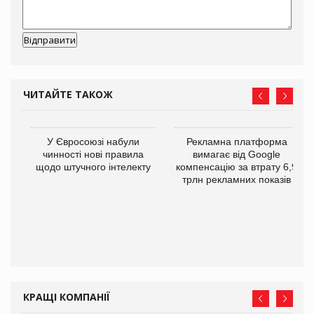
ЧИТАЙТЕ ТАКОЖ
У Євросоюзі набули
Рекламна платформа
го
чинності нові правила
вимагає від Google
щодо штучного інтелекту
компенсацію за втрату 6,9
трлн рекламних показів
КРАЩІ КОМПАНІЇ