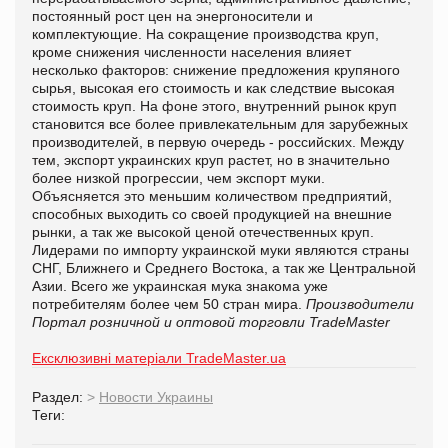
постоянный рост цен на энергоносители и
комплектующие. На сокращение производства круп,
кроме снижения численности населения влияет
несколько факторов: снижение предложения крупяного
сырья, высокая его стоимость и как следствие высокая
стоимость круп. На фоне этого, внутренний рынок круп
становится все более привлекательным для зарубежных
производителей, в первую очередь - российских. Между
тем, экспорт украинских круп растет, но в значительно
более низкой прогрессии, чем экспорт муки.
Объясняется это меньшим количеством предприятий,
способных выходить со своей продукцией на внешние
рынки, а так же высокой ценой отечественных круп.
Лидерами по импорту украинской муки являются страны
СНГ, Ближнего и Среднего Востока, а так же Центральной
Азии. Всего же украинская мука знакома уже
потребителям более чем 50 стран мира.
Производители
Портал розничной и оптовой торговли TradeMaster
Ексклюзивні матеріали TradeMaster.ua
Раздел:
>
Новости Украины
Теги: