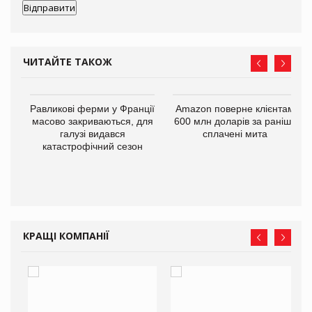
ЧИТАЙТЕ ТАКОЖ
і
Равликові ферми у Франції
Amazon поверне клієнтам
масово закриваються, для
600 млн доларів за раніше
галузі видався
сплачені мита
катастрофічний сезон
КРАЩІ КОМПАНІЇ