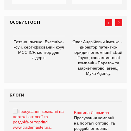
ОСОБИСТОСТІ
,
Тетяна Ільєнко, Executive-
Олег Андрійович Івченко —
ОВ
коуч, сертифікований коуч
директор патентно-
МСС ICF, ментор для
юридичної компанії «Вайз
лідерів
Груп», консалтингової
компанії «Парето» та
маркетингової агенції
Myka Agency.
БЛОГИ
Брагина Людмила
ї
Просування компанії
а
на порталі оптової та
роздрібної торгівлі