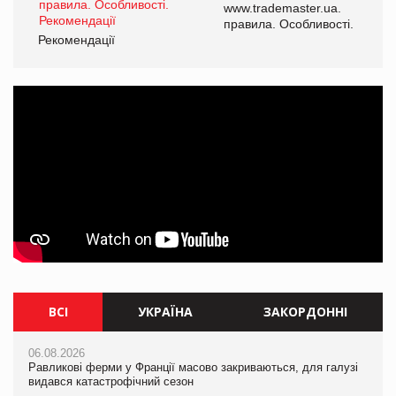
www.trademaster.ua.
і.
правила. Особливості.
Рекомендації
Ре
ВСІ
УКРАЇНА
ЗАКОРДОННІ
06.08.2026
05.08.2026
06.08.2026
Равликові ферми у Франції масово закриваються, для галузі
Мережа супермаркетів VARUS купує мережу магазинів
Равликові ферми у Франції масово закриваються, для галузі
видався катастрофічний сезон
формату convenience store КОЛО: об’єднана компанія
видався катастрофічний сезон
налічуватиме 374 магазини