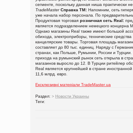
сегменте, поскольку данная ниша практически не
TradeMaster
Справка ТМ:
Напомним, сеть гиперм
уже начала набор персонала. По предварительн
Продуктовая торговая
розничная сеть Real:
пред
является подразделением немецкого концерна Me
Однако магазины Real также имеют большой асс
обихода, электроприборы, технические средства 
канцелярские товары. Торговая площадь магазинов
составляет до 80 тыс. единиц. Наряду с Германие
странах, как Польше, Румынии, России и Турции.
прихода на румынский рынок сеть открыла в стра
магазинов выросло до 12. В Турции ритейлер обс
Real является крупнейшей в стране иностранной
11,6 млрд. евро.
Ексклюзивні матеріали TradeMaster.ua
Раздел:
>
Новости Украины
Теги: