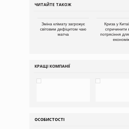
ЧИТАЙТЕ ТАКОЖ
ує виробника
Зміна клімату загрожує
Криза у Кита
добавок Thorne
світовим дефіцитом чаю
спричинити 
матча
потрясіння для 
економі
КРАЩІ КОМПАНІЇ
ОСОБИСТОСТІ