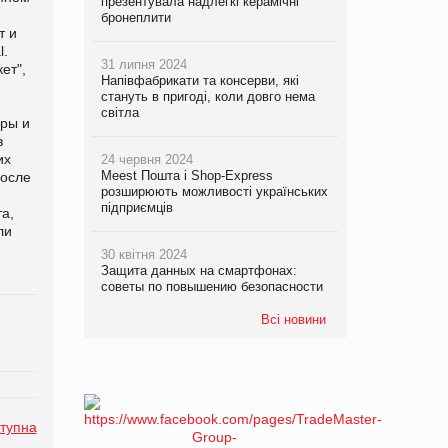
презентувала надлегкі керамічні
бронеплити
т и
l.
31 липня 2024
ет",
Напівфабрикати та консерви, які
стануть в пригоді, коли довго нема
світла
ары и
в
их
24 червня 2024
Meest Пошта і Shop-Express
после
розширюють можливості українських
підприємців
а,
ли
30 квітня 2024
Защита данных на смартфонах:
советы по повышению безопасности
Всі новини
тупна