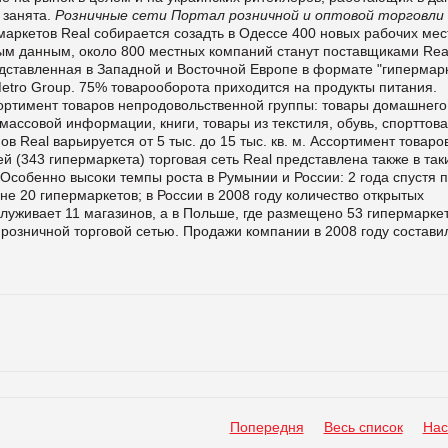
 занята.
Розничные сети
Портал розничной и оптовой торговли
аркетов Real собирается созадть в Одессе 400 новых рабочих мес
ым данным, около 800 местных компаний станут поставщиками Rea
ставленная в Западной и Восточной Европе в формате "гипермарк
tro Group. 75% товарооборота приходится на продукты питания.
ортимент товаров непродовольственной группы: товары домашнего
массовой информации, книги, товары из текстиля, обувь, спорттов
 Real варьируется от 5 тыс. до 15 тыс. кв. м. Ассортимент товаро
й (343 гипермаркета) торговая сеть Real представлена также в так
 Особенно высоки темпы роста в Румынии и России: 2 года спустя 
не 20 гипермаркетов; в России в 2008 году количество открытых
луживает 11 магазинов, а в Польше, где размещено 53 гипермаркет
 розничной торговой сетью. Продажи компании в 2008 году состави
Попередня
Весь список
Нас