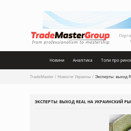
Порта
Новини
Аналітика
Топи про рино
TradeMaster
Новости Украины
Эксперты: выход R
ЭКСПЕРТЫ: ВЫХОД REAL НА УКРАИНСКИЙ Р