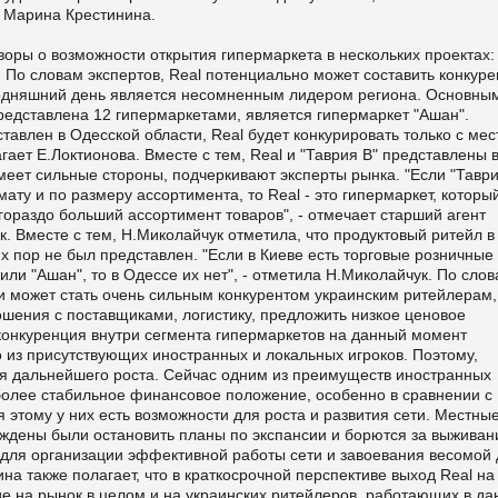
) Марина Крестинина.
оры о возможности открытия гипермаркета в нескольких проектах:
. По словам экспертов, Real потенциально может составить конкур
егодняшний день является несомненным лидером региона. Основны
 представлена 12 гипермаркетами, является гипермаркет "Ашан".
ставлен в Одесской области, Real будет конкурировать только с ме
гает Е.Локтионова. Вместе с тем, Real и "Таврия В" представлены 
еет сильные стороны, подчеркивают эксперты рынка. "Если "Таври
ату и по размеру ассортимента, то Real - это гипермаркет, которы
гораздо больший ассортимент товаров", - отмечает старший агент
. Вместе с тем, Н.Миколайчук отметила, что продуктовый ритейл в
х пор не был представлен. "Если в Киеве есть торговые розничные
 или "Ашан", то в Одессе их нет", - отметила Н.Миколайчук. По сло
и может стать очень сильным конкурентом украинским ритейлерам,
ношения с поставщиками, логистику, предложить низкое ценовое
 конкуренция внутри сегмента гипермаркетов на данный момент
го из присутствующих иностранных и локальных игроков. Поэтому,
ля дальнейшего роста. Сейчас одним из преимуществ иностранных
 более стабильное финансовое положение, особенно в сравнении с
этому у них есть возможности для роста и развития сети. Местны
ждены были остановить планы по экспансии и борются за выживани
о для организации эффективной работы сети и завоевания весомой
на также полагает, что в краткосрочной перспективе выход Real на
ие на рынок в целом и на украинских ритейлеров, работающих в д