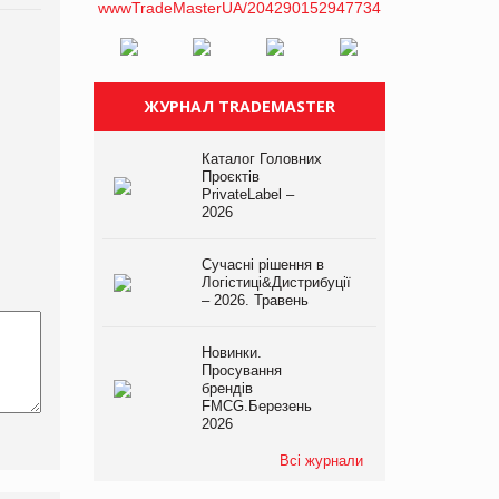
ЖУРНАЛ TRADEMASTER
Каталог Головних
Проєктів
PrivateLabel –
2026
Сучасні рішення в
Логістиці&Дистрибуції
– 2026. Травень
Новинки.
Просування
брендів
FMCG.Березень
2026
Всі журнали