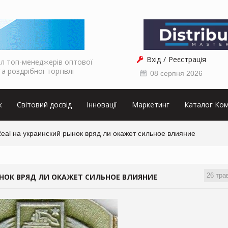
Вхід
Реєстрація
л топ-менеджерів оптової
та роздрібної торгівлі
08 серпня 2026
к
Світовий досвід
Інновації
Маркетинг
Каталог Ком
eal на украинский рынок вряд ли окажет сильное влияние
26 тра
ЫНОК ВРЯД ЛИ ОКАЖЕТ СИЛЬНОЕ ВЛИЯНИЕ