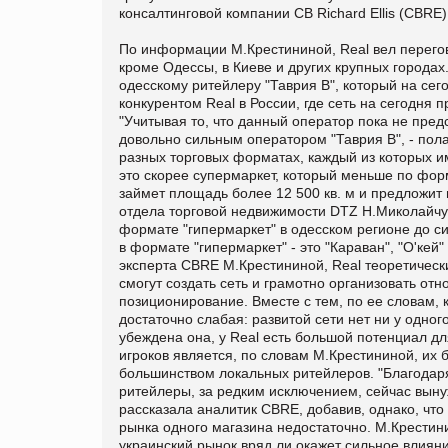
консалтинговой компании CB Richard Ellis (СBRE
По информации М.Крестининой, Real вел перегов
кроме Одессы, в Киеве и других крупных городах
одесскому ритейлеру "Таврия В", который на с
конкурентом Real в России, где сеть на сегодня
"Учитывая то, что данный оператор пока не пред
довольно сильным оператором "Таврия В", - пола
разных торговых форматах, каждый из которых им
это скорее супермаркет, который меньше по форм
займет площадь более 12 500 кв. м и предложит 
отдела торговой недвижимости DTZ Н.Миколайчук
формате "гипермаркет" в одесском регионе до си
в формате "гипермаркет" - это "Караван", "О'кей"
эксперта СBRE М.Крестининой, Real теоретическ
смогут создать сеть и грамотно организовать от
позиционирование. Вместе с тем, по ее словам,
достаточно слабая: развитой сети нет ни у одно
убеждена она, у Real есть большой потенциал д
игроков является, по словам М.Крестининой, их
большинством локальных ритейлеров. "Благодаря 
ритейлеры, за редким исключением, сейчас выну
рассказала аналитик СBRE, добавив, однако, чт
рынка одного магазина недостаточно. М.Крестини
украинский рынок вряд ли окажет сильное влиян