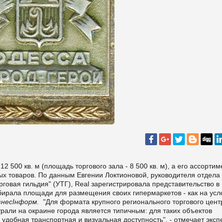
 500 кв. м (площадь торгового зала - 8 500 кв. м), а его ассортим
х товаров. По данным Евгении Локтионовой, руководителя отдела
говая гильдия" (УТГ), Real зарегистрировала представительство в
дбирала площади для размещения своих гипермаркетов - как на усл
знесІнформ.
"Для формата крупного регионального торгового цент
али на окраине города является типичным: для таких объектов
 удобная транспортная и визуальная доступность", - отмечает эксп