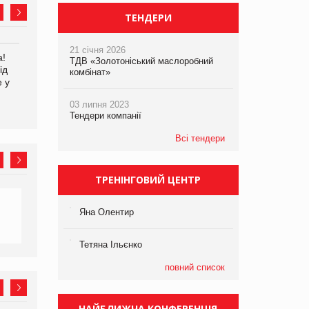
ТЕНДЕРИ
21 січня 2026
а!
EVA.UA запустила
Kraft Heinz скоротила
ТДВ «Золотоніський маслоробний
ід
кампанію «Хто б знав» про
збиток у першому півріччі
комбінат»
е у
асортимент, якого покупці
не очікують побачити на
03 липня 2023
платформі
Тендери компанії
Всі тендери
ТРЕНІНГОВИЙ ЦЕНТР
Яна Олентир
Тетяна Ільєнко
повний список
НАЙБЛИЖЧА КОНФЕРЕНЦІЯ