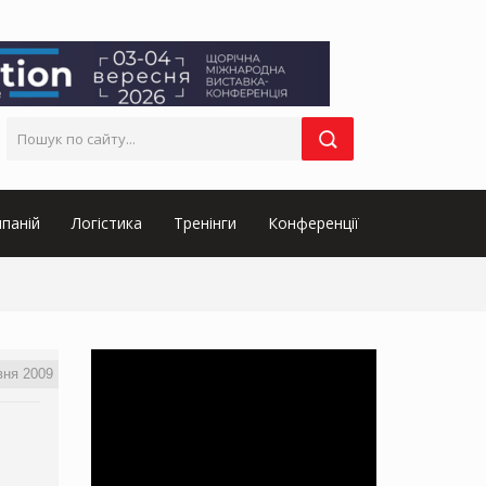
паній
Логістика
Тренінги
Конференції
вня 2009