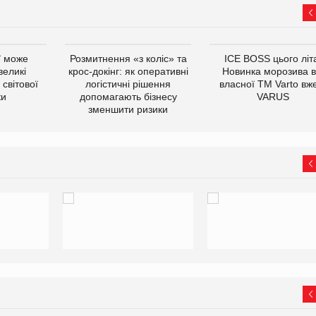
ї може
Розмитнення «з коліс» та
ICE BOSS цього літ
великі
крос-докінг: як оперативні
Новинка морозива в
світової
логістичні рішення
власної ТМ Varto вж
ки
допомагають бізнесу
VARUS
зменшити ризики