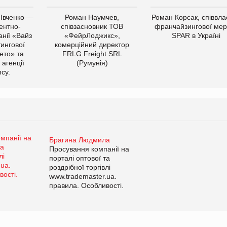
 Івченко —
Роман Наумчев,
Роман Корсак, співвла
ентно-
співзасновник ТОВ
франчайзингової мер
нії «Вайз
«ФейрЛоджикс»,
SPAR в Україні
тингової
комерційний директор
ето» та
FRLG Freight SRL
 агенції
(Румунія)
cy.
Брагина Людмила
Просування компанії на
порталі оптової та
роздрібної торгівлі
www.trademaster.ua.
правила. Особливості.
Рекомендації