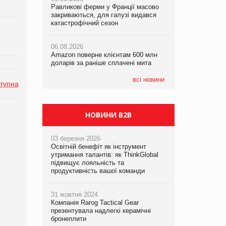
Равликові ферми у Франції масово
Amazon поверне клієнтам 600 млн
закриваються, для галузі видався
доларів за раніше сплачені мита
катастрофічний сезон
05.08.2026
Смачне поповнення дитячого меню:
05.08.2026
у VARUS з’явилися новинки від ТМ
06.08.2026
У Євросоюзі набули чинності нові
ТОКЕРИ
Amazon поверне клієнтам 600 млн
правила щодо штучного інтелекту
доларів за раніше сплачені мита
05.08.2026
Сергій Лісунов про заморожені
всі новини
тупна
хлібобулочні вироби на
PrivateLabel&FMCG Master 2026
НОВИНИ B2B
03 березня 2026
Освітній бенефіт як інструмент
утримання талантів: як ThinkGlobal
підвищує лояльність та
продуктивність вашої команди
31 жовтня 2024
Компанія Rarog Tactical Gear
презентувала надлегкі керамічні
бронеплити