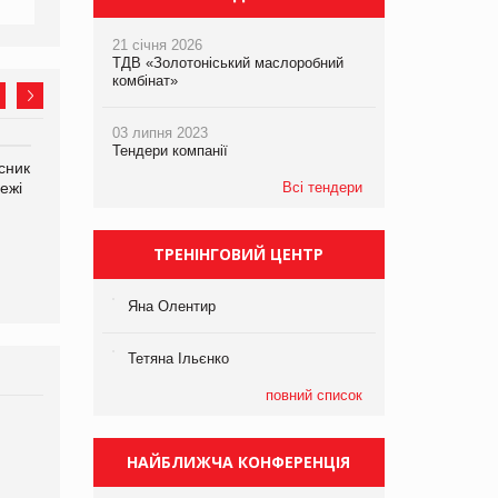
21 січня 2026
ТДВ «Золотоніський маслоробний
комбінат»
03 липня 2023
Тендери компанії
сник
Олексій Логачов-Михайлов
Яна Сараніна, директор
ежі
Файно маркет Директор
Всі тендери
компанії «УкраМарин»
департаменту з
виробництва
ТРЕНІНГОВИЙ ЦЕНТР
Яна Олентир
Тетяна Ільєнко
повний список
Брагина Людмила
Просування компанії на
НАЙБЛИЖЧА КОНФЕРЕНЦІЯ
порталі оптової та
роздрібної торгівлі