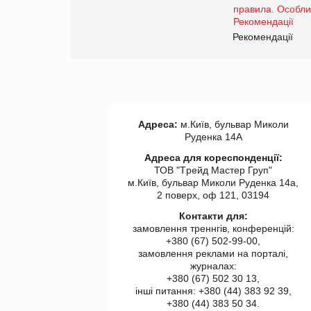
www.trademaster.ua.
правила. Особливості.
ії
Рекомендації
Адреса:
м.Київ, бульвар Миколи
Руденка 14А
Адреса для кореспонденції:
ТОВ "Tрейд Мастер Груп"
м.Київ, бульвар Миколи Руденка 14а,
2 поверх, оф 121, 03194
Контакти для:
замовлення треннгів, конференцій:
+380 (67) 502-99-00,
замовлення реклами на порталі,
журналах:
+380 (67) 502 30 13,
інші питання: +380 (44) 383 92 39,
+380 (44) 383 50 34.