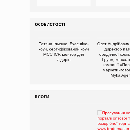
ОСОБИСТОСТІ
арас Ігорович,
Тетяна Ільєнко, Executive-
Олег Андрійович
иробництва ТОВ
коуч, сертифікований коуч
директор пат
Герчак"
МСС ICF, ментор для
юридичної компа
лідерів
Груп», консал
компанії «Пар
маркетингової
Myka Agen
БЛОГИ
Брагина Людмила
Просування компанії на
порталі оптової та
роздрібної торгівлі