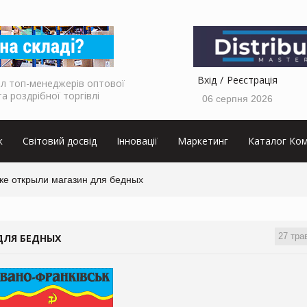
Вхід
Реєстрація
л топ-менеджерів оптової
та роздрібної торгівлі
06 серпня 2026
к
Світовий досвід
Інновації
Маркетинг
Каталог Ком
ке открыли магазин для бедных
27 тра
ДЛЯ БЕДНЫХ