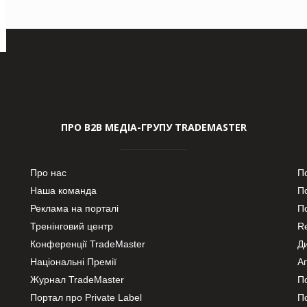
ПРО В2В МЕДІА-ГРУПУ TRADEMASTER
Про нас
П
Наша команда
П
Реклама на порталі
По
Тренінговий центр
Re
Конференції TradeMaster
Д
Національні Премії
А
Журнал TradeMaster
П
Портал про Private Label
П