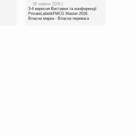
18 червня 2026 |
www.trademaster.ua.
3-4 вересня Виставки та конференції
правила. Особливості.
PrivateLabel&FMCG Master-2026:
Власна марка - Власна перевага