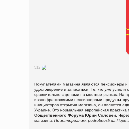
512
Покупателями магазина являются пенсионеры и 
удостоверение и записаться. Те, кто уже успели 
сравнительно с ценами на местных рынках. На п
иванофранковскими пенсионерами продукты: круп
инициаторов открытия магазина, он является едв
Украине. Это нормальная европейская практика
Общественного Форума Юрий Соловей.
Через
магазина.
По материалам:
podrobnosti.ua
Порта