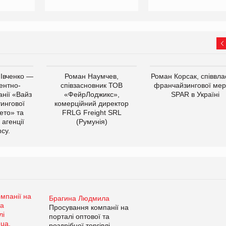
 Івченко —
Роман Наумчев,
Роман Корсак, співвла
ентно-
співзасновник ТОВ
франчайзингової мер
нії «Вайз
«ФейрЛоджикс»,
SPAR в Україні
тингової
комерційний директор
ето» та
FRLG Freight SRL
 агенції
(Румунія)
cy.
Брагина Людмила
Просування компанії на
порталі оптової та
роздрібної торгівлі