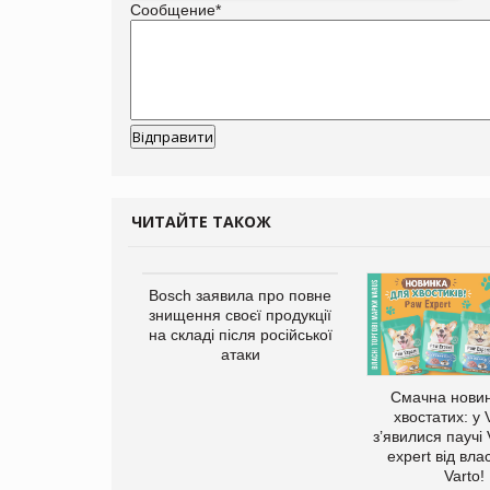
Сообщение
*
ЧИТАЙТЕ ТАКОЖ
ратила понад $1
Bosch заявила про повне
 маркетинг за
знищення своєї продукції
вартал
на складі після російської
атаки
Смачна новин
хвостатих: у
з’явилися паучі
expert від вла
Varto!