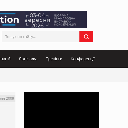
паній
Логістика
Тренінги
Конференції
вня 2009