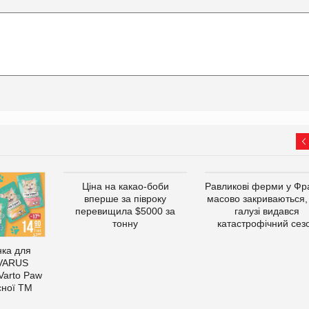
Ціна на какао-боби
Равликові ферми у Фра
вперше за півроку
масово закриваються,
перевищила $5000 за
галузі видався
тонну
катастрофічний сез
ка для
 VARUS
 Varto Paw
сної ТМ