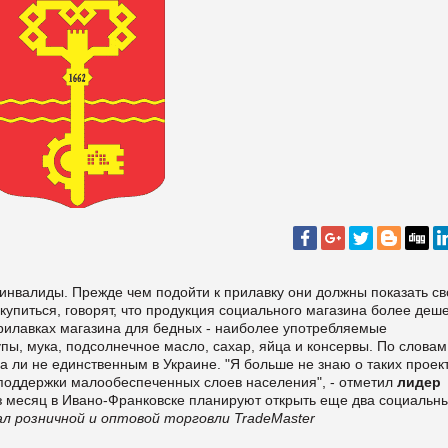
инвалиды. Прежде чем подойти к прилавку они должны показать св
скупиться, говорят, что продукция социального магазина более деш
рилавках магазина для бедных - наиболее употребляемые
ы, мука, подсолнечное масло, сахар, яйца и консервы. По словам
а ли не единственным в Украине. "Я больше не знаю о таких проект
 поддержки малообеспеченных слоев населения", - отметил
лидер
 месяц в Ивано-Франковске планируют открыть еще два социальн
л розничной и оптовой торговли TradeMaster