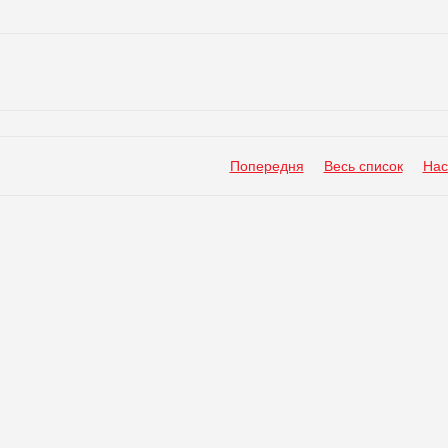
Попередня
Весь список
Нас