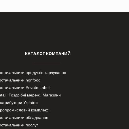
КАТАЛОГ КОМПАНИЙ
остачальники продуктів харчування
остачальники nonfood
стачальники Private Label
tail. Роздрібні мережі, Магазини
истрибутори України
гропромисловий комплекс
остачальники обладнання
остачальники послуг