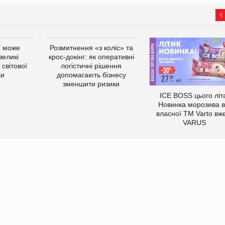
ї може
Розмитнення «з коліс» та
великі
крос-докінг: як оперативні
світової
логістичні рішення
ки
допомагають бізнесу
зменшити ризики
ICE BOSS цього літ
Новинка морозива в
власної ТМ Varto вж
VARUS