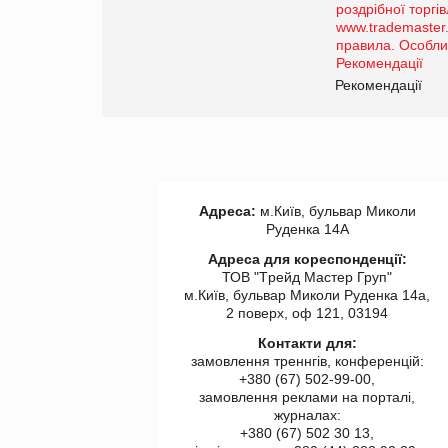
порталі оптової та
роздрібної торгівлі
www.trademaster.ua.
правила. Особливості.
ії
Рекомендації
Адреса:
м.Київ, бульвар Миколи
Руденка 14А
Адреса для кореспонденції:
ТОВ "Tрейд Мастер Груп"
м.Київ, бульвар Миколи Руденка 14а,
2 поверх, оф 121, 03194
Контакти для:
замовлення треннгів, конференцій:
+380 (67) 502-99-00,
замовлення реклами на порталі,
журналах:
+380 (67) 502 30 13,