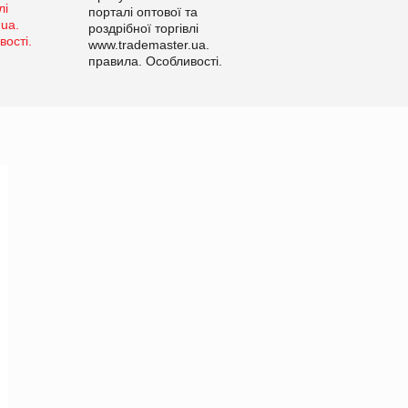
порталі оптової та
роздрібної торгівлі
www.trademaster.ua.
правила. Особливості.
Рекомендації