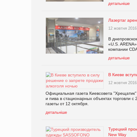
детальніше
Лазертаг аре
12 жовтня 2016
В днепровско
«U.S. ARENA»
компании CDA
детальніше
В Киеве вступ
12 жовтня 2016
Официальная газета Киевсовета "Хрещатик"
и пива в стационарных объектах торговли с
газеты от 12 октября.
детальніше
Турецкий про
New Way