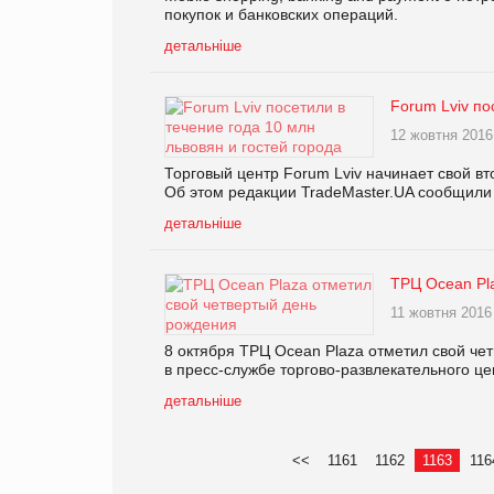
покупок и банковских операций.
детальніше
Forum Lviv по
12 жовтня 2016
Торговый центр Forum Lviv начинает свой вт
Об этом редакции TradeMaster.UA сообщили 
детальніше
ТРЦ Ocean Pl
11 жовтня 2016
8 октября ТРЦ Ocean Plaza отметил свой че
в пресс-службе торгово-развлекательного це
детальніше
<<
1161
1162
1163
116