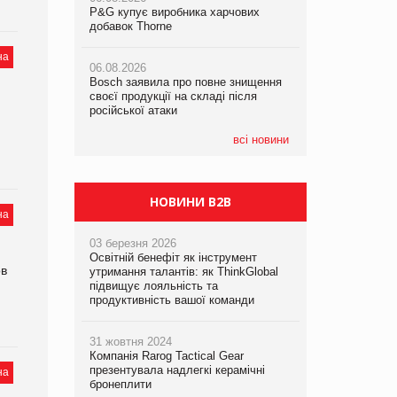
P&G купує виробника харчових
P&G купує виробника харчових
добавок Thorne
добавок Thorne
05.08.2026
Смачне поповнення дитячого меню:
на
06.08.2026
06.08.2026
у VARUS з’явилися новинки від ТМ
Bosch заявила про повне знищення
Bosch заявила про повне знищення
ТОКЕРИ
своєї продукції на складі після
своєї продукції на складі після
російської атаки
російської атаки
05.08.2026
Сергій Лісунов про заморожені
всі новини
хлібобулочні вироби на
PrivateLabel&FMCG Master 2026
НОВИНИ B2B
на
03 березня 2026
Освітній бенефіт як інструмент
ов
утримання талантів: як ThinkGlobal
підвищує лояльність та
продуктивність вашої команди
31 жовтня 2024
Компанія Rarog Tactical Gear
презентувала надлегкі керамічні
на
бронеплити