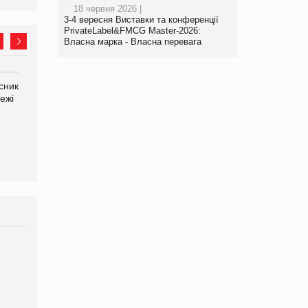
18 червня 2026 |
3-4 вересня Виставки та конференції
PrivateLabel&FMCG Master-2026:
Власна марка - Власна перевага
сник
Олексій Логачов-Михайлов
Яна Сараніна, директор
ежі
Файно маркет Директор
компанії «УкраМарин»
департаменту з
виробництва
Брагина Людмила
Просування компанії на
порталі оптової та
роздрібної торгівлі
www.trademaster.ua.