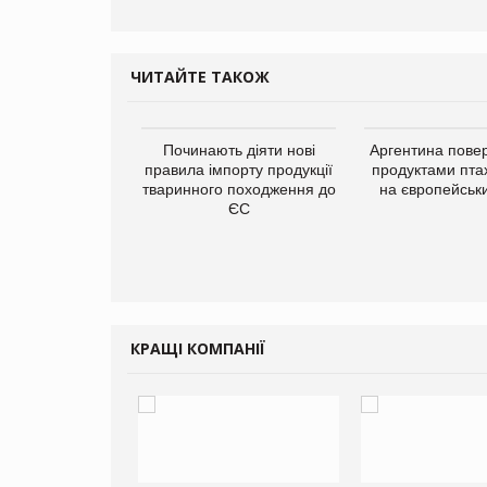
ЧИТАЙТЕ ТАКОЖ
упермаркетів
Починають діяти нові
Аргентина повер
упує мережу
правила імпорту продукції
продуктами пта
нів формату
тваринного походження до
на європейськ
ce store КОЛО:
ЄС
ана компанія
ватиме 374
газини
КРАЩІ КОМПАНІЇ