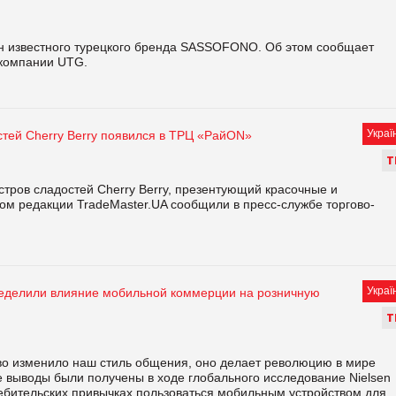
н известного турецкого бренда SASSOFONO. Об этом сообщает
 компании UTG.
Украї
стей Cherry Berry появился в ТРЦ «РайON»
Т
тров сладостей Cherry Berry, презентующий красочные и
том редакции TradeMaster.UA сообщили в пресс-службе торгово-
Украї
еделили влияние мобильной коммерции на розничную
Т
тво изменило наш стиль общения, оно делает революцию в мире
ие выводы были получены в ходе глобального исследование Nielsen
требительских привычках пользоваться мобильным устройством для