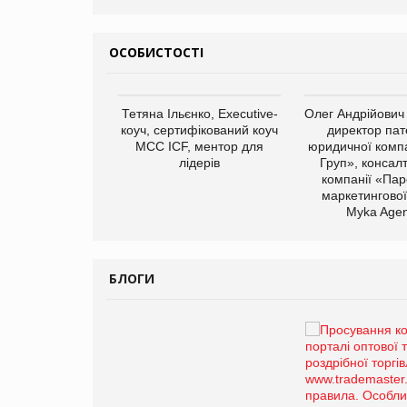
ОСОБИСТОСТІ
арас Ігорович,
Тетяна Ільєнко, Executive-
Олег Андрійович
иробництва ТОВ
коуч, сертифікований коуч
директор пат
Герчак"
МСС ICF, ментор для
юридичної компа
лідерів
Груп», консал
компанії «Пар
маркетингової
Myka Agen
БЛОГИ
Брагина Людмила
Просування компанії на
порталі оптової та
роздрібної торгівлі
www.trademaster.ua.