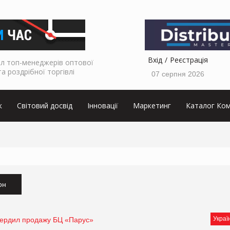
Вхід
Реєстрація
л топ-менеджерів оптової
та роздрібної торгівлі
07 серпня 2026
к
Світовий досвід
Інновації
Маркетинг
Каталог Ком
он
Украї
ердил продажу БЦ «Парус»