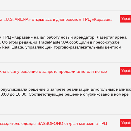
Украї
на «U.S. ARENA» открылась в днепровском ТРЦ «Караван»
м ТРЦ «Караван» начал работу новый арендатор: Лазертаг арена
. Об этом редакции TradeMaster.UA сообщили в пресс-службе
 Real Estate, управляющей торгово-развлекательным центром.
Украї
ило в силу решение о запрете продажи алкоголя ночью
 опубликовала решение о запрете реализации алкогольных напитк
 23:00 до 10:00. Соответствующее решение опубликовано в номере
Украї
изводитель одежды SASSOFONO открыл магазин в ТРЦ