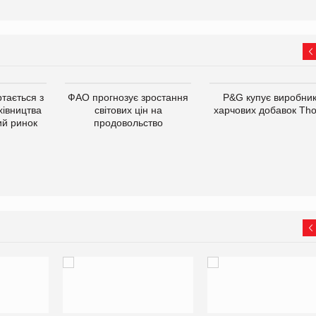
тається з
ФАО прогнозує зростання
P&G купує виробни
хівництва
світових цін на
харчових добавок Th
ий ринок
продовольство