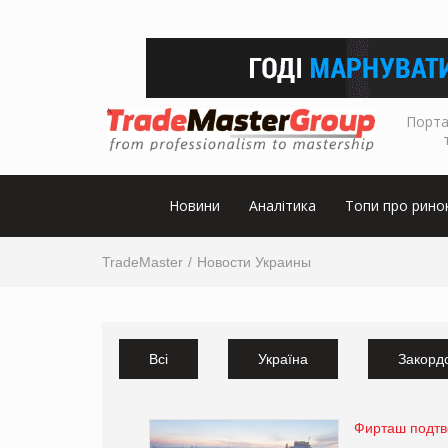
Порта
Новини
Аналітика
Топи про рино
TradeMaster
Новости Украины
Всі
Україна
Закорд
Фирташ подтв