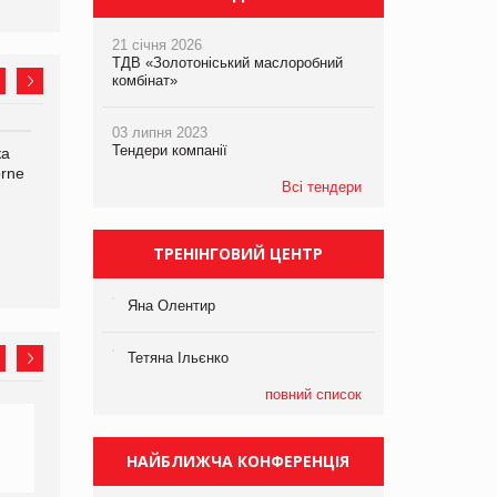
21 січня 2026
ТДВ «Золотоніський маслоробний
комбінат»
03 липня 2023
Тендери компанії
ка
Bosch заявила про повне
Смачна новинка для
orne
знищення своєї продукції
хвостатих: у VARUS
Всі тендери
на складі після російської
з’явилися паучі Varto Paw
атаки
expert від власної ТМ
Varto!
ТРЕНІНГОВИЙ ЦЕНТР
Яна Олентир
Тетяна Ільєнко
повний список
НАЙБЛИЖЧА КОНФЕРЕНЦІЯ