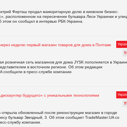
итрий Фирташ продал мажоритарную долю в киевском бизнес-
с», расположенном на пересечении бульвара Леси Украинки и ули
б этом он сообщил в интервью РБК-Украина.
Украї
 через неделю первый магазин товаров для дома в Полтаве
Т
я розничная сеть магазинов для дома JYSK пополняется в Украин
едставителем в восточном регионе. Об этом редакции
UA сообщили в пресс-службе компании.
Украї
«дискаунтер будущего» с уникальными технологиями
Т
 открыла обновленный после реконструкции магазин в городе
есу бульвар Звездный, 3. Об этом сообщает TradeMaster.UA со
ресс-службу компании.