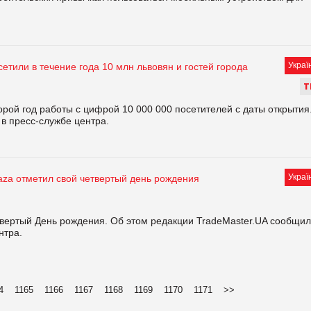
Украї
сетили в течение года 10 млн львовян и гостей города
Т
орой год работы с цифрой 10 000 000 посетителей с даты открытия
в пресс-службе центра.
Украї
aza отметил свой четвертый день рождения
твертый День рождения. Об этом редакции TradeMaster.UA сообщи
нтра.
4
1165
1166
1167
1168
1169
1170
1171
>>