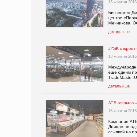
13 жовтня 2016
Бизнесмен Дм
центре «Пару
Мечникова. О
детальніше
JYSK откроет
13 жовтня 2016
Международна
еще одним пр
TradeMaster.
детальніше
АТБ открыла 
13 жовтня 2016
Компания АТБ
Днипро по адр
ссылкой на п