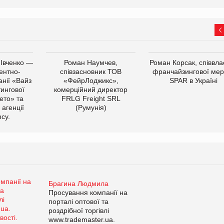
 Івченко —
Роман Наумчев,
Роман Корсак, співвла
ентно-
співзасновник ТОВ
франчайзингової мер
нії «Вайз
«ФейрЛоджикс»,
SPAR в Україні
тингової
комерційний директор
ето» та
FRLG Freight SRL
 агенції
(Румунія)
cy.
Брагина Людмила
Просування компанії на
порталі оптової та
роздрібної торгівлі
www.trademaster.ua.