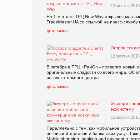
12 жовтня 2016
На 1-м этаже ТРЦ New Way открылся магази
TradeMaster.UA со ссылкой на пресс-службу
детальніше
Остров сладо
12 жовтня 2016
В октябре в ТРЦ «РайON» появился новый ос
оригинальные сладости со всего мира. Об э
развлекательного центра.
детальніше
Эксперты опр
экосистему
12 жовтня 2016
Параллельно с тем, как мобильное устройс
розничной торговли и банковских услуг. Так
Mobile shopping, banking and payment о по