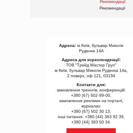
правила. Особливості.
ії
Рекомендації
Адреса:
м.Київ, бульвар Миколи
Руденка 14А
Адреса для кореспонденції:
ТОВ "Tрейд Мастер Груп"
м.Київ, бульвар Миколи Руденка 14а,
2 поверх, оф 121, 03194
Контакти для:
замовлення треннгів, конференцій:
+380 (67) 502-99-00,
замовлення реклами на порталі,
журналах:
+380 (67) 502 30 13,
інші питання: +380 (44) 383 92 39,
+380 (44) 383 50 34.