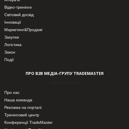
Відео-тренінги
Світовий досвід
Інновації
Маркетинг&Продажі
Закупки
Логістика
Закон
Події
ПРО В2В МЕДІА-ГРУПУ TRADEMASTER
Про нас
Наша команда
Реклама на порталі
Тренінговий центр
Конференції TradeMaster