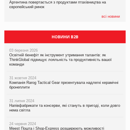
Аргентина повертається з продуктами птахівництва на
Аргентина повертається з продуктами птахівництва на
новинки від ТМ ТОКЕРИ
європейський ринок
європейський ринок
05.08.2026
всі новини
Сергій Лісунов про заморожені хлібобулочні вироби на
PrivateLabel&FMCG Master 2026
НОВИНИ B2B
03 березня 2026
Освітній бенефіт як інструмент утримання талантів: як
ThinkGlobal підвищує лояльність та продуктивність вашої
команди
31 жовтня 2024
Компанія Rarog Tactical Gear презентувала надлегкі керамічні
бронеплити
31 липня 2024
Напівфабрикати та консерви, які стануть в пригоді, коли довго
нема світла
24 червня 2024
Meest Пошта і Shop-Express розширюють можливості