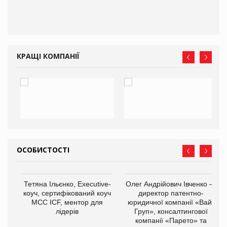
КРАЩІ КОМПАНІЇ
ОСОБИСТОСТІ
,
Тетяна Ільєнко, Executive-
Олег Андрійович Івченко —
ОВ
коуч, сертифікований коуч
директор патентно-
МСС ICF, ментор для
юридичної компанії «Вайз
лідерів
Груп», консалтингової
компанії «Парето» та