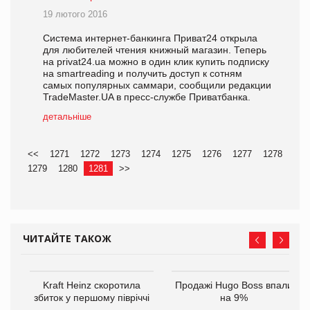
19 лютого 2016
Система интернет-банкинга Приват24 открыла
для любителей чтения книжный магазин. Теперь
на privat24.ua можно в один клик купить подписку
на smartreading и получить доступ к сотням
самых популярных саммари, сообщили редакции
TradeMaster.UA в пресс-службе Приватбанка.
детальніше
<<
1271
1272
1273
1274
1275
1276
1277
1278
1279
1280
1281
>>
ЧИТАЙТЕ ТАКОЖ
ам
Kraft Heinz скоротила
Продажі Hugo Boss впали
іше
збиток у першому півріччі
на 9%