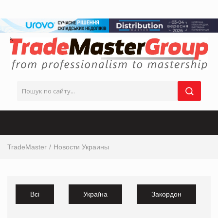
TradeMaster
Новости Украины
Всі
Україна
Закордон