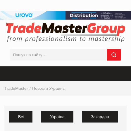
TradeMaster
Новости Украины
Всі
Україна
Закордон