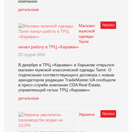
компании.
детальніше
Україна
Магазин
мужской
одежды
Tamir
начал работу в ТРЦ «Караван»
22 грудня 2015
В декабре в ТРЦ «Караван» в Харькове открылся
магазин мужской классической одежды Tamir. О
подписании соответствующего договора с новым
арендатором редакции TradeMaster.UA сообщили
в пресс-службе компании CDA Real Estate,
управляющей сетью ТРЦ «Караван».
детальніше
Україна
Украина