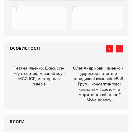
ОСОБИСТОСТІ
,
Тетяна Ільєнко, Executive-
Олег Андрійович Івченко —
ОВ
коуч, сертифікований коуч
директор патентно-
МСС ICF, ментор для
юридичної компанії «Вайз
лідерів
Груп», консалтингової
компанії «Парето» та
маркетингової агенції
Myka Agency.
БЛОГИ