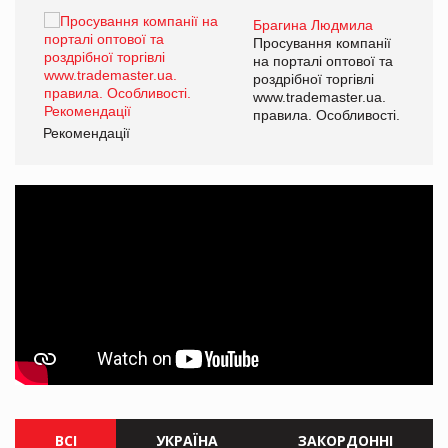
Брагина Людмила
ї
Просування компанії
а
на порталі оптової та
роздрібної торгівлі
www.trademaster.ua.
і.
правила. Особливості.
Рекомендації
Ре
ВСІ
УКРАЇНА
ЗАКОРДОННІ