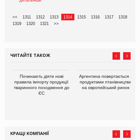
детальніше
<<
1311
1312
1313
1314
1315
1316
1317
1318
1319
1320
1321
>>
ЧИТАЙТЕ ТАКОЖ
в
Починають діяти нові
Аргентина повертається з
правила імпорту продукції
продуктами птахівництва
тваринного походження до
на європейський ринок
О:
ЄС
КРАЩІ КОМПАНІЇ