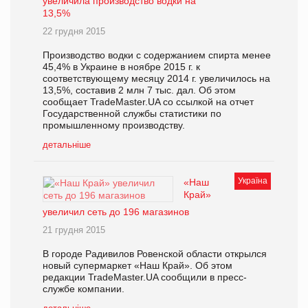
увеличила производство водки на
13,5%
22 грудня 2015
Производство водки с содержанием спирта менее
45,4% в Украине в ноябре 2015 г. к
соответствующему месяцу 2014 г. увеличилось на
13,5%, составив 2 млн 7 тыс. дал. Об этом
сообщает TradeMaster.UA со ссылкой на отчет
Государственной службы статистики по
промышленному производству.
детальніше
Україна
«Наш
Край»
увеличил сеть до 196 магазинов
21 грудня 2015
В городе Радивилов Ровенской области открылся
новый супермаркет «Наш Край». Об этом
редакции TradeMaster.UA сообщили в пресс-
службе компании.