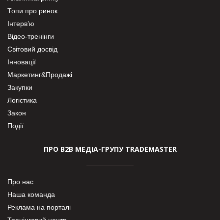
Топи про ринок
Інтерв’ю
Відео-тренінги
Світовий досвід
Інновації
Маркетинг&Продажі
Закупки
Логістика
Закон
Події
ПРО В2В МЕДІА-ГРУПУ TRADEMASTER
Про нас
Наша команда
Реклама на порталі