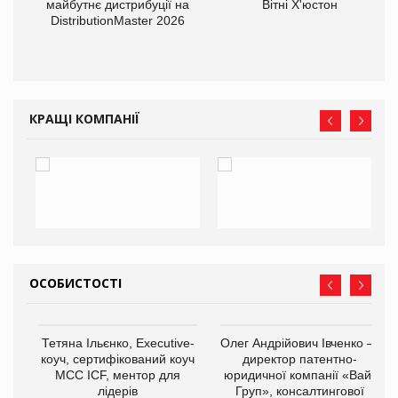
оди
майбутнє дистрибуції на
Вітні Х'юстон
DistributionMaster 2026
КРАЩІ КОМПАНІЇ
ОСОБИСТОСТІ
Тетяна Ільєнко, Executive-
Олег Андрійович Івченко —
коуч, сертифікований коуч
директор патентно-
МСС ICF, ментор для
юридичної компанії «Вайз
лідерів
Груп», консалтингової