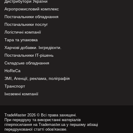
Дистрибутори України
Агропромисловий комплекс
Постачальники обладнання
Постачальники послуг
Логістичні компанії
Тара та упаковка
Харчові добавки. Інгредієнти.
Постачальники IT-рішень
Складське обладнання
HoReCa
ЗМІ, Агенції, реклама, поліграфія
Транспорт
Іноземні компанії
TradeMaster 2026 © Всі права захищені.
При передруку та використанні матеріалів
гіперпосилання на Trademaster.ua у першому абзаці
передрукованої статті обов'язкове.