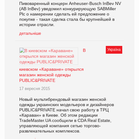
Пивоваренный концерн Anheuser-Busch InBev NV
(AB InBev) уведомил конкурирующую SABMiller
Plc о намерении сделать ей предложение о
покупке - такая сделка стала бы крупнейшей в
истории отрасли.
детальніше
Україна
В
киевском «Караване» открылся
магазин женской одежды
PUBLIC&PRIVATE
17 вересня 2015
Новый мультибрендовый магазин женской
одежды украинских модельеров и дизайнеров
PUBLIC&PRIVATE начал свою работу в ТРЦ
«Караван» в Киеве. Об этом редакции
TradeMaster.UA сообщили в CDA Real Estate,
управляющей компания сетью торгово-
развлекательных комплексов.