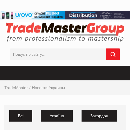
TradeMaster
Новости Украины
Всі
Україна
Закордон