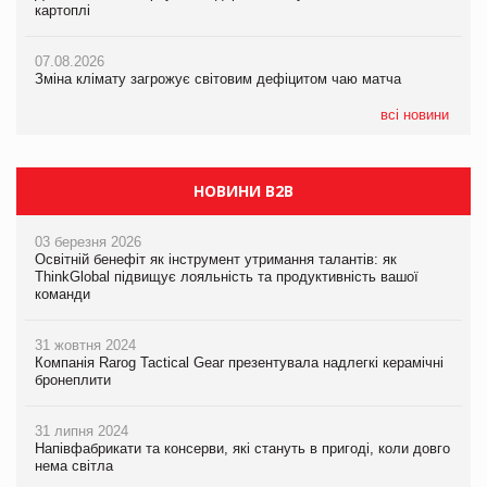
картоплі
07.08.2026
ICE BOSS цього літа! Новинка морозива від власної ТМ Varto
07.08.2026
вже у VARUS
07.08.2026
Kraft Heinz скоротила збиток у першому півріччі
Зміна клімату загрожує світовим дефіцитом чаю матча
07.08.2026
EVA.UA запустила кампанію «Хто б знав» про асортимент,
всі новини
якого покупці не очікують побачити на платформі
НОВИНИ B2B
03 березня 2026
Освітній бенефіт як інструмент утримання талантів: як
ThinkGlobal підвищує лояльність та продуктивність вашої
команди
31 жовтня 2024
Компанія Rarog Tactical Gear презентувала надлегкі керамічні
бронеплити
31 липня 2024
Напівфабрикати та консерви, які стануть в пригоді, коли довго
нема світла