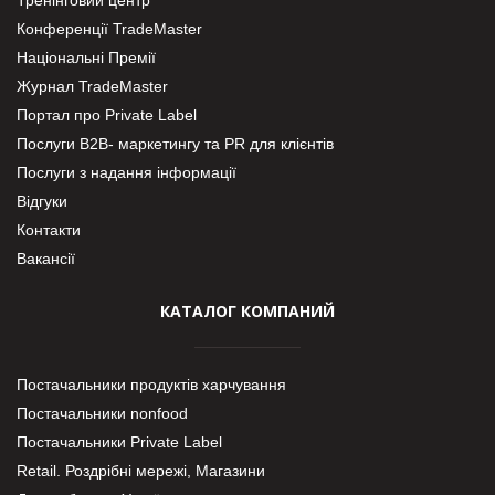
Тренінговий центр
Конференції TradeMaster
Національні Премії
Журнал TradeMaster
Портал про Private Label
Послуги В2В- маркетингу та PR для клієнтів
Послуги з надання інформації
Відгуки
Контакти
Вакансії
КАТАЛОГ КОМПАНИЙ
Постачальники продуктів харчування
Постачальники nonfood
Постачальники Private Label
Retail. Роздрібні мережі, Магазини