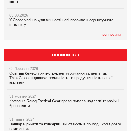
мита
Смачне поповнення дитячого меню: у VARUS з’явилися
інтелекту
новинки від ТМ ТОКЕРИ
05.08.2026
05.08.2026
У Євросоюзі набули чинності нові правила щодо штучного
05.08.2026
Рекламна платформа вимагає від Google компенсацію за
інтелекту
Сергій Лісунов про заморожені хлібобулочні вироби на
втрату 6,9 трлн рекламних показів
PrivateLabel&FMCG Master 2026
всі новини
НОВИНИ B2B
03 березня 2026
Освітній бенефіт як інструмент утримання талантів: як
ThinkGlobal підвищує лояльність та продуктивність вашої
команди
31 жовтня 2024
Компанія Rarog Tactical Gear презентувала надлегкі керамічні
бронеплити
31 липня 2024
Напівфабрикати та консерви, які стануть в пригоді, коли довго
нема світла