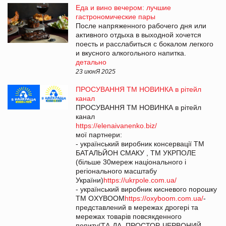
Еда и вино вечером: лучшие
гастрономические пары
После напряженного рабочего дня или
активного отдыха в выходной хочется
поесть и расслабиться с бокалом легкого
и вкусного алкогольного напитка.
детально
23 июнЯ 2025
ПРОСУВАННЯ ТМ НОВИНКА в рітейл
канал
ПРОСУВАННЯ ТМ НОВИНКА в рітейл
канал
https://elenaivanenko.biz/
мої партнери:
- український виробник консервації ТМ
БАТАЛЬЙОН СМАКУ , ТМ УКРПОЛЕ
(більше 30мереж національного і
регіонального масштабу
України)
https://ukrpole.com.ua/
- український виробник кисневого порошку
ТМ OXYBOOM
https://oxyboom.com.ua/
-
представлений в мережах дрогері та
мережах товарів повсякденного
попиту(ТА-ДА, ПРОСТОР, ЧЕРВОНИЙ