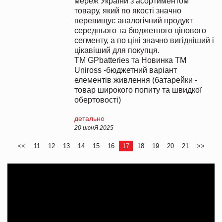
мереж України з асортиментом
товару, який по якості значно
перевищує аналогічний продукт
середнього та бюджетного цінового
сегменту, а по ціні значно вигідніший і
цікавіший для покупця.
ТМ GPbatteries та Новинка ТМ
Uniross -бюджетний варіант
елементів живлення (батарейки -
товар широкого попиту та швидкої
обертовості)
детально
20 июнЯ 2025
<<
11
12
13
14
15
16
17
18
19
20
21
>>