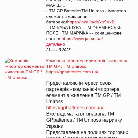
МАРКЕТ...
- ТМ GP BatteriesТМ Uniross - імпортер
елементів живлення -
батарейки
https://lnkd.in/dVxp9Vx2
- ТМ БАБА ШУРА , ТМ ФЕРМЕРСЬКЕ
ПОЛЕ , ТМ МАРІЧКА - - соняшникове
насіння
https://www.jar.co.ua/
детально
21 июнЯ 2025
Компанія-імпортер елементів живлення
ТМ GP / ТМ Uniross
https://gpbatteries.com.ua/
Представляю інтереси своїх
партнерів - компанію-імпортера
елементів живлення ТМ GP / ТМ
Uniross
https://gpbatteries.com.ua/
Вже відома та впізнавана ТМ
GPbatteries / ТМ Uniross на ринку
України
Представлена на полицях торгових