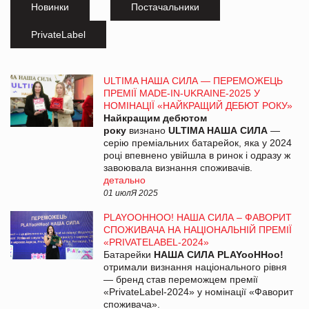
Новинки
Постачальники
PrivateLabel
ULTIMA НАША СИЛА — ПЕРЕМОЖЕЦЬ
ПРЕМІЇ MADE-IN-UKRAINE-2025 У
НОМІНАЦІЇ «НАЙКРАЩИЙ ДЕБЮТ РОКУ»
Найкращим дебютом
року
визнано
ULTIMA НАША СИЛА
—
серію преміальних батарейок, яка у 2024
році впевнено увійшла в ринок і одразу ж
завоювала визнання споживачів.
детально
01 июлЯ 2025
PLAYOOHHOO! НАША СИЛА – ФАВОРИТ
СПОЖИВАЧА НА НАЦІОНАЛЬНІЙ ПРЕМІЇ
«PRIVATELABEL-2024»
Батарейки
НАША СИЛА PLAYooHHoo!
отримали визнання національного рівня
— бренд став переможцем премії
«PrivateLabel-2024» у номінації «Фаворит
споживача».