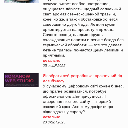
воздухе витает особое настроение,
ощущается лёгкость, щедрый солнечный
свет, аромат свежескошенной травы и,
конечно же, в такой обстановке хочется
совершенно другой еды. Летняя кухня
ориентируется на простоту и яркость.
Сочные овощи, сладкие фрукты,
охлаждающие напитки и легкие блюда без
термической обработки — все это делает
летние трапезы по-настоящему легкими и
приятными.
детально
25 июнЯ 2025
Як обрати веб-розробника: практичний гід
для бізнесу
У сучасному цифровому світі кожен бізнес,
що прагне розвиватися, потребує
ефективної онлайн-присутності. І
створення якісного сайту — перший
важливий крок. Але кому довірити цю
відповідальну справу?
детально
23 июнЯ 2025