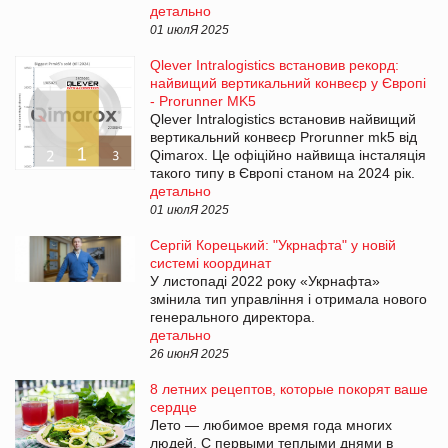
детально
01 июлЯ 2025
Qlever Intralogistics встановив рекорд:
найвищий вертикальний конвеєр у Європі
- Prorunner MK5
Qlever Intralogistics встановив найвищий
вертикальний конвеєр Prorunner mk5 від
Qimarox. Це офіційно найвища інсталяція
такого типу в Європі станом на 2024 рік.
детально
01 июлЯ 2025
Сергій Корецький: "Укрнафта" у новій
системі координат
У листопаді 2022 року «Укрнафта»
змінила тип управління і отримала нового
генерального директора.
детально
26 июнЯ 2025
8 летних рецептов, которые покорят ваше
сердце
Лето — любимое время года многих
людей. С первыми теплыми днями в