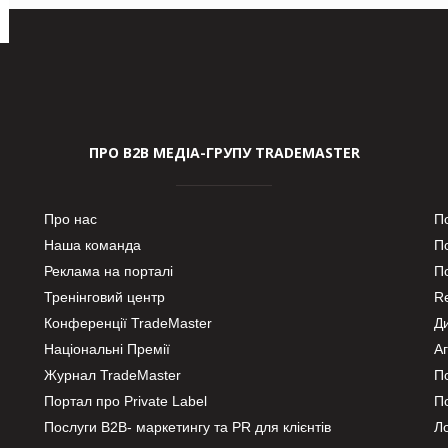
ПРО В2В МЕДІА-ГРУПУ TRADEMASTER
Про нас
П
Наша команда
П
Реклама на порталі
По
Тренінговий центр
Re
Конференції TradeMaster
Д
Національні Премії
А
Журнал TradeMaster
П
Портал про Private Label
П
Послуги В2В- маркетингу та PR для клієнтів
Ло