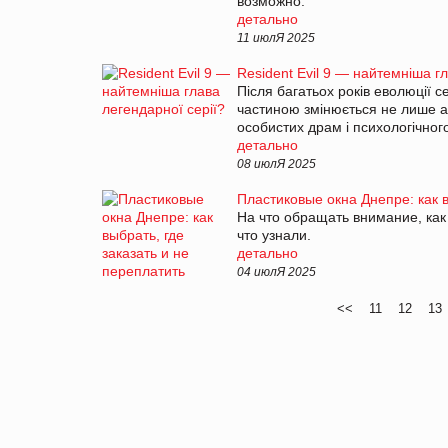
возможно.
детально
11 июлЯ 2025
Resident Evil 9 — найтемніша г
Після багатьох років еволюції с
частиною змінюється не лише ан
особистих драм і психологічно
детально
08 июлЯ 2025
Пластиковые окна Днепре: как в
На что обращать внимание, как 
что узнали.
детально
04 июлЯ 2025
<<
11
12
13