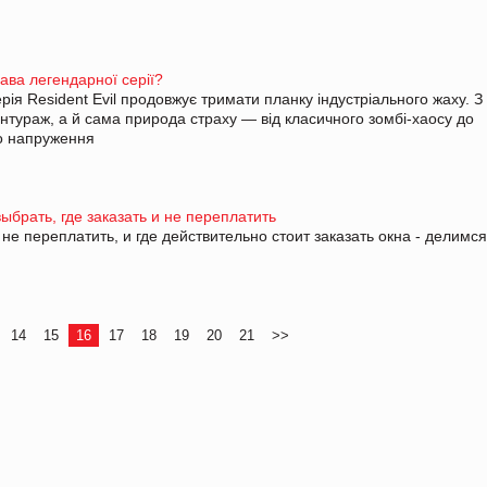
лава легендарної серії?
ерія Resident Evil продовжує тримати планку індустріального жаху. 
тураж, а й сама природа страху — від класичного зомбі-хаосу до
го напруження
ыбрать, где заказать и не переплатить
не переплатить, и где действительно стоит заказать окна - делимся
14
15
16
17
18
19
20
21
>>