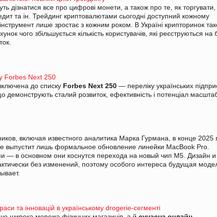
уть дізнатися все про цифрові монети, а також про те, як торгувати,
редит та ін. Трейдинг криптовалютами сьогодні доступний кожному
нструмент лише зростає з кожним роком. В Україні крипторинок та
нок чого збільшується кількість користувачів, які реєструються на 
ток.
гу Forbes Next 250
ключена до списку
Forbes Next 250
— переліку українських підпри
що демонструють сталий розвиток, ефективність і потенціал масшта
ков, включая известного аналитика Марка Гурмана, в конце 2025 
ple выпустит лишь формальное обновление линейки MacBook Pro.
 — в основном они коснутся перехода на новый чип M5. Дизайн и
актически без изменений, поэтому особого интереса будущая моде
ывает.
аси та інновацій в українському drogerie-сегменті
е широка мережа фізичних магазинів, а й
сучасна онлайн-