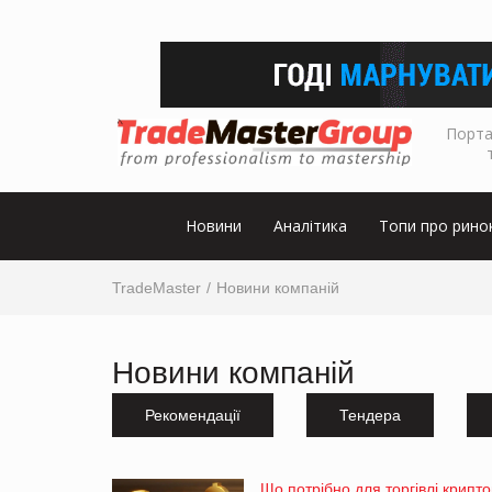
Порта
Новини
Аналітика
Топи про рино
TradeMaster
Новини компаній
Новини компаній
Рекомендації
Тендера
Що потрібно для торгівлі крипт