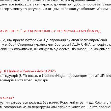
єднує все найкраще у світі краси, догляду та турботи про себе. Завд
 асортименту та регулярним акціям, сайт став улюбленим місцем ш
УМ ЕНЕРГІЇ БЕЗ КОМПРОМІСІВ: ПРЕМІУМ-БАТАРЕЙКА ВІД
ше, ніж просто батарейка. Це справжній символ безкомпромісної
сті у виборі. Створена українським брендом НАША СИЛА, ця серія ст
ливіших споживачів, які очікують від елементів живлення максимал
UFI Industry Partners Award 2025
ої індустрії (UFI) назвала Kuehne+Nagel переможцем премії UFI Ind
ртнерів виставкової індустрії.
з вилки?
ет ли загореться розетка без вилки. Короткий ответ – да. Хотя это
 возгорание из-за перегрузки или плохого контакта, но это вполне