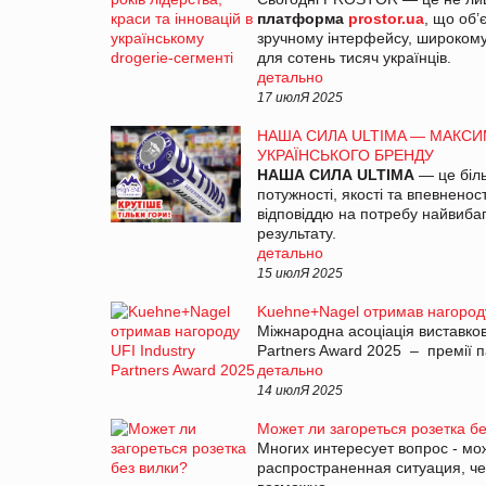
платформа
prostor.ua
, що об’
зручному інтерфейсу, широкому
для сотень тисяч українців.
детально
17 июлЯ 2025
НАША СИЛА ULTIMA — МАКСИМ
УКРАЇНСЬКОГО БРЕНДУ
НАША СИЛА ULTIMA
— це біль
потужності, якості та впевнено
відповіддю на потребу найвибаг
результату.
детально
15 июлЯ 2025
Kuehne+Nagel отримав нагороду 
Міжнародна асоціація виставков
Partners Award 2025 – премії па
детально
14 июлЯ 2025
Может ли загореться розетка бе
Многих интересует вопрос - мож
распространенная ситуация, чем