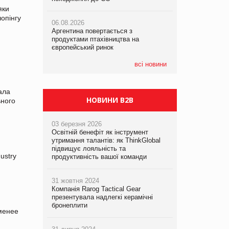
яки
опінгу
06.08.2026
06.08.2026
05.08.2026
Аргентина повертається з
Аргентина повертається з
Смачне поповнення дитячого меню:
продуктами птахівництва на
продуктами птахівництва на
у VARUS з’явилися новинки від ТМ
європейський ринок
європейський ринок
ТОКЕРИ
всі новини
05.08.2026
Сергій Лісунов про заморожені
хлібобулочні вироби на
ала
PrivateLabel&FMCG Master 2026
НОВИНИ B2B
ьного
03 березня 2026
Освітній бенефіт як інструмент
утримання талантів: як ThinkGlobal
підвищує лояльність та
ustry
продуктивність вашої команди
31 жовтня 2024
Компанія Rarog Tactical Gear
презентувала надлегкі керамічні
бронеплити
 менее