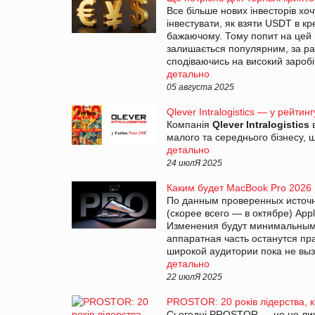
Все більше нових інвесторів хоч
інвестувати, як взяти USDT в к
бажаючому. Тому попит на цей і
залишається популярним, за раху
сподіваючись на високий заробі
детально
05 августа 2025
Qlever Intralogistics — у рейтин
Компанія
Qlever Intralogistics
в
малого та середнього бізнесу, 
детально
24 июлЯ 2025
Каким будет MacBook Pro 2026
По данным проверенных источни
(скорее всего — в октябре) Ap
Изменения будут минимальными
аппаратная часть останутся пр
широкой аудитории пока не выз
детально
22 июлЯ 2025
PROSTOR: 20 років лідерства, кр
Сьогодні PROSTOR — це не лиш