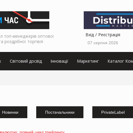
Вхід
Реєстрація
л топ-менеджерів оптової
та роздрібної торгівлі
07 серпня 2026
к
Світовий досвід
Інновації
Маркетинг
Каталог Ком
Новинки
Постачальники
PrivateLabel
овалютою: повний цикл трейдингу