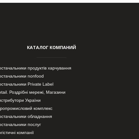
КАТАЛОГ КОМПАНИЙ
остачальники продуктів харчування
остачальники nonfood
стачальники Private Label
tail. Роздрібні мережі, Магазини
истрибутори України
гропромисловий комплекс
остачальники обладнання
остачальники послуг
гістичні компанії