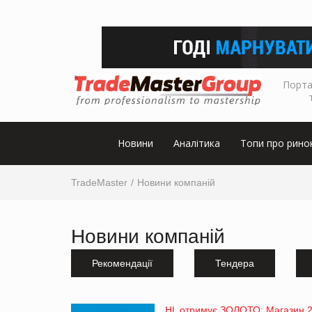
Порта
Новини
Аналітика
Топи про рино
TradeMaster
Новини компаній
Новини компаній
Рекомендації
Тендера
HL отримує ЗОЛОТО: Магазин 20