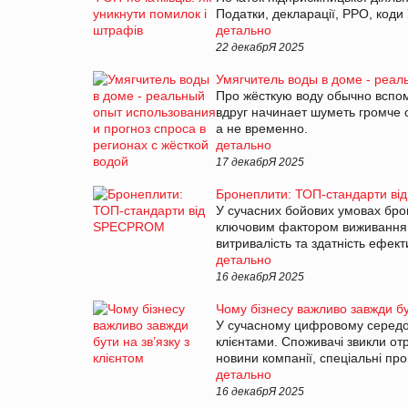
Податки, декларації, РРО, коди
детально
22 декабрЯ 2025
Умягчитель воды в доме - реал
Про жёсткую воду обычно вспо
вдруг начинает шуметь громче 
а не временно.
детально
17 декабрЯ 2025
Бронеплити: ТОП-стандарти в
У сучасних бойових умовах
бро
ключовим фактором виживання. В
витривалість та здатність ефек
детально
16 декабрЯ 2025
Чому бізнесу важливо завжди бут
У сучасному цифровому середови
клієнтами. Споживачі звикли о
новини компанії, спеціальні про
детально
16 декабрЯ 2025