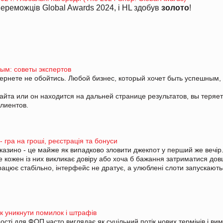
переможців Global Awards 2024, і HL здобув
золото
!
ным: советы экспертов
ернете не обойтись. Любой бизнес, который хочет быть успешным,
сайта или он находится на дальней странице результатов, вы теряе
клиентов.
 - гра на гроші, реєстрація та бонуси
азино - це майже як випадково зловити джекпот у перший же вечір
не кожен із них викликає довіру або хоча б бажання затриматися дов
працює стабільно, інтерфейс не дратує, а улюблені слоти запускають
як уникнути помилок і штрафів
сті для ФОП часто виглядає як суцільний потік нових термінів і вим