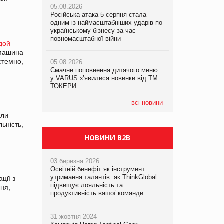
05.08.2026
рекламі екологічних продуктів
Російська атака 5 серпня стала
одним із наймасштабніших ударів по
05.08.2026
05.08.2026
українському бізнесу за час
Сергій Лісунов про заморожені
AstraZeneca обговорює найбільшу
повномасштабної війни
хлібобулочні вироби на
дой
угоду десятиліття
PrivateLabel&FMCG Master 2026
 машина
стемно,
05.08.2026
Смачне поповнення дитячого меню:
04.08.2026
у VARUS з’явилися новинки від ТМ
Через атаку РФ у Дніпрі пошкоджено
ТОКЕРИ
склад шоколаду Millennium
всі новини
али
ьність,
НОВИНИ B2B
03 березня 2026
Освітній бенефіт як інструмент
утримання талантів: як ThinkGlobal
ції з
підвищує лояльність та
ня,
продуктивність вашої команди
31 жовтня 2024