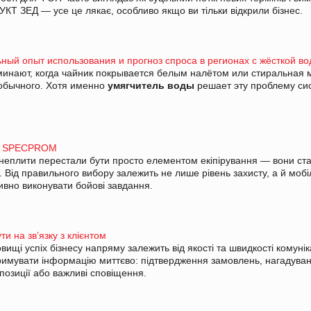
 УКТ ЗЕД — усе це лякає, особливо якщо ви тільки відкрили бізнес.
ьный опыт использования и прогноз спроса в регионах с жёсткой во
минают, когда чайник покрывается белым налётом или стиральная
обычного. Хотя именно
умягчитель воды
решает эту проблему си
ід SPECPROM
неплити
перестали бути просто елементом екіпірування — вони ст
ід правильного вибору залежить не лише рівень захисту, а й мобіл
тивно виконувати бойові завдання.
и на зв’язку з клієнтом
щі успіх бізнесу напряму залежить від якості та швидкості комуніка
тримувати інформацію миттєво: підтвердження замовлень, нагадуван
позиції або важливі сповіщення.