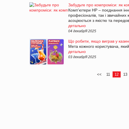
Забудьте про компроміси: як к
Комп'ютери HP – поєднання інно
професіоналів, так і звичайних
асоціюється з якістю та передо
детально
04 декабрЯ 2025
Що робити, якщо виграв у казино
Мета кожного користувача, який
детально
03 декабрЯ 2025
<<
11
12
13