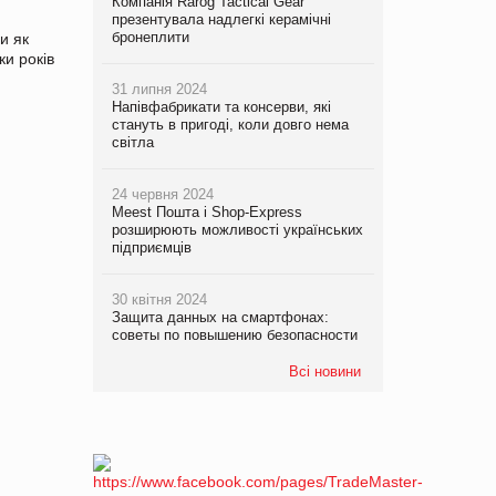
Компанія Rarog Tactical Gear
презентувала надлегкі керамічні
бронеплити
и як
ки років
31 липня 2024
Напівфабрикати та консерви, які
стануть в пригоді, коли довго нема
світла
24 червня 2024
Meest Пошта і Shop-Express
розширюють можливості українських
підприємців
30 квітня 2024
Защита данных на смартфонах:
советы по повышению безопасности
Всі новини