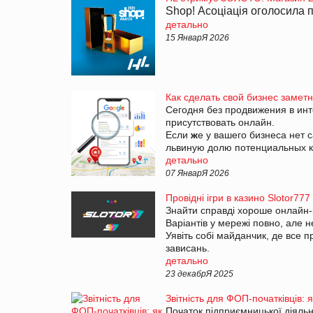
Shop! Асоціація оголосила 
детально
15 ЯнварЯ 2026
Как сделать свой бизнес замет
Сегодня без продвижения в инт
присутствовать онлайн.
Если
ж
е у вашего бизнеса нет 
львиную долю потенциальных 
детально
07 ЯнварЯ 2026
Провідні ігри в казино Slotor777
Знайти справді хороше онлайн-к
Варіантів у мережі повно, але 
Уявіть собі майданчик, де все 
зависань.
детально
23 декабрЯ 2025
Звітність для ФОП-початківців: 
Початок підприємницької діяльно