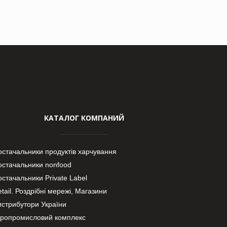
КАТАЛОГ КОМПАНИЙ
остачальники продуктів харчування
остачальники nonfood
стачальники Private Label
tail. Роздрібні мережі, Магазини
истрибутори України
гропромисловий комплекс