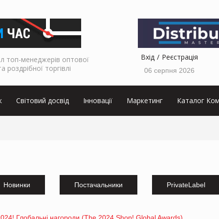
Вхід
Реєстрація
л топ-менеджерів оптової
та роздрібної торгівлі
06 серпня 2026
к
Світовий досвід
Інновації
Маркетинг
Каталог Ком
Новинки
Постачальники
PrivateLabel
24! Глобальні нагороди (The 2024 Shop! Global Awards)