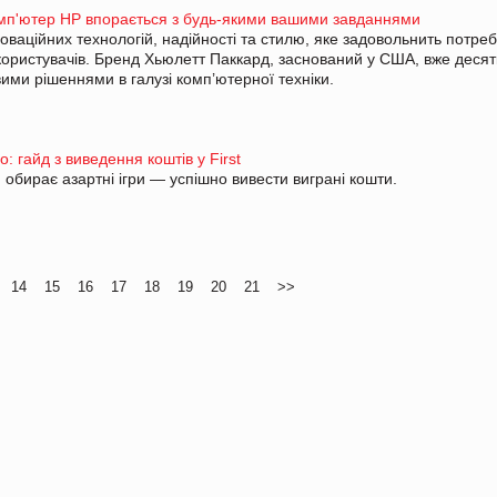
омп'ютер HP впорається з будь-якими вашими завданнями
ваційних технологій, надійності та стилю, яке задовольнить потреб
 користувачів. Бренд Хьюлетт Паккард, заснований у США, вже десят
вими рішеннями в галузі комп’ютерної техніки.
: гайд з виведення коштів у First
 обирає азартні ігри — успішно вивести виграні кошти.
14
15
16
17
18
19
20
21
>>