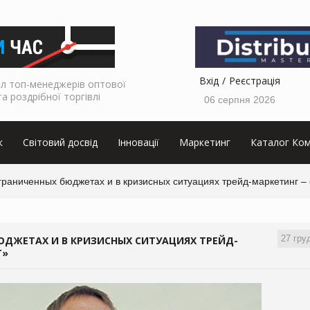
Вхід
Реєстрація
л топ-менеджерів оптової
та роздрібної торгівлі
06 серпня 2026
к
Світовий досвід
Інновації
Маркетинг
Каталог Ком
граниченных бюджетах и в кризисных ситуациях трейд-маркетинг –
27 гру
ЮДЖЕТАХ И В КРИЗИСНЫХ СИТУАЦИЯХ ТРЕЙД-
Т»