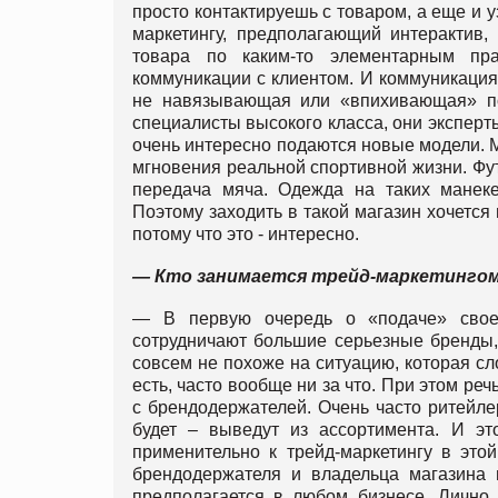
просто контактируешь с товаром, а еще и у
маркетингу, предполагающий интерактив,
товара по каким-то элементарным пра
коммуникации с клиентом. И коммуникация
не навязывающая или «впихивающая» пок
специалисты высокого класса, они эксперты
очень интересно подаются новые модели. 
мгновения реальной спортивной жизни. Футб
передача мяча. Одежда на таких манеке
Поэтому заходить в такой магазин хочется
потому что это - интересно.
— Кто занимается трейд-маркетингом
— В первую очередь о «подаче» своей
сотрудничают большие серьезные бренды,
совсем не похоже на ситуацию, которая сло
есть, часто вообще ни за что. При этом реч
с брендодержателей. Очень часто ритейлер
будет – выведут из ассортимента. И э
применительно к трейд-маркетингу в эт
брендодержателя и владельца магазина ц
предполагается в любом бизнесе. Лично