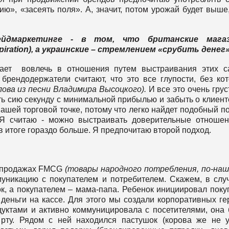
рию», «засеять поля». А, значит, потом урожай будет выше
йдмаркетинге - в том, что британские мага
ration), а украинские – стремлением «срубить денег
ачает вовлечь в отношения путем выстраивания этих 
рендодержатели считают, что это все глупости, без ко
лова из песни Владимира Высоцкого).
И все это очень грус
ь сию секунду с минимальной прибылью и забыть о клиент
вашей торговой точке, потому что легко найдет подобный п
. Я считаю - можно выстраивать доверительные отноше
в итоге гораздо больше. Я предпочитаю второй подход.
в продажах FMCG
(товары народного потребления, по-на
муникацию с покупателем и потребителем. Скажем, в слу
, а покупателем – мама-папа. Ребенок инициировал покуп
еньги на кассе. Для этого мы создали корпоративных ге
одуктами и активно коммуницировала с посетителями, она
 рту. Рядом с ней находился пастушок (корова же не 