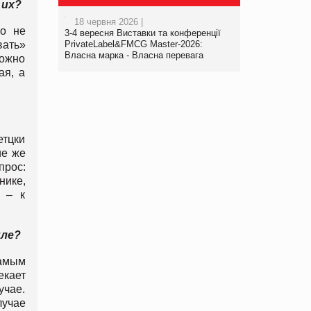
 их?
18 червня 2026 |
но не
3-4 вересня Виставки та конференції
PrivateLabel&FMCG Master-2026:
вать»
Власна марка - Власна перевага
можно
ая, а
етцки
ие же
прос:
нике,
е – к
йле?
самым
екает
учае.
лучае