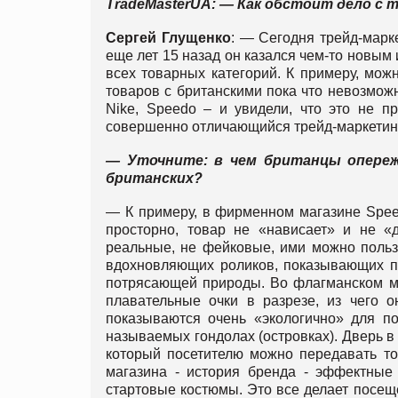
TradeMasterUA: — Как обстоит дело с
Сергей Глущенко
: — Сегодня трейд-марк
еще лет 15 назад он казался чем-то новым
всех товарных категорий. К примеру, мож
товаров с британскими пока что невозможн
Nike, Speedo – и увидели, что это не п
совершенно отличающийся трейд-маркетин
— Уточните: в чем британцы опере
британских?
— К примеру, в фирменном магазине Spee
просторно, товар не «нависает» и не «д
реальные, не фейковые, ими можно пользо
вдохновляющих роликов, показывающих пл
потрясающей природы. Во флагманском ма
плавательные очки в разрезе, из чего о
показываются очень «экологично» для п
называемых гондолах (островках). Дверь в
который посетителю можно передавать то
магазина - история бренда - эффектны
стартовые костюмы. Это все делает посещ