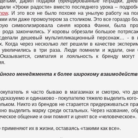
детьми, дарил подарки (брендированные тетрадки, днев
дили «Уроки радости» вместо последнего урока – подроб
show
. И это все не было похоже на унылую работу на по
ми или даже промоутером за столиком. Это все гораздо б
торую символизировала синяя корова Фанни, была пр
го рода закончились. У коровы обрезали большое потряс
 сделали дешевый мультипликационный персонаж… - в 
х. Когда через несколько лет решили в качестве экспери
и увеличились в три раза. Люди помнили и ждали, они
 Оказывается, симпатия и лояльность к бренду могут
ия.
йного менеджмента к более широкому взаимодейств
окупатель я часто бываю в магазинах и смотрю, что д
дсказуемо и одинаково - покупателю тяжело выделить кого-
ельком. Никто из брендов не старается придерживаться пр
но выделить марку среди остальных. Через название, об
ческое общение и они помнят и ценят все «человеческое».
 применяют их в жизни, оставаясь «такими как все».