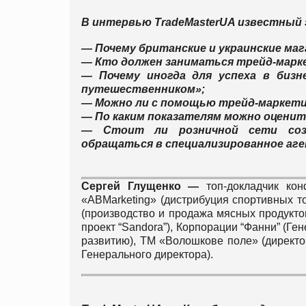
В интервью TradeMasterUA известный 
— Почему британские и украинские ма
— Кто должен заниматься трейд-марк
— Почему иногда для успеха в биз
путешественником»;
— Можно ли с помощью трейд-маркет
— По каким показателям можно оцени
— Стоит ли розничной сети созд
обращаться в специализированное аг
Сергей Глущенко —
топ-докладчик ко
«ABMarketing» (дистрибуция спортивных т
(производство и продажа мясных продуктов
проект “Sandora”), Корпорации “Фанни” (Ге
развитию), ТМ «Волошкове поле» (директо
Генерального директора).