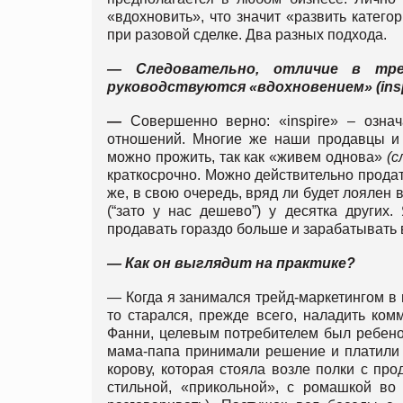
«вдохновить», что значит «развить катего
при разовой сделке. Два разных подхода.
— Следовательно, отличие в тре
руководствуются «вдохновением» (inspi
—
Совершенно верно: «inspire» – озн
отношений. Многие же наши продавцы и б
можно прожить, так как «живем однова»
(с
краткосрочно. Можно действительно продат
же, в свою очередь, вряд ли будет лоялен 
(“зато у нас дешево”) у десятка других
продавать гораздо больше и зарабатывать 
— Как он выглядит на практике?
— Когда я занимался трейд-маркетингом 
то старался, прежде всего, наладить ком
Фанни, целевым потребителем был ребенок
мама-папа принимали решение и платили д
корову, которая стояла возле полки с пр
стильной, «прикольной», с ромашкой во