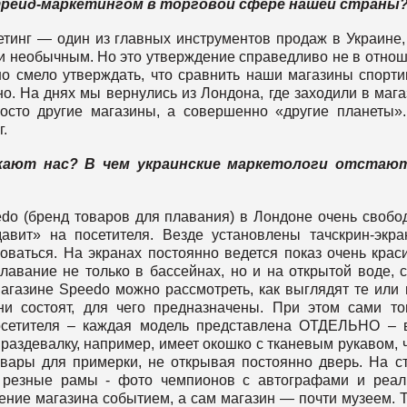
 трейд-маркетингом в торговой сфере нашей страны
етинг — один из главных инструментов продаж в Украине,
 и необычным. Но это утверждение справедливо не в отно
но смело утверждать, что сравнить наши магазины спорт
о. На днях мы вернулись из Лондона, где заходили в маг
росто другие магазины, а совершенно «другие планеты»
г.
жают нас? В чем украинские маркетологи отстаю
do (бренд товаров для плавания) в Лондоне очень свобо
авит» на посетителя. Везде установлены тачскрин-экр
ваться. На экранах постоянно ведется показ очень крас
авание не только в бассейнах, но и на открытой воде, 
газине Speedo можно рассмотреть, как выглядят те или
ни состоят, для чего предназначены. При этом сами т
осетителя – каждая модель представлена ОТДЕЛЬНО – 
 раздевалку, например, имеет окошко с тканевым рукавом, 
вары для примерки, не открывая постоянно дверь. На с
е резные рамы - фото чемпионов с автографами и реа
ение магазина событием, а сам магазин — почти музеем. 