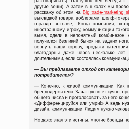
разговаривать). Пастушок вел беседы с 
другие вещи). А затем в школах мы прово
расскажу об этом на
Big trade-marketing 
выкладкой товара, воблерами, шелф-токера
гораздо веселее,. Когда компания, ко
иностранному игроку, коммуникации тако
вымя, одели в непонятный комбинезон,
получился безликий бычок на задних нога
вернуть нашу корову, продажи категори
благодарны даже через несколько лет.
длительными, если состоялась коммуникац
— Вы предлагаете отход от категори
потребителем?
— Конечно, к живой коммуникации. Как п
брендодержатели. Зачастую все скучно, пре
общего числа и проголосовать за него кош
«Дифференцируйся или умри!» А ведь нуж
дизайн, коммуникации. Людям нужно челове
Но даже зная эти истины, многие бренды не