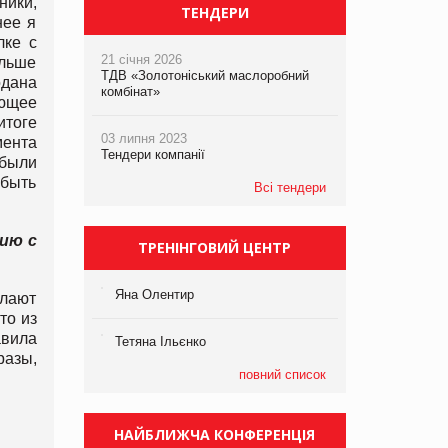
ники,
ТЕНДЕРИ
нее я
лке с
21 січня 2026
ольше
ТДВ «Золотоніський маслоробний
одана
комбінат»
ающее
итоге
03 липня 2023
мента
Тендери компанії
 были
 быть
Всі тендери
ию с
ТРЕНІНГОВИЙ ЦЕНТР
Яна Олентир
елают
то из
авила
Тетяна Ільєнко
разы,
повний список
НАЙБЛИЖЧА КОНФЕРЕНЦІЯ