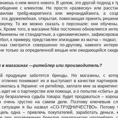
знаешь о нем много нового. В целом, это другой подход к т
 общение с клиентом. Не просто «развеску» или расста
вилам трейд-маркетинга или мерчандайзинга, а созд
 эта дружелюбная, открытая, помогающая принять решени
упку. То же можно сказать о персонале: они обучены
. Кроме того, в магазине Nike постоянно обновляется инте
Манекены не стандартные, а «динамические», зафиксиров
ол, к примеру, представлен эпизодами из матча – подкат, 
нах смотрится совершенно по-другому, намного интере
 не только за определенной вещью или ожидающейся скидк
 в магазинах —ритейлер или производитель?
 продукции заботятся бренды. Но магазины, с кото
 отлично понимают их и выступают в качестве партнеров
жилась в Украине: «я ритейлер, заплати мне за маркетинг»
ь идет не о партнерстве или помощи, а о попытке «сбить» д
у безразлична судьба товара: будет продаваться – хорош
то очень грустно на самом деле. Поэтому ключевым с
ой ситуации я бы назвал «СО-ТРУДНИЧЕСТВО». Потому 
ель одна – привлечь покупателей, заработать деньги, 
 я при продвижении брендов предпочитаю употреблять 