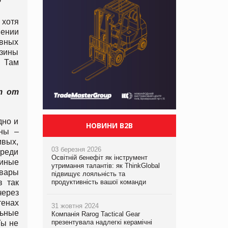
?
 хотя
шении
ивных
азины
. Там
т от
дно и
НОВИНИ B2B
аны –
ивых,
03 березня 2026
среди
Освітній бенефіт як інструмент
 иные
утримання талантів: як ThinkGlobal
овары
підвищує лояльність та
продуктивність вашої команди
в так
через
тенах
31 жовтня 2024
льные
Компанія Rarog Tactical Gear
презентувала надлегкі керамічні
Ты не