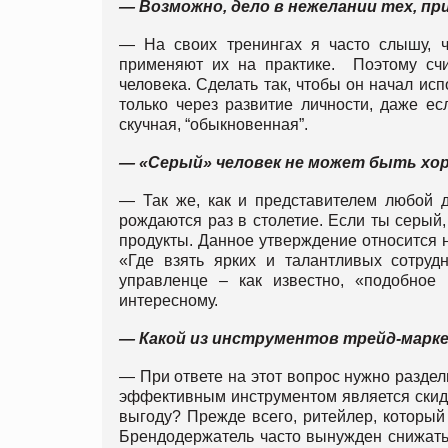
— Возможно, дело в нежелании тех, п
— На своих тренингах я часто слышу, 
применяют их на практике. Поэтому счит
человека. Сделать так, чтобы он начал ис
только через развитие личности, даже ес
скучная, “обыкновенная”.
— «Серый» человек не может быть х
— Так же, как и представителем любой д
рождаются раз в столетие. Если ты серый,
продукты. Данное утверждение относится н
«Где взять ярких и талантливых сотруд
управленце – как известно, «подобное
интересному.
— Какой из инструментов трейд-марк
— При ответе на этот вопрос нужно разде
эффективным инструментом является скидк
выгоду? Прежде всего, ритейлер, который
Брендодержатель часто вынужден снижать у