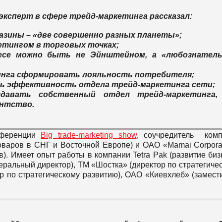
эксперт в сфере трейд-маркетинга рассказал:
газины – «две совершенно разных планеты»;
етингом в торговых точках;
несе можно быть не Эйнштейном, а «любознател
инга сформировать лояльность потребителя;
ть эффективность отдела трейд-маркетинга сети;
авать собственный отдел трейд-маркетинга,
ентство.
нференции
Big trade-marketing show
, соучредитель ком
оваров в СНГ и Восточной Европе) и ОАО «Mamai Corpora
). Имеет опыт работы в компании Tetra Pak (развитие биз
неральный директор), ТМ «Шостка» (директор по стратегиче
р по стратегическому развитию), ОАО «Киевхлеб» (замест