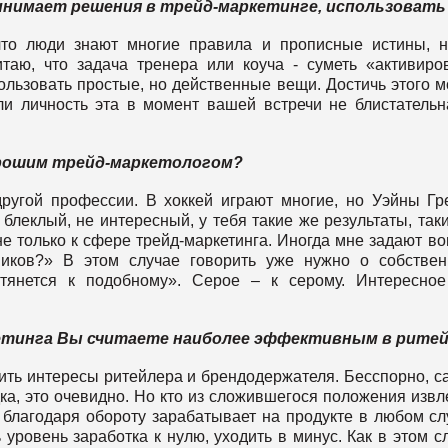
ринимает решения в трейд-маркетинге, использовать
что люди знают многие правила и прописные истины, 
аю, что задача тренера или коуча - суметь «активиро
пользовать простые, но действенные вещи. Достичь этого 
ли личность эта в момент вашей встречи не блистательн
орошим трейд-маркетологом?
ругой профессии. В хоккей играют многие, но Уэйны Гр
 блеклый, не интересный, у тебя такие же результаты, так
е только к сфере трейд-маркетинга. Иногда мне задают во
ников?» В этом случае говорить уже нужно о собствен
 тянется к подобному». Серое – к серому. Интересно
етинга Вы считаете наиболее эффективным в рите
лить интересы ритейлера и брендодержателя. Бесспорно, 
а, это очевидно. Но кто из сложившегося положения извл
 благодаря обороту зарабатывает на продукте в любом сл
ровень заработка к нулю, уходить в минус. Как в этом с