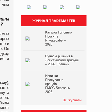
, чем
зины
ЖУРНАЛ TRADEMASTER
»?
Каталог Головних
самых
Проєктів
торых
PrivateLabel –
тно и
2026
е. Он
одход
Сучасні рішення в
ния и
Логістиці&Дистрибуції
– 2026. Травень
Новинки.
Просування
шему
),
брендів
чае с
FMCG.Березень
2026
ку, а
роев:
Всі журнали
 была
умеет