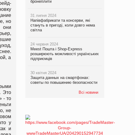
бронеплити
рейд-
новку
ание
31 липня 2024
Напівфабрикати та консерви, які
е, но
стануть в пригоді, коли довго нема
, они
світла
рьер,
авшие
24 червня 2024
уход,
Meest Пошта і Shop-Express
снее.
розширюють можливості українських
ой, а
підприємців
30 квітня 2024
Защита данных на смартфонах:
советы по повышению безопасности
рыми
. Это
Всі новини
 - то
еньги
о, не
ловом
что у
как и
слова