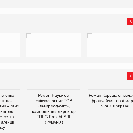
 Івченко —
Роман Наумчев,
Роман Корсак, співвла
ентно-
співзасновник ТОВ
франчайзингової мер
нії «Вайз
«ФейрЛоджикс»,
SPAR в Україні
тингової
комерційний директор
ето» та
FRLG Freight SRL
 агенції
(Румунія)
cy.