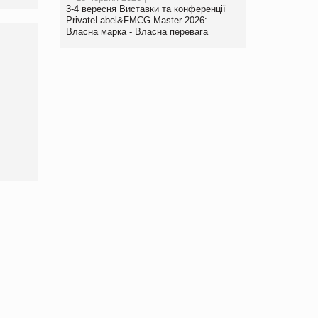
3-4 вересня Виставки та конференції
PrivateLabel&FMCG Master-2026:
Власна марка - Власна перевага
Брагина Людмила
Просування компанії на
порталі оптової та
роздрібної торгівлі
www.trademaster.ua.
правила. Особливості.