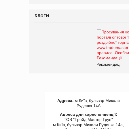
БЛОГИ
Брагина Людмила
Просування компанії на
порталі оптової та
роздрібної торгівлі
www.trademaster.ua.
правила. Особливості.
ії
Рекомендації
Адреса:
м.Київ, бульвар Миколи
Руденка 14А
Адреса для кореспонденції:
ТОВ "Tрейд Мастер Груп"
м.Київ, бульвар Миколи Руденка 14а,