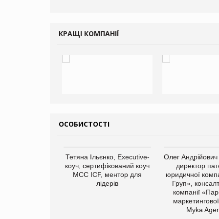
КРАЩІ КОМПАНІЇ
ОСОБИСТОСТІ
арас Ігорович,
Тетяна Ільєнко, Executive-
Олег Андрійович
иробництва ТОВ
коуч, сертифікований коуч
директор пат
Герчак"
МСС ICF, ментор для
юридичної компа
лідерів
Груп», консал
компанії «Пар
маркетингової
Myka Agen