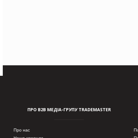
ПРО В2В МЕДІА-ГРУПУ TRADEMASTER
Про нас
П
Наша команда
П