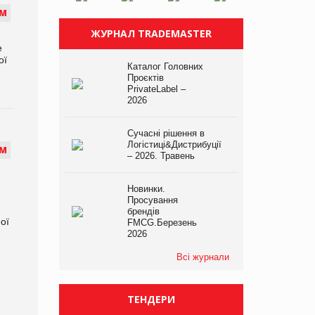
М
ЖУРНАЛ TRADEMASTER
е
ої
Каталог Головних
Проєктів
PrivateLabel –
2026
Сучасні рішення в
Логістиці&Дистрибуції
М
– 2026. Травень
Новинки.
Просування
брендів
ої
FMCG.Березень
2026
Всі журнали
ТЕНДЕРИ