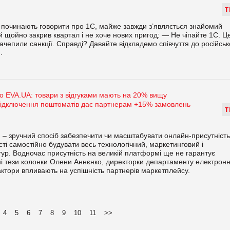
Т
і починають говорити про 1С, майже завжди з’являється знайомий
й щойно закрив квартал і не хоче нових пригод: — Не чіпайте 1С. Ц
зачепили санкції. Справді? Давайте відкладемо співчуття до російськ
.
 EVA.UA: товари з відгуками мають на 20% вищу
 підключення поштоматів дає партнерам +15% замовлень
Т
– зручний спосіб забезпечити чи масштабувати онлайн-присутність
сті самостійно будувати весь технологічний, маркетинговий і
тур. Водночас присутність на великій платформі ще не гарантує
вні тези колонки Олени Аннєнко, директорки департаменту електронн
актори впливають на успішність партнерів маркетплейсу.
4
5
6
7
8
9
10
11
>>