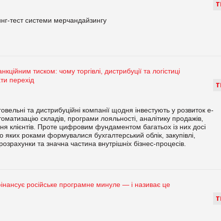
Т
нг-тест системи мерчандайзингу
анкційним тиском: чому торгівлі, дистрибуції та логістиці
ати перехід
Т
говельні та дистрибуційні компанії щодня інвестують у розвиток e-
оматизацію складів, програми лояльності, аналітику продажів,
ння клієнтів. Проте цифровим фундаментом багатьох із них досі
яких роками формувалися бухгалтерський облік, закупівлі,
озрахунки та значна частина внутрішніх бізнес-процесів.
фінансує російське програмне минуле — і називає це
м
Т