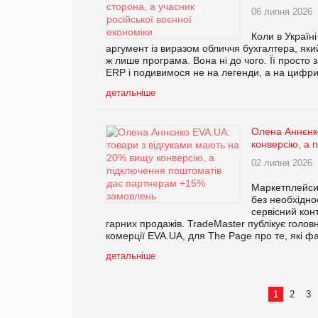
06 липня 2026
Коли в Україн
аргумент із виразом обличчя бухгалтера, яки
ж лише програма. Вона ні до чого. Її просто 
ERP і подивимося не на легенди, а на цифри
детальніше
Олена Аннєнко
конверсію, а
02 липня 2026
Маркетплейси 
без необхідно
сервісний кон
гарних продажів. TradeMaster публікує голо
комерції EVA.UA, для The Page про те, які ф
детальніше
1
2
3