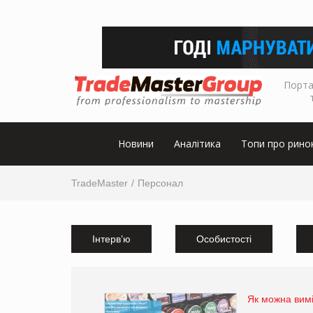
Порта
Новини
Аналітика
Топи про рино
TradeMaster
Персонал
Інтерв’ю
Особистості
Як можна вимі