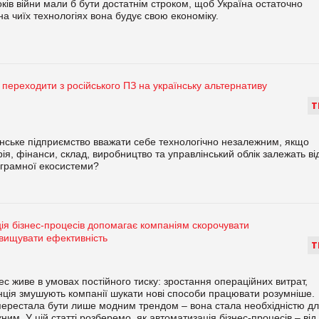
ків війни мали б бути достатнім строком, щоб Україна остаточно
на чиїх технологіях вона будує свою економіку.
переходити з російського ПЗ на українську альтернативу
Т
нське підприємство вважати себе технологічно незалежним, якщо
рія, фінанси, склад, виробництво та управлінський облік залежать ві
ограмної екосистеми?
ія бізнес-процесів допомагає компаніям скорочувати
двищувати ефективність
Т
ес живе в умовах постійного тиску: зростання операційних витрат,
енція змушують компанії шукати нові способи працювати розумніше.
ерестала бути лише модним трендом – вона стала необхідністю д
им. У цій статті розберемо, як автоматизація бізнес-процесів – від