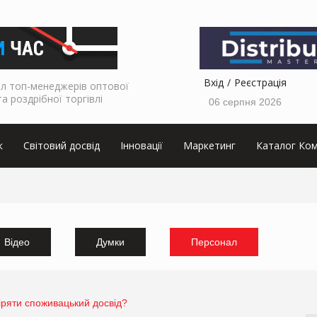
Вхід
Реєстрація
л топ-менеджерів оптової
та роздрібної торгівлі
06 серпня 2026
к
Світовий досвід
Інновації
Маркетинг
Каталог Ком
Відео
Думки
Персонал
ряти споживацький досвід?