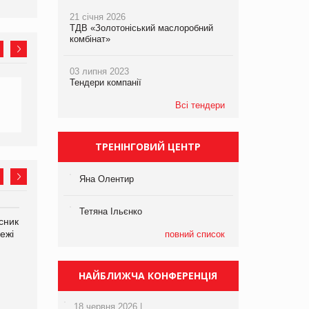
21 січня 2026
ТДВ «Золотоніський маслоробний
комбінат»
03 липня 2023
Тендери компанії
Всі тендери
ТРЕНІНГОВИЙ ЦЕНТР
Яна Олентир
Тетяна Ільєнко
сник
Олексій Логачов-Михайлов
Яна Сараніна, директор
ежі
Файно маркет Директор
компанії «УкраМарин»
повний список
департаменту з
виробництва
НАЙБЛИЖЧА КОНФЕРЕНЦІЯ
18 червня 2026 |