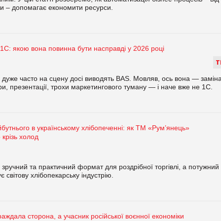
ри – допомагає економити ресурси.
1С: якою вона повинна бути насправді у 2026 році
Т
, дуже часто на сцену досі виводять BAS. Мовляв, ось вона — заміна
ри, презентації, трохи маркетингового туману — і наче вже не 1С.
йбутнього в українському хлібопеченні: як ТМ «Рум’янець»
 крізь холод
зручний та практичний формат для роздрібної торгівлі, а потужний
 світову хлібопекарську індустрію.
аждала сторона, а учасник російської воєнної економіки