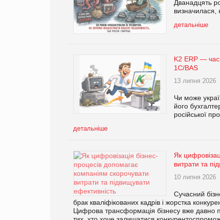
Дванадцять ро
визначилася, 
детальніше
K2 ERP — час 
1С/BAS
13 липня 2026
Чи може украї
його бухгалте
російської пр
детальніше
Як цифровізац
витрати та пі
10 липня 2026
Сучасний бізн
брак кваліфікованих кадрів і жорстка конкур
Цифрова трансформація бізнесу вже давно п
тих, хто хоче залишатися конкурентоспроможн