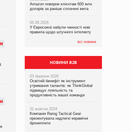
Amazon поверне клієнтам 600 млн
правила щодо штучного інтелекту
доларів за раніше сплачені мита
05.08.2026
05.08.2026
Смачне поповнення дитячого меню:
05.08.2026
Рекламна платформа вимагає від
у VARUS з’явилися новинки від ТМ
У Євросоюзі набули чинності нові
Google компенсацію за втрату 6,9
ТОКЕРИ
правила щодо штучного інтелекту
трлн рекламних показів
05.08.2026
всі новини
М
Сергій Лісунов про заморожені
хлібобулочні вироби на
PrivateLabel&FMCG Master 2026
НОВИНИ B2B
д
03 березня 2026
Освітній бенефіт як інструмент
утримання талантів: як ThinkGlobal
підвищує лояльність та
продуктивність вашої команди
М
31 жовтня 2024
Компанія Rarog Tactical Gear
презентувала надлегкі керамічні
бронеплити
ля