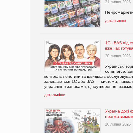
21 липня 2026
Нейромаркети
детальніше
1С і BAS під с
вже час готув
20 липня 2026
Українські тор
commerce, авт
контроль логістики та швидкість обслуговува
залишаються 1С або BAS — системи, навколо 
управління запасами, ціноутворення, взаємор
детальніше
Україна досі 
прагматизмо
16 липня 2026