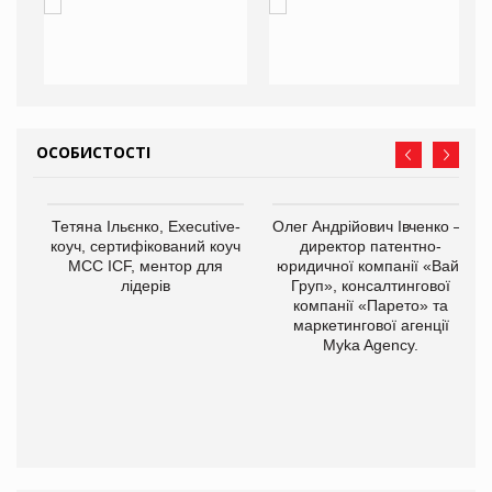
ОСОБИСТОСТІ
,
Тетяна Ільєнко, Executive-
Олег Андрійович Івченко —
ОВ
коуч, сертифікований коуч
директор патентно-
МСС ICF, ментор для
юридичної компанії «Вайз
лідерів
Груп», консалтингової
компанії «Парето» та
маркетингової агенції
Myka Agency.