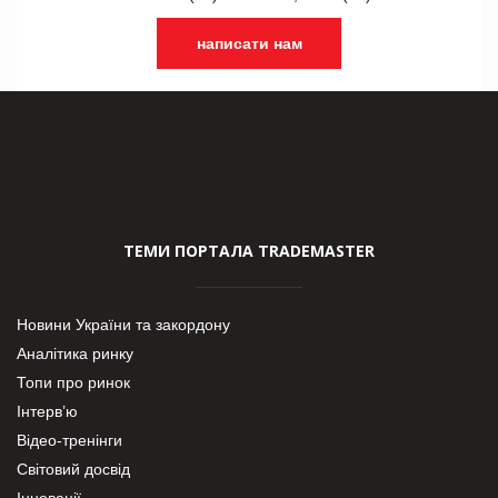
написати нам
ТЕМИ ПОРТАЛА TRADEMASTER
Новини України та закордону
Аналітика ринку
Топи про ринок
Інтерв’ю
Відео-тренінги
Світовий досвід
Інновації