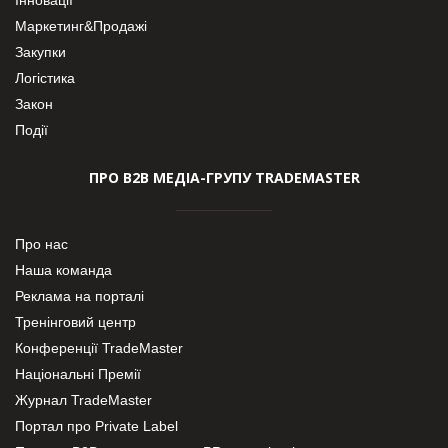
Маркетинг&Продажі
Закупки
Логістика
Закон
Події
ПРО В2В МЕДІА-ГРУПУ TRADEMASTER
Про нас
Наша команда
Реклама на порталі
Тренінговий центр
Конференції TradeMaster
Національні Премії
Журнал TradeMaster
Портал про Private Label