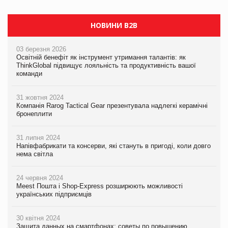
НОВИНИ B2B
03 березня 2026
Освітній бенефіт як інструмент утримання талантів: як
ThinkGlobal підвищує лояльність та продуктивність вашої
команди
31 жовтня 2024
Компанія Rarog Tactical Gear презентувала надлегкі керамічні
бронеплити
31 липня 2024
Напівфабрикати та консерви, які стануть в пригоді, коли довго
нема світла
24 червня 2024
Meest Пошта і Shop-Express розширюють можливості
українських підприємців
30 квітня 2024
Защита данных на смартфонах: советы по повышению