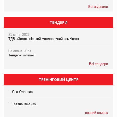
Всі журнали
ТЕНДЕРИ
21 січня 2026
ТДВ «Золотоніський маслоробний комбінат»
03 липня 2023
Тендери компанії
Всі тендери
ТРЕНІНГОВИЙ ЦЕНТР
Яна Олентир
Тетяна Ільєнко
повний список