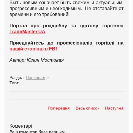
Быть новым означает быть свежим и актуальным,
прогрессивным и необходимым. Не отставайте от
времени и его требований!
Портал про роздрібну та гуртову торгівлю
TradeMaster.UA
Приєднуйтесь до професіоналів торгівлі на
нашій сторінці в FB!
Автор: Юлия Мостовая
Раздел:
Персонал
>
Теги:
Попередня
Весь список
Наступна
Коментарі
Ваш коментар буде першим.