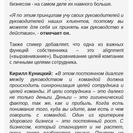
бизнесом - на самом деле их намного больше.
«Я по этим принципам учу своих руководителей и
руководителей наших клиентов, поэтому вы
можете для себя их принять как руководство к
действию»,
-
отмечает он.
Также спикер добавляет, что одна из важных
функций собственника – это alignment
(«выравнивание»). Выравнивание целей компании
с личными целями сотрудника.
Кирилл Куницкий:
«
В этом постоянном диалоге
между руководством и командой должна
происходить синхронизация целей сотрудника и
целей команды. И цели сотрудника – это далеко
не только деньги. Деньги – это гигиенический
фактор, так же, как и прибыль. Когда есть
понимание того, куда вы идите, вам есть о чем
говорить с командой. Один из критериев
здорового бизнеса – это постоянный рост. С
бизнесом, который стагнирует и не растет,
очень скоро разберется кризис. Притом не