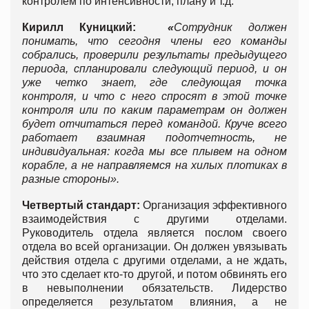
контролем по интенсивности, плану и т.д.
Кирилл Куницкий:
«
Сотрудник должен
понимать, что сегодня члены его команды
собрались, проверили результаты предыдущего
периода, спланировали следующий период, и он
уже четко знает, где следующая точка
контроля, и что с него спросят в этой точке
контроля или по каким параметрам он должен
будет отчитаться перед командой. Круче всего
работает взаимная подотчетность, не
индивидуальная: когда мы все плывем на одном
корабле, а не направляемся на хилых плотиках в
разные стороны».
Четвертый стандарт:
Организация эффективного
взаимодействия с другими отделами.
Руководитель отдела является послом своего
отдела во всей организации. Он должен увязывать
действия отдела с другими отделами, а не ждать,
что это сделает кто-то другой, и потом обвинять его
в невыполнении обязательств. Лидерство
определяется результатом влияния, а не