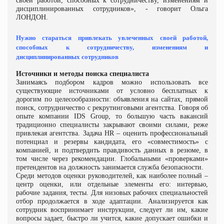
своей работой, способных к сотрудничеству, изменениям и
дисциплинированных сотрудников», - говорит Ольга
ЛОНДОН.
Нужно стараться привлекать увлеченных своей работой,
способных к сотрудничеству, изменениям и
дисциплинированных сотрудников
Источники и методы поиска специалиста
Занимаясь подбором кадров можно использовать все
существующие источниками от условно бесплатных к
дорогим по целесообразности: объявления на сайтах, прямой
поиск, сотрудничество с рекрутинговыми агентства. Говоря об
опыте компании
IDS Group
, то большую часть вакансий
традиционно специалисты закрывают своими силами, реже
привлекая агентства. Задача
HR
– оценить профессиональный
потенциал и резервы кандидата, его «совместимость» с
компанией, и подтвердить правдивость данных в резюме, в
том числе через рекомендации. Глобальными «проверками»
претендентов на должность занимается служба безопасности.
Среди методов оценки руководителей, как наиболее полный –
центр оценки, или отдельные элементы его: интервью,
рабочие задания, тесты. Для низовых рабочих специальностей
отбор продолжается в ходе адаптации. Анализируется как
сотрудник воспринимает инструкции, следует ли им, какие
вопросы задает, быстро ли учится, какие допускает ошибки и