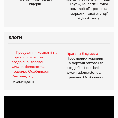
лідерів
Груп», консалтингової
компанії «Парето» та
маркетингової агенції
Myka Agency.
БЛОГИ
Брагина Людмила
ї
Просування компанії
а
на порталі оптової та
роздрібної торгівлі
www.trademaster.ua.
і.
правила. Особливості.
Рекомендації
Ре