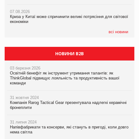
07.08.2026
EVA.UA запустила кампанію «Хто б знав» про асортимент,
07.08.2026
07.08.2026
якого покупці не очікують побачити на платформі
Криза у Китаї може спричинити великі потрясіння для світової
Kraft Heinz скоротила збиток у першому півріччі
економіки
06.08.2026
Смачна новинка для хвостатих: у VARUS з’явилися паучі
всі новини
Varto Paw expert від власної ТМ Varto!
НОВИНИ B2B
03 березня 2026
Освітній бенефіт як інструмент утримання талантів: як
ThinkGlobal підвищує лояльність та продуктивність вашої
команди
31 жовтня 2024
Компанія Rarog Tactical Gear презентувала надлегкі керамічні
бронеплити
31 липня 2024
Напівфабрикати та консерви, які стануть в пригоді, коли довго
нема світла