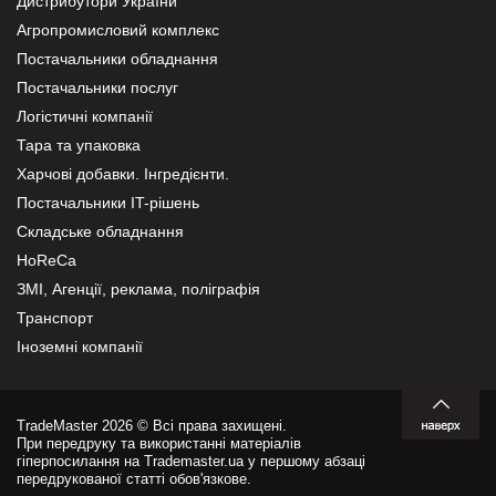
Дистрибутори України
Агропромисловий комплекс
Постачальники обладнання
Постачальники послуг
Логістичні компанії
Тара та упаковка
Харчові добавки. Інгредієнти.
Постачальники IT-рішень
Складське обладнання
HoReCa
ЗМІ, Агенції, реклама, поліграфія
Транспорт
Іноземні компанії
TradeMaster 2026 © Всі права захищені.
При передруку та використанні матеріалів
гіперпосилання на Trademaster.ua у першому абзаці
передрукованої статті обов'язкове.