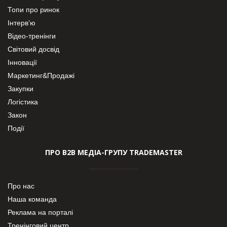
Топи про ринок
Інтерв’ю
Відео-тренінги
Світовий досвід
Інновації
Маркетинг&Продажі
Закупки
Логістика
Закон
Події
ПРО В2В МЕДІА-ГРУПУ TRADEMASTER
Про нас
Наша команда
Реклама на порталі
Тренінговий центр