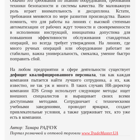
Обычно это требования по знанию оборудования, требования
техники безопасности и системы качества. Не маловажную
роль играет внимательность и дисциплина. Кстати,
требования меняются по мере развития производства. Важно
помнить, что для работы на линиях с высокой степенью
автоматизации от рабочих ждут точности и своевременности
в исполнении инструкций, инициатива допустима для
повышения эффективности обслуживания стандартных
операций, но всегда требует утверждения. На линиях, где
много ручных операций или оборудование работает не
стабильно, важна универсальность, смекалка, умение быстро
поправить сбой.
На любом предприятии и сфере деятельности существует
дефицит квалифицированного персонала
, так как каждая
компания пытается найти лучшего сотрудника, а их, как
известно, не так уж и много. В таких случаях
HR-директор
компании IDS Group
использует следующие методы: ищет
внешних специалистов и выращивает своих всеми
доступными методами. Сотрудничает с техническими
учебными заведениями, проводит ярмарки, создает
привлекательные условия, а также удерживает тех, кто уже
есть
в компании.
Автор: Тамара РАДЧУК
Портал розничной и оптовой торговли
www.TradeMaster.UA