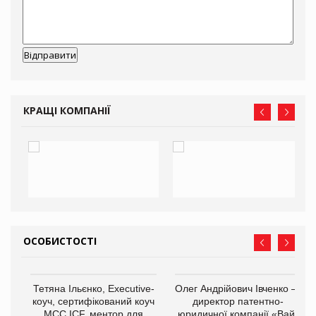
КРАЩІ КОМПАНІЇ
ОСОБИСТОСТІ
,
Тетяна Ільєнко, Executive-
Олег Андрійович Івченко —
ОВ
коуч, сертифікований коуч
директор патентно-
МСС ICF, ментор для
юридичної компанії «Вайз