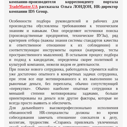
компании-производителя корреспонденту портала
TradeMaster
.
UA
рассказала
Ольга ЛОНДОН, HR-директор
компании IDS Group.
Особенности подбора руководителей и рабочих для
производства обусловлены требованиями к техническим
знаниям и навыкам. Они определяют источники поиска
(производственные предприятия, технические ВУЗы), ряд
критериев отбора (важны знания системы стандартов качества
и ответственное отношение к их соблюдению) и
соответствующие инструменты оценки (например, тесты
пространственного мышления). В остальном процесс подбора
и подход к кандидатам, определены скорее политикой и
культурой компании, нежели видом ее деятельности.
При поиске нового сотрудника, работодатель стремится найти
уже достаточно опытного в конкретных задачах сотрудника,
при этом все еще мотивированного к их выполнению за
рыночные деньги, без переплаты, обычно сопутствующей
«перекупке». Обычно наиболее опытные сотрудники в
меньшей степени мотивированы задачами, больше
ориентированы на деньги или другие факторы, которые не
всегда просто выявить и обеспечить.
Для дальнейшего высокопрофессионально исполнения
обязанностей HR-специалисты
должны во время
собеседования замечать
отношение соискателя к делу,
коллегам, трудностям. «Стараюсь привлекать увлеченных