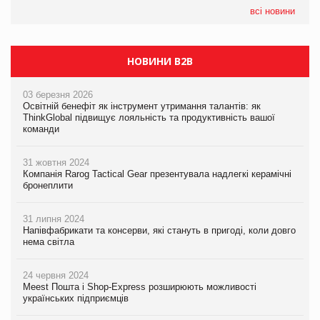
Сергій Лісунов про заморожені хлібобулочні вироби на
всі новини
PrivateLabel&FMCG Master 2026
НОВИНИ B2B
03 березня 2026
Освітній бенефіт як інструмент утримання талантів: як
ThinkGlobal підвищує лояльність та продуктивність вашої
команди
31 жовтня 2024
Компанія Rarog Tactical Gear презентувала надлегкі керамічні
бронеплити
31 липня 2024
Напівфабрикати та консерви, які стануть в пригоді, коли довго
нема світла
24 червня 2024
Meest Пошта і Shop-Express розширюють можливості
українських підприємців