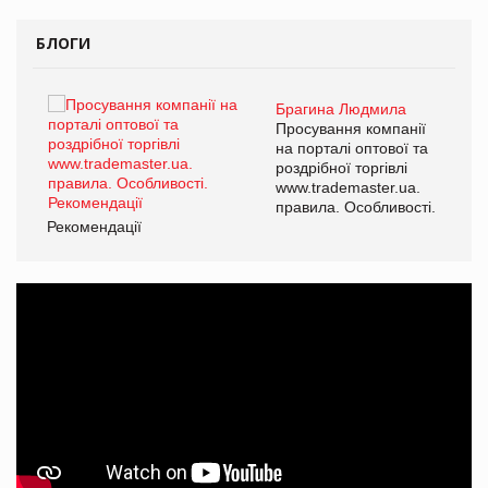
БЛОГИ
Брагина Людмила
ї
Просування компанії
а
на порталі оптової та
роздрібної торгівлі
www.trademaster.ua.
і.
правила. Особливості.
Рекомендації
Ре