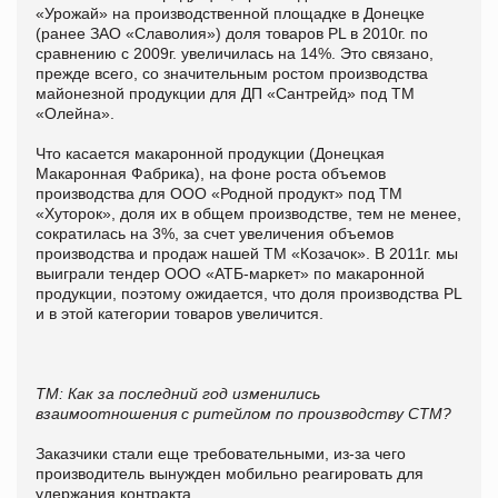
«Урожай» на производственной площадке в Донецке
(ранее ЗАО «Славолия») доля товаров PL в 2010г. по
сравнению с 2009г. увеличилась на 14%. Это связано,
прежде всего, со значительным ростом производства
майонезной продукции для ДП «Сантрейд» под ТМ
«Олейна».
Что касается макаронной продукции (Донецкая
Макаронная Фабрика), на фоне роста объемов
производства для ООО «Родной продукт» под ТМ
«Хуторок», доля их в общем производстве, тем не менее,
сократилась на 3%, за счет увеличения объемов
производства и продаж нашей ТМ «Козачок». В 2011г. мы
выиграли тендер ООО «АТБ-маркет» по макаронной
продукции, поэтому ожидается, что доля производства PL
и в этой категории товаров увеличится.
ТМ:
Как за последний год изменились
взаимоотношения с ритейлом по производству СТМ?
Заказчики стали еще требовательными, из-за чего
производитель вынужден мобильно реагировать для
удержания контракта.