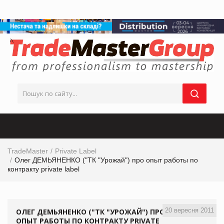
TradeMaster
Private Label
Олег ДЕМЬЯНЕНКО ("ТК "Урожай") про опыт работы по
контракту private label
20 вересня 2011
ОЛЕГ ДЕМЬЯНЕНКО ("ТК "УРОЖАЙ") ПРО
ОПЫТ РАБОТЫ ПО КОНТРАКТУ PRIVATE