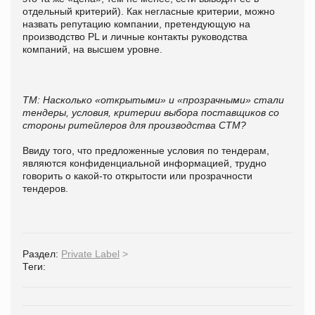
отдельный критерий). Как негласные критерии, можно
назвать репутацию компании, претендующую на
производство PL и личные контакты руководства
компаний, на высшем уровне.
ТМ:
Насколько «открытыми» и «прозрачными» стали
тендеры, условия, критерии выбора поставщиков со
стороны ритейлеров для производства СТМ?
Ввиду того, что предложенные условия по тендерам,
являются конфиденциальной информацией, трудно
говорить о какой-то открытости или прозрачности
тендеров.
Раздел:
Private Label
>
Теги: