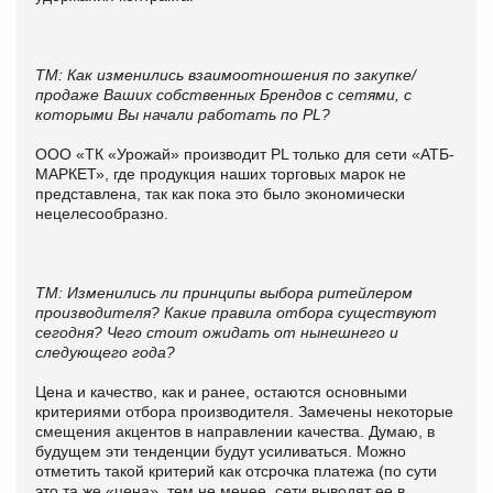
ТМ:
Как изменились взаимоотношения по закупке/
продаже Ваших собственных Брендов с сетями, с
которыми Вы начали работать по
PL
?
ООО «ТК «Урожай» производит PL только для сети «АТБ-
МАРКЕТ», где продукция наших торговых марок не
представлена, так как пока это было экономически
нецелесообразно.
ТМ:
Изменились ли принципы выбора ритейлером
производителя? Какие правила отбора существуют
сегодня? Чего стоит ожидать от нынешнего и
следующего года?
Цена и качество, как и ранее, остаются основными
критериями отбора производителя. Замечены некоторые
смещения акцентов в направлении качества. Думаю, в
будущем эти тенденции будут усиливаться. Можно
отметить такой критерий как отсрочка платежа (по сути
это та же «цена», тем не менее, сети выводят ее в