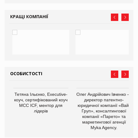
КРАЩІ КОМПАНІЇ
ОСОБИСТОСТІ
,
Тетяна Ільєнко, Executive-
Олег Андрійович Івченко —
ОВ
коуч, сертифікований коуч
директор патентно-
МСС ICF, ментор для
юридичної компанії «Вайз
лідерів
Груп», консалтингової
компанії «Парето» та
маркетингової агенції
Myka Agency.