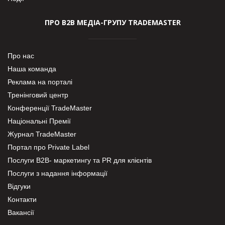
ПРО В2В МЕДІА-ГРУПУ TRADEMASTER
Про нас
Наша команда
Реклама на порталі
Тренінговий центр
Конференції TradeMaster
Національні Премії
Журнал TradeMaster
Портал про Private Label
Послуги В2В- маркетингу та PR для клієнтів
Послуги з надання інформації
Відгуки
Контакти
Вакансії