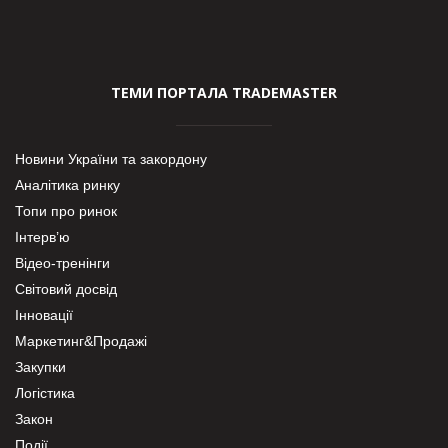
ТЕМИ ПОРТАЛА TRADEMASTER
Новини України та закордону
Аналітика ринку
Топи про ринок
Інтерв’ю
Відео-тренінги
Світовий досвід
Інновації
Маркетинг&Продажі
Закупки
Логістика
Закон
Події