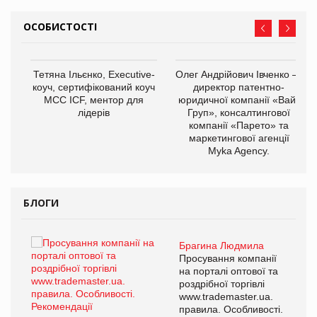
ОСОБИСТОСТІ
,
Тетяна Ільєнко, Executive-
Олег Андрійович Івченко —
ОВ
коуч, сертифікований коуч
директор патентно-
МСС ICF, ментор для
юридичної компанії «Вайз
лідерів
Груп», консалтингової
компанії «Парето» та
маркетингової агенції
Myka Agency.
БЛОГИ
Брагина Людмила
ї
Просування компанії
а
на порталі оптової та
роздрібної торгівлі
www.trademaster.ua.
і.
правила. Особливості.