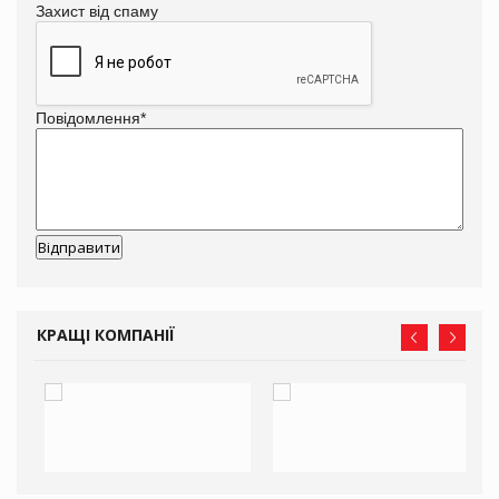
Захист від спаму
Повідомлення
*
КРАЩІ КОМПАНІЇ