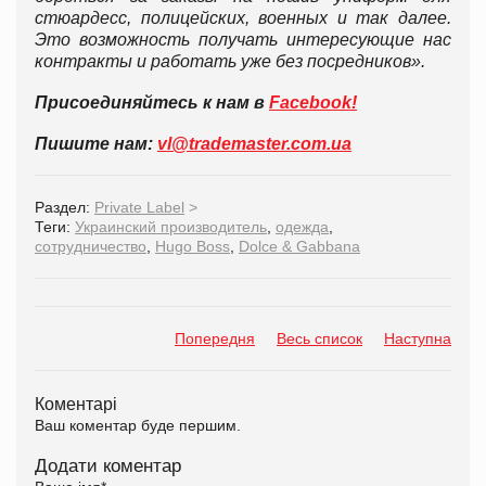
стюардесс, полицейских, военных и так далее.
Это возможность получать интересующие нас
контракты и работать уже без посредников».
Присоединяйтесь к нам в
Facebook!
Пишите нам:
vl@trademaster.com.ua
Раздел:
Private Label
>
Теги:
Украинский производитель
,
одежда
,
сотрудничество
,
Hugo Boss
,
Dolce & Gabbana
Попередня
Весь список
Наступна
Коментарі
Ваш коментар буде першим.
Додати коментар