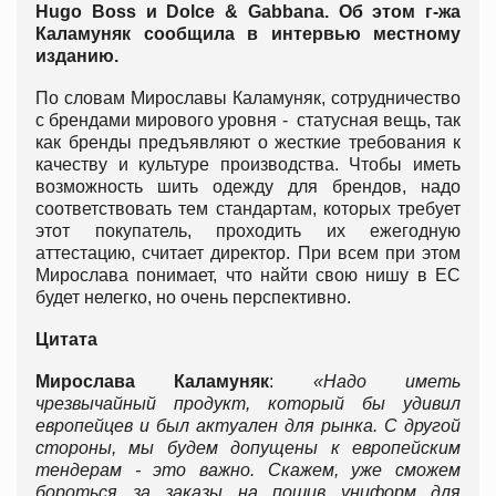
Hugo Boss и Dolce & Gabbana. Об этом г-жа
Каламуняк сообщила в интервью местному
изданию.
По словам Мирославы Каламуняк, сотрудничество
с брендами мирового уровня - статусная вещь, так
как бренды предъявляют о жесткие требования к
качеству и культуре производства. Чтобы иметь
возможность шить одежду для брендов, надо
соответствовать тем стандартам, которых требует
этот покупатель, проходить их ежегодную
аттестацию, считает директор. При всем при этом
Мирослава понимает, что найти свою нишу в ЕС
будет нелегко, но очень перспективно.
Цитата
Мирослава Каламуняк
:
«Надо иметь
чрезвычайный продукт, который бы удивил
европейцев и был актуален для рынка. С другой
стороны, мы будем допущены к европейским
тендерам - это важно. Скажем, уже сможем
бороться за заказы на пошив униформ для