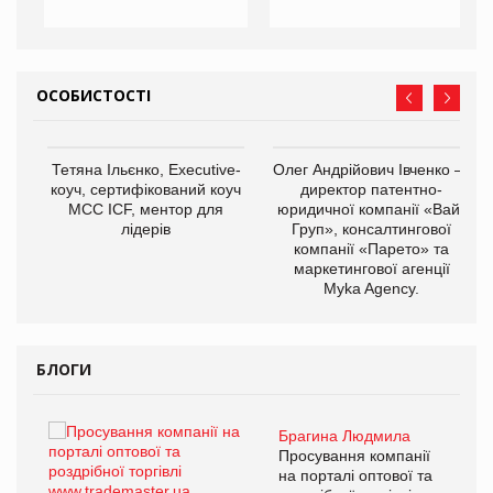
ОСОБИСТОСТІ
,
Тетяна Ільєнко, Executive-
Олег Андрійович Івченко —
ОВ
коуч, сертифікований коуч
директор патентно-
МСС ICF, ментор для
юридичної компанії «Вайз
лідерів
Груп», консалтингової
компанії «Парето» та
маркетингової агенції
Myka Agency.
БЛОГИ
Брагина Людмила
ї
Просування компанії
а
на порталі оптової та