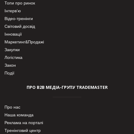
Топи про ринок
Інтерв’ю
Відео-тренінги
Світовий досвід
Інновації
Маркетинг&Продажі
Закупки
Логістика
Закон
Події
ПРО В2В МЕДІА-ГРУПУ TRADEMASTER
Про нас
Наша команда
Реклама на порталі
Тренінговий центр