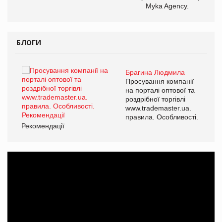
Myka Agency.
БЛОГИ
Брагина Людмила
ї
Просування компанії
а
на порталі оптової та
роздрібної торгівлі
www.trademaster.ua.
і.
правила. Особливості.
Рекомендації
Ре