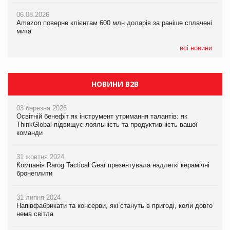
06.08.2026
05.08.2026
Amazon поверне клієнтам 600 млн доларів за раніше сплачені
05.08.2026
У Євросоюзі набули чинності нові правила щодо штучного
мита
Сергій Лісунов про заморожені хлібобулочні вироби на
інтелекту
PrivateLabel&FMCG Master 2026
всі новини
НОВИНИ B2B
03 березня 2026
Освітній бенефіт як інструмент утримання талантів: як
ThinkGlobal підвищує лояльність та продуктивність вашої
команди
31 жовтня 2024
Компанія Rarog Tactical Gear презентувала надлегкі керамічні
бронеплити
31 липня 2024
Напівфабрикати та консерви, які стануть в пригоді, коли довго
нема світла