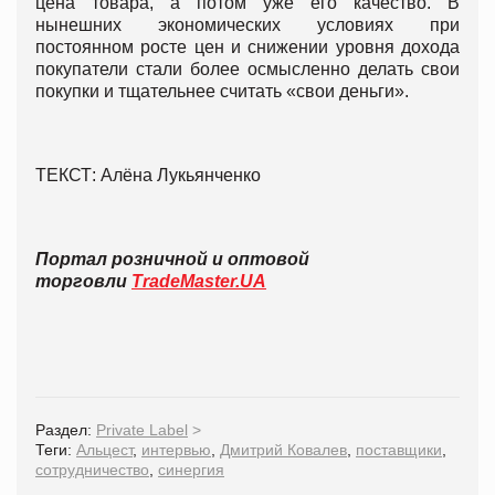
цена товара, а потом уже его качество. В
нынешних экономических условиях при
постоянном росте цен и снижении уровня дохода
покупатели стали более осмысленно делать свои
покупки и тщательнее считать «свои деньги».
ТЕКСТ: Алёна Лукьянченко
Портал розничной и оптовой
торговли
TradeMaster.UA
Раздел:
Private Label
>
Теги:
Альцест
,
интервью
,
Дмитрий Ковалев
,
поставщики
,
сотрудничество
,
синергия