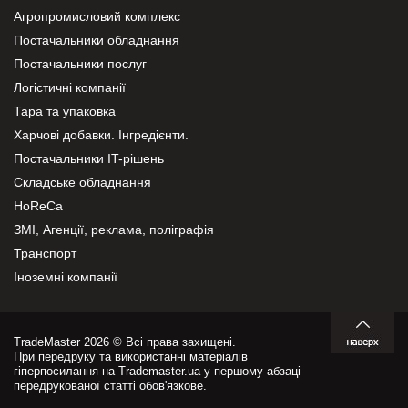
Агропромисловий комплекс
Постачальники обладнання
Постачальники послуг
Логістичні компанії
Тара та упаковка
Харчові добавки. Інгредієнти.
Постачальники IT-рішень
Складське обладнання
HoReCa
ЗМІ, Агенції, реклама, поліграфія
Транспорт
Іноземні компанії
TradeMaster 2026 © Всі права захищені.
При передруку та використанні матеріалів
гіперпосилання на Trademaster.ua у першому абзаці
передрукованої статті обов'язкове.