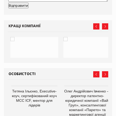
КРАЩІ КОМПАНІЇ
ОСОБИСТОСТІ
,
Тетяна Ільєнко, Executive-
Олег Андрійович Івченко —
ОВ
коуч, сертифікований коуч
директор патентно-
МСС ICF, ментор для
юридичної компанії «Вайз
лідерів
Груп», консалтингової
компанії «Парето» та
маркетингової агенції