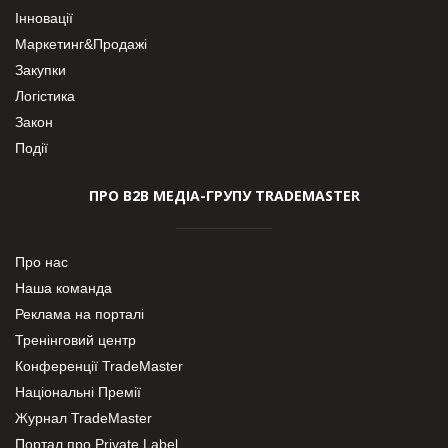
Інновації
Маркетинг&Продажі
Закупки
Логістика
Закон
Події
ПРО В2В МЕДІА-ГРУПУ TRADEMASTER
Про нас
Наша команда
Реклама на порталі
Тренінговий центр
Конференції TradeMaster
Національні Премії
Журнал TradeMaster
Портал про Private Label