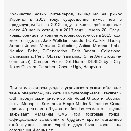
Количество новых ритейлеров, вышедших на рынок
Украины в 2013 году, существенно ниже, чем в
предыдущем.Так, в 2012 году в Киеве дебютировали
около 40 новых сетей, а в 2013 году – около 20. Среди
новых брендов, открытие которых состоялось в 2013 году,
можно выделить Jack Wolfskin, Keddo, LC Waikiki, Hadley,
Armani Jeans, Versace Collection, Antica Murrina, Fabs,
Nautica, Bebe, Z-Generation, Petit Bateau, Collezione,
Camicissima, Penti, Glossip, Yamamay, SmartGuy Group (e-
commerce), Camper, Pedro Del Hierro, DESEO by InCity,
Texas Chicken, Cinnabon, Coyote Ugly, Happylon.
При этом о скором уходе с украинского рынка объявили
такие операторы, как сети DIY-супермаркетов Praktiker и
OBI, продуктовый ритейлер X5 Retail Group и обувная
сеть «Монарх». Компания Empik Media & Fashion Group
приняла решение об уходе из fashion-сегмента – группа
закрывает магазины OVS (три торговые точки).
Официальных заявлений о будущем других магазинов
этой группы – пяти Esprit и двух River Island – на
сегодняшний день нет.