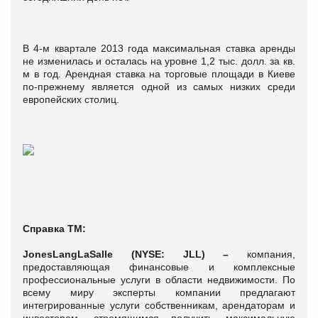
В 4-м квартале 2013 года максимальная ставка аренды
не изменилась и осталась на уровне 1,2 тыс. долл. за кв.
м в год. Арендная ставка на торговые площади в Киеве
по-прежнему является одной из самых низких среди
европейских столиц.
Справка ТМ:
Jones
Lang
LaSalle
(
NYSE
:
JLL
) –
компания,
предоставляющая финансовые и комплексные
профессиональные услуги в области недвижимости. По
всему миру эксперты компании предлагают
интегрированные услуги собственникам, арендаторам и
инвесторам, стремящимся получить максимальную