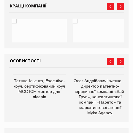
КРАЩІ КОМПАНІЇ
ОСОБИСТОСТІ
,
Тетяна Ільєнко, Executive-
Олег Андрійович Івченко —
ОВ
коуч, сертифікований коуч
директор патентно-
МСС ICF, ментор для
юридичної компанії «Вайз
лідерів
Груп», консалтингової
компанії «Парето» та
маркетингової агенції
Myka Agency.