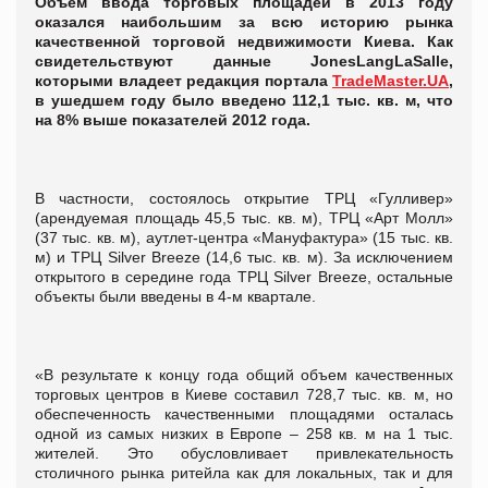
Объем ввода торговых площадей в 2013 году
оказался наибольшим за всю историю рынка
качественной торговой недвижимости Киева. Как
свидетельствуют данные
Jones
Lang
LaSalle
,
которыми владеет редакция портала
TradeMaster.UA
,
в ушедшем году было введено 112,1 тыс. кв. м, что
на 8% выше показателей 2012 года.
В частности, состоялось открытие ТРЦ «Гулливер»
(арендуемая площадь 45,5 тыс. кв. м), ТРЦ «Арт Молл»
(37 тыс. кв. м), аутлет-центра «Мануфактура» (15 тыс. кв.
м) и ТРЦ Silver Breeze (14,6 тыс. кв. м). За исключением
открытого в середине года ТРЦ Silver Breeze, остальные
объекты были введены в 4-м квартале.
«В результате к концу года общий объем качественных
торговых центров в Киеве составил 728,7 тыс. кв. м, но
обеспеченность качественными площадями осталась
одной из самых низких в Европе – 258 кв. м на 1 тыс.
жителей. Это обусловливает привлекательность
столичного рынка ритейла как для локальных, так и для