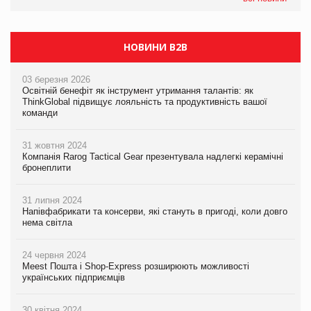
НОВИНИ B2B
03 березня 2026
Освітній бенефіт як інструмент утримання талантів: як
ThinkGlobal підвищує лояльність та продуктивність вашої
команди
31 жовтня 2024
Компанія Rarog Tactical Gear презентувала надлегкі керамічні
бронеплити
31 липня 2024
Напівфабрикати та консерви, які стануть в пригоді, коли довго
нема світла
24 червня 2024
Meest Пошта і Shop-Express розширюють можливості
українських підприємців
30 квітня 2024