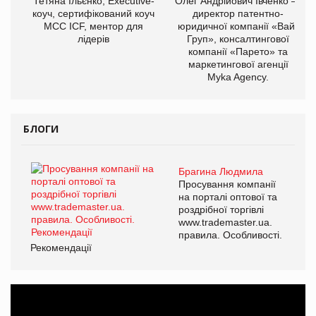
Тетяна Ільєнко, Executive-
Олег Андрійович Івченко —
коуч, сертифікований коуч
директор патентно-
МСС ICF, ментор для
юридичної компанії «Вайз
лідерів
Груп», консалтингової
компанії «Парето» та
маркетингової агенції
Myka Agency.
БЛОГИ
Брагина Людмила
Просування компанії
на порталі оптової та
роздрібної торгівлі
www.trademaster.ua.
правила. Особливості.
Рекомендації