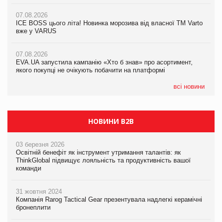
07.08.2026
07.08.2026
Продажі Hugo Boss впали на 9%
ICE BOSS цього літа! Новинка морозива від власної ТМ Varto
06.08.2026
вже у VARUS
Смачна новинка для хвостатих: у VARUS з’явилися паучі
07.08.2026
Varto Paw expert від власної ТМ Varto!
Франція заборонила рекламні дзвінки без згоди клієнтів
07.08.2026
EVA.UA запустила кампанію «Хто б знав» про асортимент,
05.08.2026
якого покупці не очікують побачити на платформі
Мережа супермаркетів VARUS купує мережу магазинів
формату convenience store КОЛО: об’єднана компанія
налічуватиме 374 магазини
всі новини
НОВИНИ B2B
03 березня 2026
Освітній бенефіт як інструмент утримання талантів: як
ThinkGlobal підвищує лояльність та продуктивність вашої
команди
31 жовтня 2024
Компанія Rarog Tactical Gear презентувала надлегкі керамічні
бронеплити