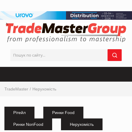
TradeMaster
Нерухомість
Рітейл
Ринки Food
Ринки NonFood
Нерухомість