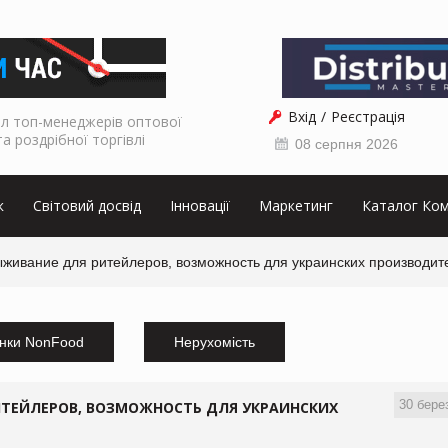
Вхід
Реєстрація
л топ-менеджерів оптової
та роздрібної торгівлі
08 серпня 2026
к
Світовий досвід
Інновації
Маркетинг
Каталог Ком
живание для ритейлеров, возможность для украинских производит
нки NonFood
Нерухомість
30 бере
ТЕЙЛЕРОВ, ВОЗМОЖНОСТЬ ДЛЯ УКРАИНСКИХ