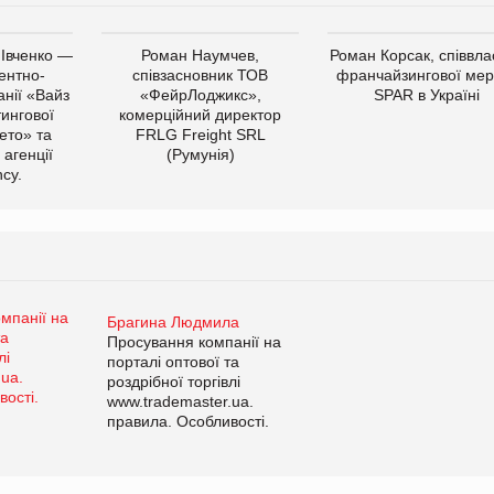
 Івченко —
Роман Наумчев,
Роман Корсак, співвла
ентно-
співзасновник ТОВ
франчайзингової мер
нії «Вайз
«ФейрЛоджикс»,
SPAR в Україні
тингової
комерційний директор
ето» та
FRLG Freight SRL
 агенції
(Румунія)
cy.
Брагина Людмила
Просування компанії на
порталі оптової та
роздрібної торгівлі
www.trademaster.ua.
правила. Особливості.
Рекомендації