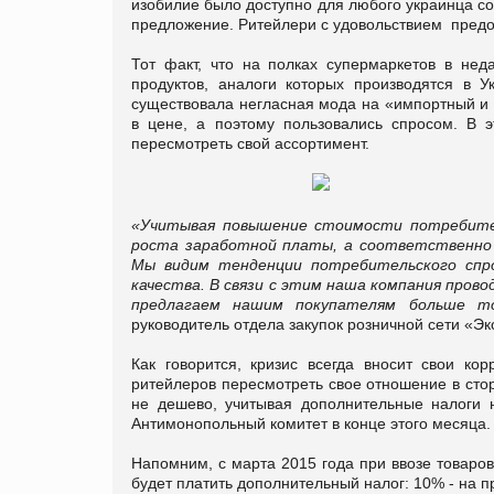
изобилие было доступно для любого украинца со 
предложение. Ритейлери с удовольствием предо
Тот факт, что на полках супермаркетов в не
продуктов, аналоги которых производятся в У
существовала негласная мода на «импортный и 
в цене, а поэтому пользовались спросом. В э
пересмотреть свой ассортимент.
«Учитывая повышение стоимости потребител
роста заработной платы, а соответственно
Мы видим тенденции потребительского спро
качества. В связи с этим наша компания пров
предлагаем нашим покупателям больше то
руководитель отдела закупок розничной сети «Эк
Как говорится, кризис всегда вносит свои ко
ритейлеров пересмотреть свое отношение в стор
не дешево, учитывая дополнительные налоги н
Антимонопольный комитет в конце этого месяца.
Напомним, с марта 2015 года при ввозе товаров
будет платить дополнительный налог: 10% - на 