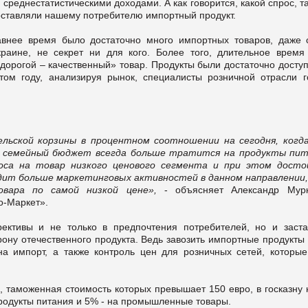
среднестатистическими доходами. А как говорится, какой спрос, т
ставляли нашему потребителю импортный продукт.
давнее время было достаточно много импортных товаров, даже 
краине, не секрет ни для кого. Более того, длительное время
дорогой – качественный» товар. Продукты были достаточно досту
том году, анализируя рынок, специалисты розничной отрасли г
ьской корзины в процентном соотношении на сегодня, когд
 семейный бюджет всегда больше тратится на продукты пит
са на товар низкого ценового сегмента и при этом досто
одит больше маркетинговых активностей в данном направлении,
вара по самой низкой цене»,
- объясняет Александр Мурк
о-Маркет».
ррективы и не только в предпочтения потребителей, но и заста
ону отечественного продукта. Ведь завозить импортные продукты
а импорт, а также контроль цен для розничных сетей, которые
, таможенная стоимость которых превышает 150 евро, в госказну
продукты питания и 5% - на промышленные товары.