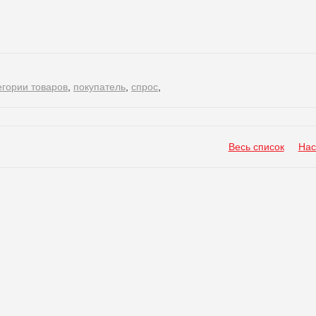
егории товаров
,
покупатель
,
спрос
,
Весь список
Нас