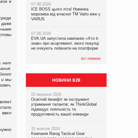
акое и
07.08.2026
ICE BOSS цього літа! Новинка
06.08.2026
07.08.2026
морозива від власної ТМ Varto вже у
Смачна новинка для хвостатих: у
среди
Франція заборонила рекламні дзвінки
VARUS
VARUS з’явилися паучі Varto Paw
 даже
без згоди клієнтів
expert від власної ТМ Varto!
пными
07.08.2026
отовы
EVA.UA запустила кампанію «Хто б
05.08.2026
знав» про асортимент, якого покупці
Мережа супермаркетів VARUS купує
не очікують побачити на платформі
мережу магазинів формату
convenience store КОЛО: об’єднана
компанія налічуватиме 374 магазини
всі новини
а нет
ания.
йного
 и мы
НОВИНИ B2B
ович,
03 березня 2026
Освітній бенефіт як інструмент
вляет
утримання талантів: як ThinkGlobal
 стало
підвищує лояльність та
 ввел
продуктивність вашої команди
31 жовтня 2024
 нужно
Компанія Rarog Tactical Gear