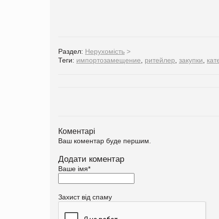
Раздел:
Нерухомість
>
Теги:
импортозамещение
,
ритейлер
,
закупки
,
кат
Коментарі
Ваш коментар буде першим.
Додати коментар
Ваше імя
*
Захист від спаму