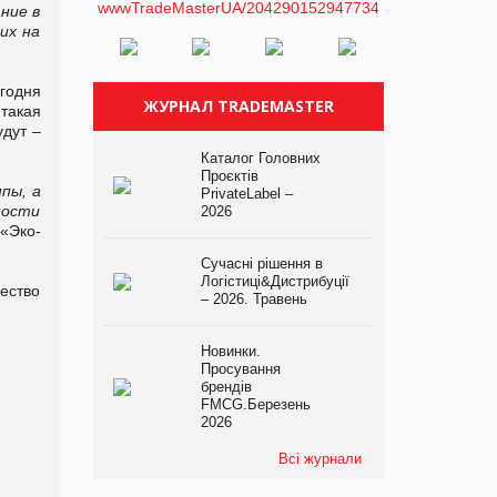
ние в
их на
годня
ЖУРНАЛ TRADEMASTER
такая
удут –
Каталог Головних
Проєктів
пы, а
PrivateLabel –
ности
2026
 «Эко-
Сучасні рішення в
Логістиці&Дистрибуції
чество
– 2026. Травень
Новинки.
Просування
брендів
FMCG.Березень
2026
Всі журнали