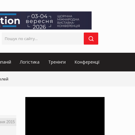
паній
Логістика
Тренінги
Конференції
елей
зня 2015