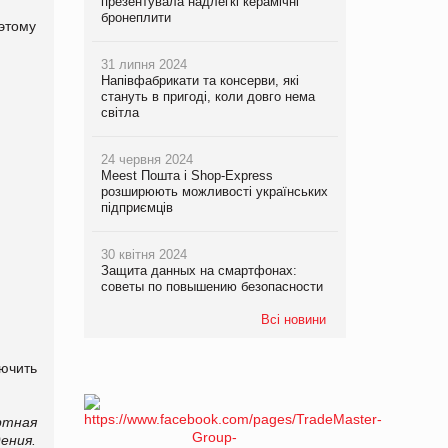
презентувала надлегкі керамічні
бронеплити
оэтому
31 липня 2024
Напівфабрикати та консерви, які
стануть в пригоді, коли довго нема
світла
24 червня 2024
Meest Пошта і Shop-Express
розширюють можливості українських
підприємців
30 квітня 2024
Защита данных на смартфонах:
советы по повышению безопасности
Всі новини
ючить
ртная
ения.