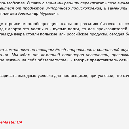
роизводства. В связи с этим мы решили переключить свое внима
бавиться от продуктов импортного происхождения, и заменить 
 планами Александр Муркевич.
ще строили многообещающие планы по развитию бизнеса, то се
д импорта это частично - пустые полки, то для производителей 
ам где вчера стояли польские или российские продукты, сегодня б
ими компаниями по товарам
Fresh
направления и социальной груп
ния. Мы ждем от компаний партнеров честности, прозрач
ние взятых на себя обязательств»,
- говорит представитель сети
варивать выгодные условия для поставщиков, при условии, что ка
deMaster.UA