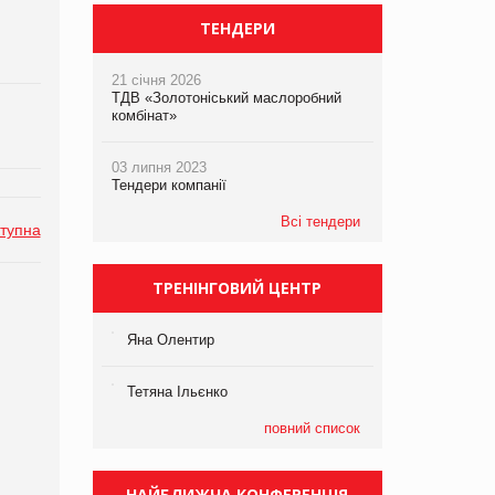
ТЕНДЕРИ
21 січня 2026
ТДВ «Золотоніський маслоробний
комбінат»
03 липня 2023
Тендери компанії
Всі тендери
тупна
ТРЕНІНГОВИЙ ЦЕНТР
Яна Олентир
Тетяна Ільєнко
повний список
НАЙБЛИЖЧА КОНФЕРЕНЦІЯ