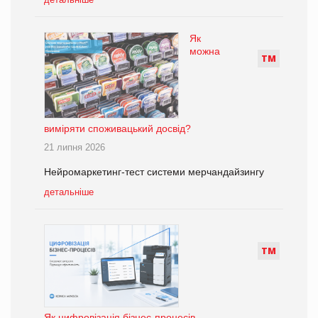
Як
можна
Т
М
виміряти споживацький досвід?
21 липня 2026
Нейромаркетинг-тест системи мерчандайзингу
детальніше
Т
М
Як цифровізація бізнес-процесів