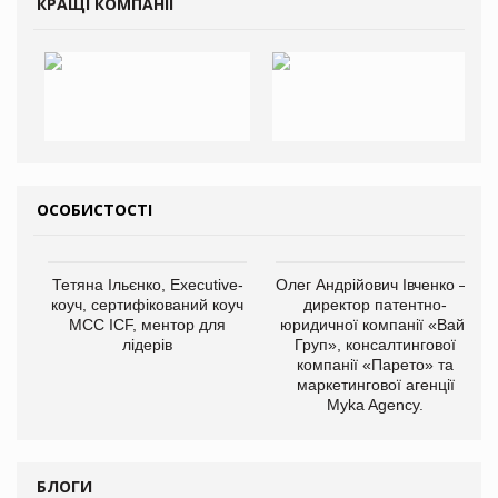
КРАЩІ КОМПАНІЇ
ОСОБИСТОСТІ
Тетяна Ільєнко, Executive-
Олег Андрійович Івченко —
коуч, сертифікований коуч
директор патентно-
МСС ICF, ментор для
юридичної компанії «Вайз
лідерів
Груп», консалтингової
компанії «Парето» та
маркетингової агенції
Myka Agency.
БЛОГИ