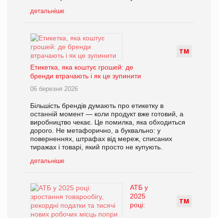
детальніше
Т
М
Етикетка, яка коштує грошей: де
бренди втрачають і як це зупинити
06 березня 2026
Більшість брендів думають про етикетку в
останній момент — коли продукт вже готовий, а
виробництво чекає. Це помилка, яка обходиться
дорого. Не метафорично, а буквально: у
поверненнях, штрафах від мереж, списаних
тиражах і товарі, який просто не купують.
детальніше
АТБ у
2025
Т
М
році: