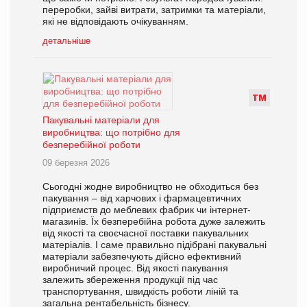
переробки, зайві витрати, затримки та матеріали,
які не відповідають очікуванням.
детальніше
Т
М
Пакувальні матеріали для
виробництва: що потрібно для
безперебійної роботи
09 березня 2026
Сьогодні жодне виробництво не обходиться без
пакування – від харчових і фармацевтичних
підприємств до меблевих фабрик чи інтернет-
магазинів. Їх безперебійна робота дуже залежить
від якості та своєчасної поставки пакувальних
матеріалів. І саме правильно підібрані пакувальні
матеріали забезпечують дійсно ефективний
виробничий процес. Від якості пакування
залежить збереження продукції під час
транспортування, швидкість роботи ліній та
загальна рентабельність бізнесу.