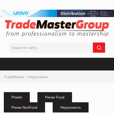
TradeMaster
Нерухомість
Рітейл
Ринки Food
Ринки NonFood
Нерухомість