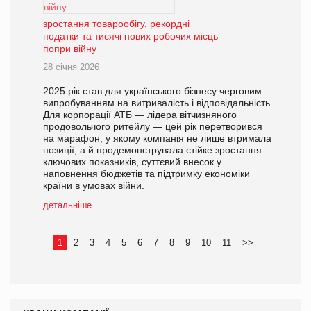
зростання товарообігу, рекордні
податки та тисячі нових робочих місць
попри війну
28 січня 2026
2025 рік став для українського бізнесу черговим
випробуванням на витривалість і відповідальність.
Для корпорації АТБ — лідера вітчизняного
продовольчого ритейлу — цей рік перетворився
на марафон, у якому компанія не лише втримала
позиції, а й продемонструвала стійке зростання
ключових показників, суттєвий внесок у
наповнення бюджетів та підтримку економіки
країни в умовах війни.
детальніше
1
2
3
4
5
6
7
8
9
10
11
>>