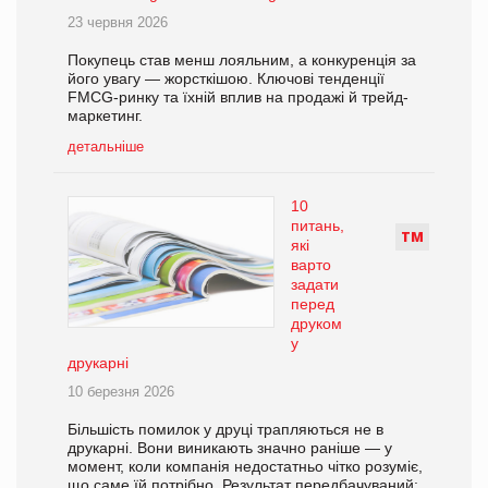
23 червня 2026
Покупець став менш лояльним, а конкуренція за
його увагу — жорсткішою. Ключові тенденції
FMCG-ринку та їхній вплив на продажі й трейд-
маркетинг.
детальніше
10
питань,
Т
М
які
варто
задати
перед
друком
у
друкарні
10 березня 2026
Більшість помилок у друці трапляються не в
друкарні. Вони виникають значно раніше — у
момент, коли компанія недостатньо чітко розуміє,
що саме їй потрібно. Результат передбачуваний: