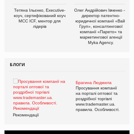
,
Тетяна Ільєнко, Executive-
Олег Андрійович Івченко —
ОВ
коуч, сертифікований коуч
директор патентно-
МСС ICF, ментор для
юридичної компанії «Вайз
лідерів
Груп», консалтингової
компанії «Парето» та
маркетингової агенції
Myka Agency.
БЛОГИ
Брагина Людмила
ї
Просування компанії
а
на порталі оптової та
роздрібної торгівлі
www.trademaster.ua.
і.
правила. Особливості.
Рекомендації
Ре