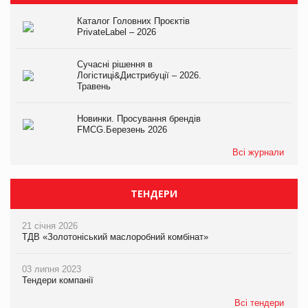
Каталог Головних Проєктів
PrivateLabel – 2026
Сучасні рішення в
Логістиці&Дистрибуції – 2026.
Травень
Новинки. Просування брендів
FMCG.Березень 2026
Всі журнали
ТЕНДЕРИ
21 січня 2026
ТДВ «Золотоніський маслоробний комбінат»
03 липня 2023
Тендери компанії
Всі тендери