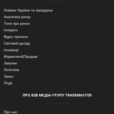
Новини України та закордону
Аналітика ринку
Топи про ринок
Інтерв’ю
Відео-тренінги
Світовий досвід
Інновації
Маркетинг&Продажі
Закупки
Логістика
Закон
Події
ПРО В2В МЕДІА-ГРУПУ TRADEMASTER
Про нас