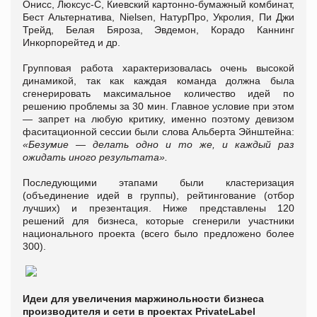
Онисс, Люксус-С, Киевский картонно-бумажный комбинат,
Бест Альтернатива, Nielsen, НатурПро, Укролия, Пи Джи
Трейд, Белая Бяроза, Эвдемон, Корадо Каннинг
Инкорпорейтед и др.
Групповая работа характеризовалась очень высокой
динамикой, так как каждая команда должна была
сгенерировать максимальное количество идей по
решению проблемы за 30 мин. Главное условие при этом
— запрет на любую критику, именно поэтому девизом
фаситационной сессии были слова Альберта Эйнштейна:
«Безумие — делать одно и то же, и каждый раз
ожидать иного результата».
Последующими этапами были кластеризация
(объединение идей в группы), рейтингование (отбор
лучших) и презентация. Ниже представлены 120
решений для бизнеса, которые сгенерили участники
национального проекта (всего было предложено более
300).
Идеи для увеличения маржинольности бизнеса
производителя и сети в проектах PrivateLabel