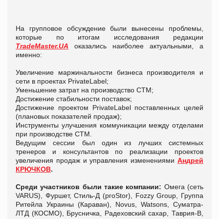
На групповое обсуждение были вынесены проблемы,
которые по итогам исследования редакции
TradeMaster.UA
оказались наиболее актуальными, а
именно:
Увеличение маржинальности бизнеса производителя и
сети в проектах PrivateLаbel;
Уменьшение затрат на производство СТМ;
Достижение стабильности поставок;
Достижение проектом PrivateLаbel поставленных целей
(плановых показателей продаж);
Инструменты улучшения коммуникации между отделами
при производстве СТМ.
Ведущим сессии был один из лучших системных
тренеров и консультантов по реализации проектов
увеличения продаж и управления изменениями
Андрей
КРЮЧКОВ
.
Среди участников были такие компании:
Омега (сеть
VARUS), Фуршет, Стиль-Д (proStor), Fozzy Group, Группа
Ритейла Украины (Караван), Novus, Watsons, Суматра-
ЛТД (КОСМО), Брусничка, Радеховский сахар, Таврия-В,