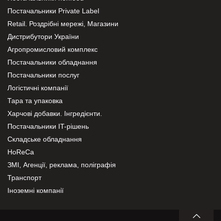
Постачальники Private Label
Retail. Роздрібні мережі, Магазини
Дистрибутори України
Агропромисловий комплекс
Постачальники обладнання
Постачальники послуг
Логістичні компанії
Тара та упаковка
Харчові добавки. Інгредієнти.
Постачальники IT-рішень
Складське обладнання
HoReCa
ЗМІ, Агенції, реклама, поліграфія
Транспорт
Іноземні компанії