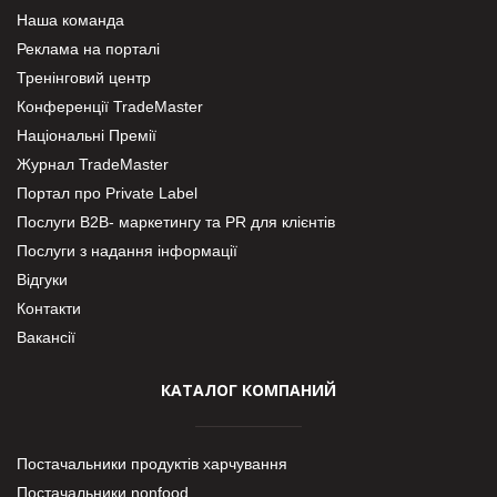
Наша команда
Реклама на порталі
Тренінговий центр
Конференції TradeMaster
Національні Премії
Журнал TradeMaster
Портал про Private Label
Послуги В2В- маркетингу та PR для клієнтів
Послуги з надання інформації
Відгуки
Контакти
Вакансії
КАТАЛОГ КОМПАНИЙ
Постачальники продуктів харчування
Постачальники nonfood