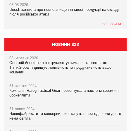
Смачне поповнення дитячого меню: у VARUS з’явилися
06.08.2026
06.08.2026
новинки від ТМ ТОКЕРИ
Bosch заявила про повне знищення своєї продукції на складі
Bosch заявила про повне знищення своєї продукції на складі
після російської атаки
після російської атаки
05.08.2026
Сергій Лісунов про заморожені хлібобулочні вироби на
всі новини
PrivateLabel&FMCG Master 2026
НОВИНИ B2B
03 березня 2026
Освітній бенефіт як інструмент утримання талантів: як
ThinkGlobal підвищує лояльність та продуктивність вашої
команди
31 жовтня 2024
Компанія Rarog Tactical Gear презентувала надлегкі керамічні
бронеплити
31 липня 2024
Напівфабрикати та консерви, які стануть в пригоді, коли довго
нема світла