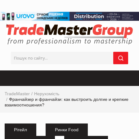
TradeMaster
Нерухомість
Франчайзер и франчайзи: как выстроить долгие и крепкие
взаимоотношения?
Рітейл
Ринки Food