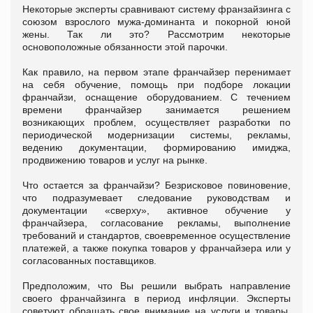
Некоторые эксперты сравнивают систему франзайзинга с
союзом взрослого мужа-доминанта и покорной юной
жены. Так ли это? Рассмотрим некоторые
основоположные обязанности этой парочки.
Как правило, на первом этапе франчайзер перенимает
на себя обучение, помощь при подборе локации
франчайзи, оснащение оборудованием. С течением
времени франчайзер занимается решением
возникающих проблем, осуществляет разработки по
периодической модернизации системы, рекламы,
ведению документации, формированию имиджа,
продвижению товаров и услуг на рынке.
Что остается за франчайзи? Безрисковое повиновение,
что подразумевает следование руководствам и
документации «сверху», активное обучение у
франчайзера, согласование рекламы, выполнение
требований и стандартов, своевременное осуществление
платежей, а также покупка товаров у франчайзера или у
согласованных поставщиков.
Предположим, что Вы решили выбрать направление
своего франчайзинга в период инфляции. Эксперты
советуют обращать свое внимание на услуги и товары,