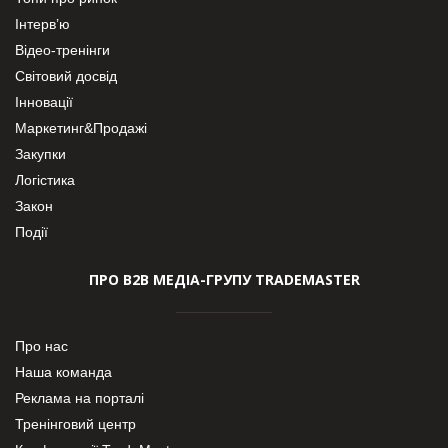
Інтерв’ю
Відео-тренінги
Світовий досвід
Інновації
Маркетинг&Продажі
Закупки
Логістика
Закон
Події
ПРО В2В МЕДІА-ГРУПУ TRADEMASTER
Про нас
Наша команда
Реклама на порталі
Тренінговий центр