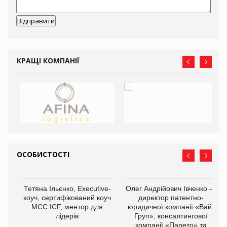
КРАЩІ КОМПАНІЇ
ОСОБИСТОСТІ
,
Тетяна Ільєнко, Executive-
Олег Андрійович Івченко —
ОВ
коуч, сертифікований коуч
директор патентно-
МСС ICF, ментор для
юридичної компанії «Вайз
лідерів
Груп», консалтингової
компанії «Парето» та