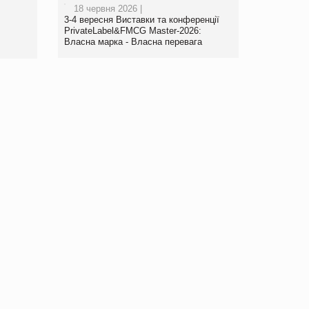
18 червня 2026 |
www.trademaster.ua.
3-4 вересня Виставки та конференції
правила. Особливості.
PrivateLabel&FMCG Master-2026:
Власна марка - Власна перевага