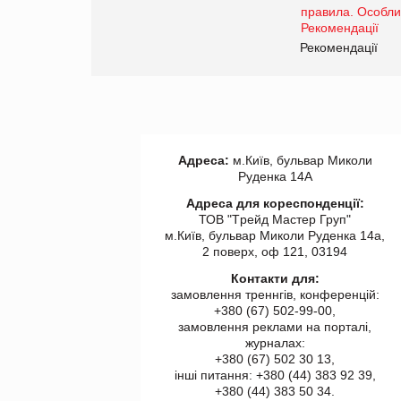
www.trademaster.ua.
правила. Особливості.
ії
Рекомендації
Адреса:
м.Київ, бульвар Миколи
Руденка 14А
Адреса для кореспонденції:
ТОВ "Tрейд Мастер Груп"
м.Київ, бульвар Миколи Руденка 14а,
2 поверх, оф 121, 03194
Контакти для:
замовлення треннгів, конференцій:
+380 (67) 502-99-00,
замовлення реклами на порталі,
журналах:
+380 (67) 502 30 13,
інші питання: +380 (44) 383 92 39,
+380 (44) 383 50 34.