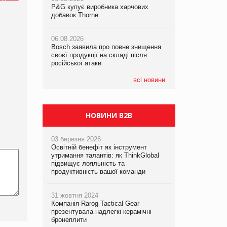
P&G купує виробника харчових
P&G купує виробника харчових
добавок Thorne
добавок Thorne
05.08.2026
Смачне поповнення дитячого меню:
06.08.2026
06.08.2026
у VARUS з’явилися новинки від ТМ
Bosch заявила про повне знищення
Bosch заявила про повне знищення
ТОКЕРИ
своєї продукції на складі після
своєї продукції на складі після
російської атаки
російської атаки
05.08.2026
Сергій Лісунов про заморожені
всі новини
хлібобулочні вироби на
PrivateLabel&FMCG Master 2026
НОВИНИ B2B
03 березня 2026
Освітній бенефіт як інструмент
утримання талантів: як ThinkGlobal
підвищує лояльність та
продуктивність вашої команди
31 жовтня 2024
Компанія Rarog Tactical Gear
презентувала надлегкі керамічні
бронеплити