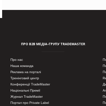
ПРО В2В МЕДІА-ГРУПУ TRADEMASTER
Про нас
П
Наша команда
П
Реклама на порталі
По
Тренінговий центр
Re
Конференції TradeMaster
Д
Національні Премії
А
Журнал TradeMaster
П
Портал про Private Label
П