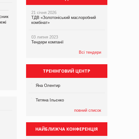
21 січня 2026
сник
Олексій Логачов-Михайлов
Яна Сараніна, директор
ТДВ «Золотоніський маслоробний
ежі
Файно маркет Директор
компанії «УкраМарин»
комбінат»
департаменту з
виробництва
03 липня 2023
Тендери компанії
Всі тендери
ТРЕНІНГОВИЙ ЦЕНТР
Яна Олентир
Тетяна Ільєнко
повний список
Брагина Людмила
Просування компанії на
НАЙБЛИЖЧА КОНФЕРЕНЦІЯ
порталі оптової та
роздрібної торгівлі