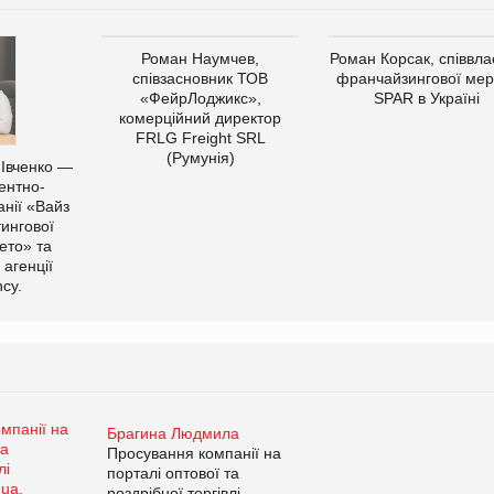
Роман Наумчев,
Роман Корсак, співвла
співзасновник ТОВ
франчайзингової мер
«ФейрЛоджикс»,
SPAR в Україні
комерційний директор
FRLG Freight SRL
(Румунія)
 Івченко —
ентно-
нії «Вайз
тингової
ето» та
 агенції
cy.
Брагина Людмила
Просування компанії на
порталі оптової та
роздрібної торгівлі