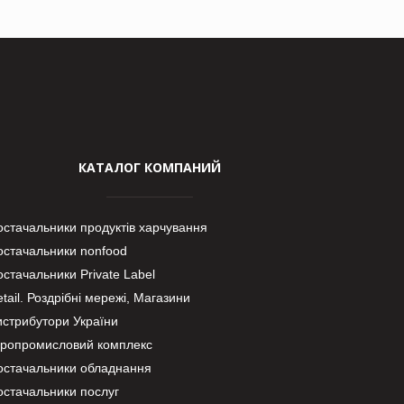
КАТАЛОГ КОМПАНИЙ
остачальники продуктів харчування
остачальники nonfood
стачальники Private Label
tail. Роздрібні мережі, Магазини
истрибутори України
гропромисловий комплекс
остачальники обладнання
остачальники послуг