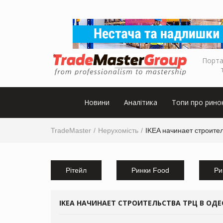
Порта
Новини
Аналітика
Топи про рино
TradeMaster
Нерухомість
IKEA начинает строите
Рітейл
Ринки Food
Ри
IKEA НАЧИНАЕТ СТРОИТЕЛЬСТВА ТРЦ В ОДЕ