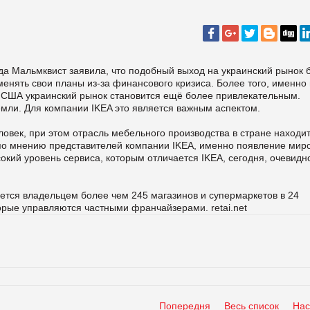
да Мальмквист заявила, что подобный выход на украинский рынок 
енять свои планы из-за финансового кризиса. Более того, именно 
и США украинский рынок становится ещё более привлекательным.
мли. Для компании IKEA это является важным аспектом.
овек, при этом отрасль мебельного производства в стране находи
 по мнению представителей компании IKEA, именно появление мир
окий уровень сервиса, которым отличается IKEA, сегодня, очевидн
ется владельцем более чем 245 магазинов и супермаркетов в 24
торые управляются частными франчайзерами. retai.net
Попередня
Весь список
Нас