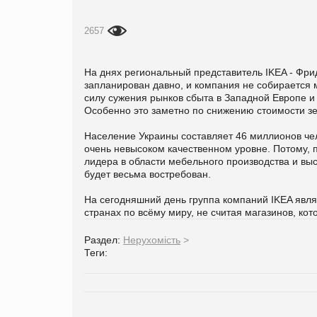
2657
На днях региональный представитель IKEA - Фри
запланирован давно, и компания не собирается м
силу сужения рынков сбыта в Западной Европе 
Особенно это заметно по снижению стоимости зе
Население Украины составляет 46 миллионов чел
очень невысоком качественном уровне. Потому,
лидера в области мебельного производства и выс
будет весьма востребован.
На сегодняшний день группа компаний IKEA явля
странах по всёму миру, не считая магазинов, ко
Раздел:
Нерухомість
>
Теги: