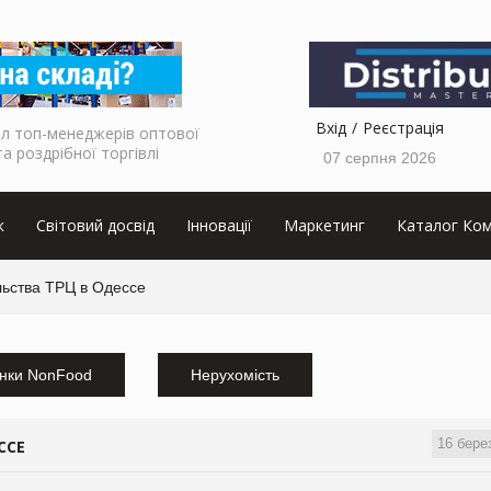
Вхід
Реєстрація
л топ-менеджерів оптової
та роздрібної торгівлі
07 серпня 2026
к
Світовий досвід
Інновації
Маркетинг
Каталог Ком
льства ТРЦ в Одессе
нки NonFood
Нерухомість
16 бере
ССЕ