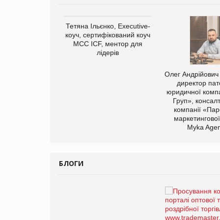
Тетяна Ільєнко, Executive-
коуч, сертифікований коуч
МСС ICF, ментор для
лідерів
арас Ігорович,
Олег Андрійович
иробництва ТОВ
директор пат
Герчак"
юридичної компа
Груп», консал
компанії «Пар
маркетингової
Myka Agen
БЛОГИ
Брагина Людмила
Просування компанії на
порталі оптової та
роздрібної торгівлі