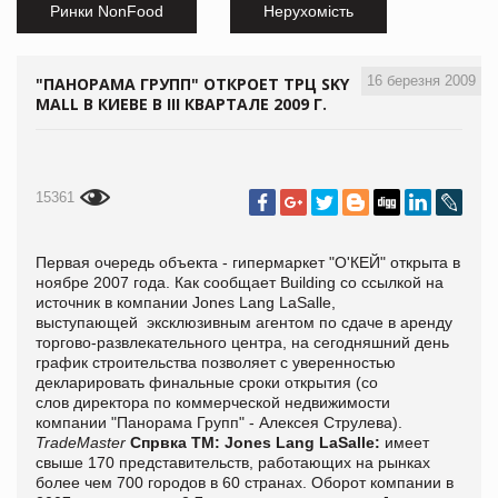
Ринки NonFood
Нерухомість
16 березня 2009
"ПАНОРАМА ГРУПП" ОТКРОЕТ ТРЦ SKY
MALL В КИЕВЕ В III КВАРТАЛЕ 2009 Г.
15361
Первая очередь объекта - гипермаркет "О'КЕЙ" открыта в
ноябре 2007 года. Как сообщает Building со ссылкой на
источник в компании Jones Lang LaSalle,
выступающей эксклюзивным агентом по сдаче в аренду
торгово-развлекательного центра, на сегодняшний день
график строительства позволяет с уверенностью
декларировать финальные сроки открытия (со
слов директора по коммерческой недвижимости
компании "Панорама Групп" - Алексея Струлева).
TradeMaster
Спрвка ТМ:
Jones Lang LaSalle:
имеет
свыше 170 представительств, работающих на рынках
более чем 700 городов в 60 странах. Оборот компании в