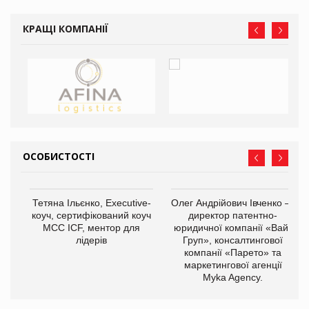
КРАЩІ КОМПАНІЇ
ОСОБИСТОСТІ
,
Тетяна Ільєнко, Executive-
Олег Андрійович Івченко —
ОВ
коуч, сертифікований коуч
директор патентно-
МСС ICF, ментор для
юридичної компанії «Вайз
лідерів
Груп», консалтингової
компанії «Парето» та
маркетингової агенції
Myka Agency.