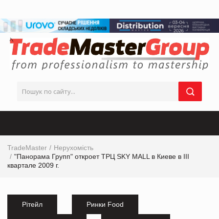
TradeMaster
Нерухомість
"Панорама Групп" откроет ТРЦ SKY MALL в Киеве в III
квартале 2009 г.
Рітейл
Ринки Food