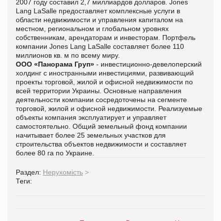
2007 году составил 2,7 миллиардов долларов. Jones
Lang LaSalle предоставляет комплексные услуги в
области недвижимости и управления капиталом на
местном, региональном и глобальном уровнях
собственникам, арендаторам и инвесторам. Портфель
компании Jones Lang LaSalle составляет более 110
миллионов кв. м по всему миру.
ООО «Панорама Груп»
- инвестиционно-девелоперский
холдинг с иностранными инвестициями, развивающий
проекты торговой, жилой и офисной недвижимости по
всей территории Украины. Основные направления
деятельности компании сосредоточены на сегменте
торговой, жилой и офисной недвижимости. Реализуемые
объекты компания эксплуатирует и управляет
самостоятельно. Общий земельный фонд компании
начитывает более 25 земельных участков для
строительства объектов недвижимости и составляет
более 80 га по Украине.
Раздел:
Нерухомість
>
Теги: