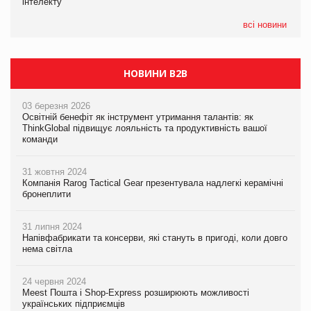
інтелекту
Сергій Лісунов про заморожені хлібобулочні вироби на
втрату 6,9 трлн рекламних показів
PrivateLabel&FMCG Master 2026
всі новини
НОВИНИ B2B
03 березня 2026
Освітній бенефіт як інструмент утримання талантів: як
ThinkGlobal підвищує лояльність та продуктивність вашої
команди
31 жовтня 2024
Компанія Rarog Tactical Gear презентувала надлегкі керамічні
бронеплити
31 липня 2024
Напівфабрикати та консерви, які стануть в пригоді, коли довго
нема світла
24 червня 2024
Meest Пошта і Shop-Express розширюють можливості
українських підприємців