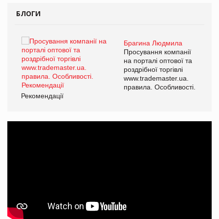
БЛОГИ
Брагина Людмила
ї
Просування компанії
а
на порталі оптової та
роздрібної торгівлі
www.trademaster.ua.
і.
правила. Особливості.
Рекомендації
Ре