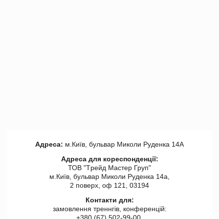
Адреса:
м.Київ, бульвар Миколи Руденка 14А
Адреса для кореспонденції:
ТОВ "Tрейд Мастер Груп"
м.Київ, бульвар Миколи Руденка 14а,
2 поверх, оф 121, 03194
Контакти для:
замовлення треннгів, конференцій:
+380 (67) 502-99-00,