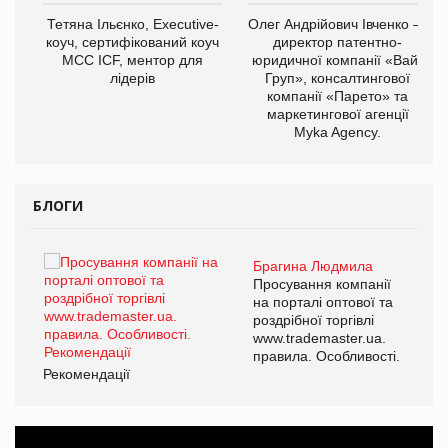
,
Тетяна Ільєнко, Executive-
Олег Андрійович Івченко —
ОВ
коуч, сертифікований коуч
директор патентно-
МСС ICF, ментор для
юридичної компанії «Вайз
лідерів
Груп», консалтингової
компанії «Парето» та
маркетингової агенції
Myka Agency.
БЛОГИ
Брагина Людмила
ї
Просування компанії
а
на порталі оптової та
роздрібної торгівлі
www.trademaster.ua.
і.
правила. Особливості.
Рекомендації
Ре