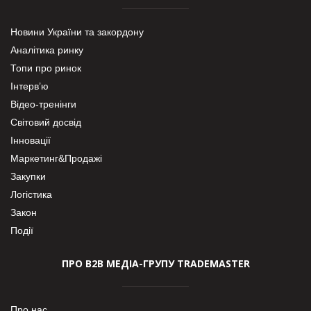
Новини України та закордону
Аналітика ринку
Топи про ринок
Інтерв’ю
Відео-тренінги
Світовий досвід
Інновації
Маркетинг&Продажі
Закупки
Логістика
Закон
Події
ПРО В2В МЕДІА-ГРУПУ TRADEMASTER
Про нас