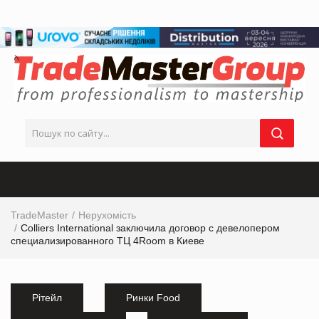
TradeMaster
Нерухомість
Colliers International заключила договор c девелопером
специализированного ТЦ 4Room в Киеве
Рітейл
Ринки Food