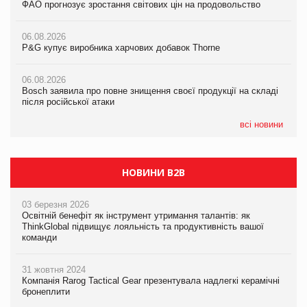
ФАО прогнозує зростання світових цін на продовольство
05.08.2026
ФАО прогнозує зростання світових цін на продовольство
Російська атака 5 серпня стала одним із наймасштабніших
ударів по українському бізнесу за час повномасштабної війни
06.08.2026
06.08.2026
P&G купує виробника харчових добавок Thorne
P&G купує виробника харчових добавок Thorne
05.08.2026
Смачне поповнення дитячого меню: у VARUS з’явилися
06.08.2026
06.08.2026
новинки від ТМ ТОКЕРИ
Bosch заявила про повне знищення своєї продукції на складі
Bosch заявила про повне знищення своєї продукції на складі
після російської атаки
після російської атаки
05.08.2026
Сергій Лісунов про заморожені хлібобулочні вироби на
всі новини
PrivateLabel&FMCG Master 2026
НОВИНИ B2B
03 березня 2026
Освітній бенефіт як інструмент утримання талантів: як
ThinkGlobal підвищує лояльність та продуктивність вашої
команди
31 жовтня 2024
Компанія Rarog Tactical Gear презентувала надлегкі керамічні
бронеплити