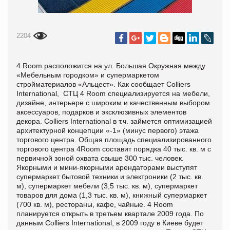
2204
4 Room расположится на ул. Большая Окружная между
«Мебельным городком» и супермаркетом
стройматериалов «Альцест». Как сообщает Colliers
International, СТЦ 4 Room специализируется на мебели,
дизайне, интерьере с широким и качественным выбором
аксессуаров, подарков и эксклюзивных элементов
декора. Colliers International в т.ч. займется оптимизацией
архитектурной концепции «-1» (минус первого) этажа
торгового центра. Общая площадь специализированного
торгового центра 4Room составит порядка 40 тыс. кв. м с
первичной зоной охвата свыше 300 тыс. человек.
Якорными и мини-якорными арендаторами выступят
супермаркет бытовой техники и электроники (2 тыс. кв.
м), супермаркет мебели (3,5 тыс. кв. м), супермаркет
товаров для дома (1,3 тыс. кв. м), книжный супермаркет
(700 кв. м), рестораны, кафе, чайные. 4 Room
планируется открыть в третьем квартале 2009 года. По
данным Colliers International, в 2009 году в Киеве будет