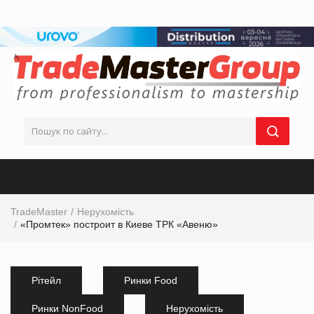
TradeMaster
Нерухомість
«Промтек» построит в Киеве ТРК «Авеню»
Рітейл
Ринки Food
Ринки NonFood
Нерухомість