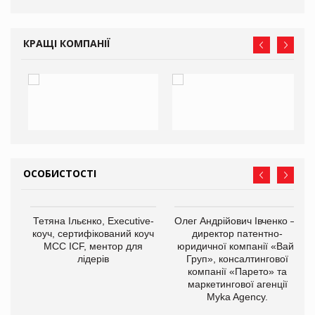
КРАЩІ КОМПАНІЇ
ОСОБИСТОСТІ
,
Тетяна Ільєнко, Executive-
Олег Андрійович Івченко —
ОВ
коуч, сертифікований коуч
директор патентно-
МСС ICF, ментор для
юридичної компанії «Вайз
лідерів
Груп», консалтингової
компанії «Парето» та
маркетингової агенції
Myka Agency.