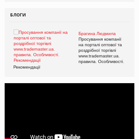
БЛОГИ
Брагина Людмила
ї
Просування компанії
а
на порталі оптової та
роздрібної торгівлі
www.trademaster.ua.
і.
правила. Особливості.
Рекомендації
Ре