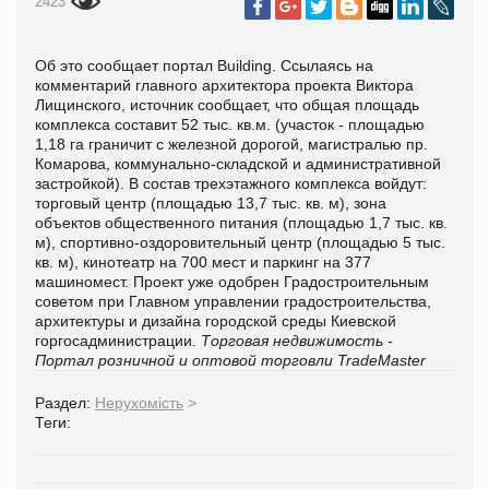
2423
Об это сообщает портал Building. Ссылаясь на
комментарий главного архитектора проекта Виктора
Лищинского, источник сообщает, что общая площадь
комплекса составит 52 тыс. кв.м. (участок - площадью
1,18 га граничит с железной дорогой, магистралью пр.
Комарова, коммунально-складской и административной
застройкой). В состав трехэтажного комплекса войдут:
торговый центр (площадью 13,7 тыс. кв. м), зона
объектов общественного питания (площадью 1,7 тыс. кв.
м), спортивно-оздоровительный центр (площадью 5 тыс.
кв. м), кинотеатр на 700 мест и паркинг на 377
машиномест. Проект уже одобрен Градостроительным
советом при Главном управлении градостроительства,
архитектуры и дизайна городской среды Киевской
горгосадминистрации.
Торговая недвижимость -
Портал розничной и оптовой торговли TradeMaster
Раздел:
Нерухомість
>
Теги: