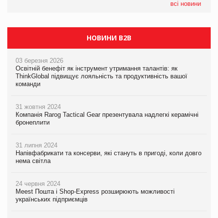
05.08.2026
всі новини
Сергій Лісунов про заморожені хлібобулочні вироби на
PrivateLabel&FMCG Master 2026
НОВИНИ B2B
03 березня 2026
Освітній бенефіт як інструмент утримання талантів: як
ThinkGlobal підвищує лояльність та продуктивність вашої
команди
31 жовтня 2024
Компанія Rarog Tactical Gear презентувала надлегкі керамічні
бронеплити
31 липня 2024
Напівфабрикати та консерви, які стануть в пригоді, коли довго
нема світла
24 червня 2024
Meest Пошта і Shop-Express розширюють можливості
українських підприємців