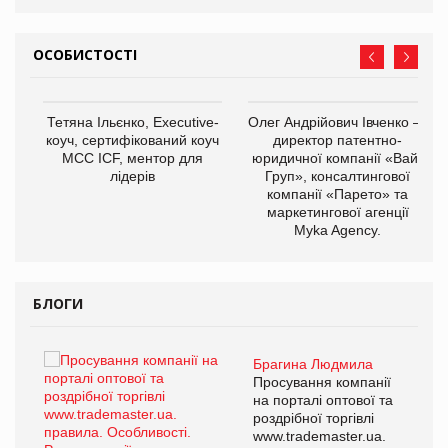
ОСОБИСТОСТІ
,
Тетяна Ільєнко, Executive-
Олег Андрійович Івченко —
ОВ
коуч, сертифікований коуч
директор патентно-
МСС ICF, ментор для
юридичної компанії «Вайз
лідерів
Груп», консалтингової
компанії «Парето» та
маркетингової агенції
Myka Agency.
БЛОГИ
Брагина Людмила
ї
Просування компанії
а
на порталі оптової та
роздрібної торгівлі
www.trademaster.ua.