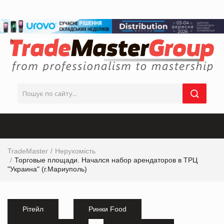
TradeMaster
Нерухомість
Торговые площади. Начался набор арендаторов в ТРЦ
"Украина" (г.Мариуполь)
Рітейл
Ринки Food