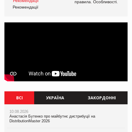
і.
правила. Особливості.
Рекомендації
Ре
ВСІ
УКРАЇНА
ЗАКОРДОННІ
10.08.2026
10.08.2026
10.08.2026
Анастасія Бутенко про майбутнє дистрибуції на
Анастасія Бутенко про майбутнє дистрибуції на
Mattel присвятила Barbie Вітні Х'юстон
DistributionMaster 2026
DistributionMaster 2026
10.08.2026