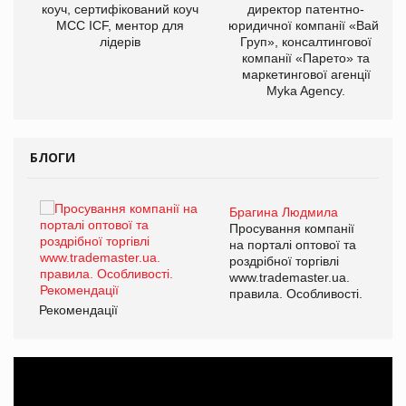
ОВ
коуч, сертифікований коуч
директор патентно-
МСС ICF, ментор для
юридичної компанії «Вайз
лідерів
Груп», консалтингової
компанії «Парето» та
маркетингової агенції
Myka Agency.
БЛОГИ
Брагина Людмила
ї
Просування компанії
а
на порталі оптової та
роздрібної торгівлі
www.trademaster.ua.
і.
правила. Особливості.
Рекомендації
Ре