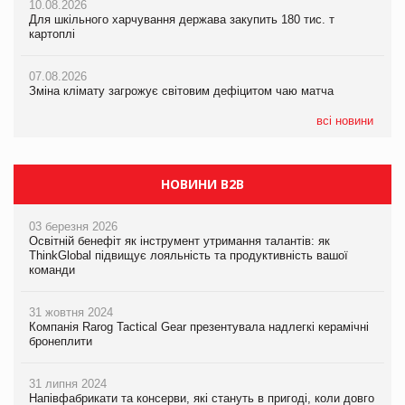
10.08.2026
Криза у Китаї може спричинити великі потрясіння для світової
Для шкільного харчування держава закупить 180 тис. т
економіки
картоплі
07.08.2026
ICE BOSS цього літа! Новинка морозива від власної ТМ Varto
07.08.2026
вже у VARUS
07.08.2026
Kraft Heinz скоротила збиток у першому півріччі
Зміна клімату загрожує світовим дефіцитом чаю матча
07.08.2026
EVA.UA запустила кампанію «Хто б знав» про асортимент,
всі новини
якого покупці не очікують побачити на платформі
НОВИНИ B2B
03 березня 2026
Освітній бенефіт як інструмент утримання талантів: як
ThinkGlobal підвищує лояльність та продуктивність вашої
команди
31 жовтня 2024
Компанія Rarog Tactical Gear презентувала надлегкі керамічні
бронеплити
31 липня 2024
Напівфабрикати та консерви, які стануть в пригоді, коли довго