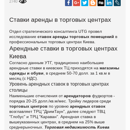
2740
Ставки аренды в торговых центрах
Отдел стратегического консалтинга UTG провел
исследование
ставок аренды торговых помещений
в
профессиональных торговых центрах Киева.
Арендные ставки в торговых центрах
Киева
Согласно данным УТГ, традиционно наибольшие
арендные ставки в киевских ТЦ приходятся на
магазины
одежды и обуви
, в среднем 50-70 долл. за 1 кв.м в
месяц (с НДС).
Уровень арендных ставок в торговых центрах
столицы
Наименьшие отчисления от
арендаторов
фудкортов -
порядка 20-25 долл./кв.м/мес. Тройку лидеров среди
торговых центров
по уровню
арендных ставок
возглавляет ТРЦ "ДримТаун", далее следуют ТВЦ
"Глобус" и ТРЦ "Караван". Арендная ставка в
вышеуказанных центрах, в среднем на 25% выше
среднерыночных.
Торговая недвижимость Киева