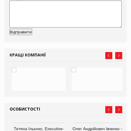
КРАЩІ КОМПАНІЇ
ОСОБИСТОСТІ
,
Тетяна Ільєнко, Executive-
Олег Андрійович Івченко —