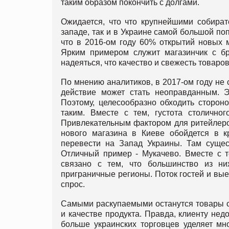
таким образом покончить с долгами.
Ожидается, что что крупнейшими собират
западе, так и в Украине самой большой по
что в 2016-ом году 60% открытий новых 
Ярким примером служит магазинчик с бр
надеяться, что качество и свежесть товаро
По мнению аналитиков, в 2017-ом году не 
действие может стать неоправданным. Э
Поэтому, целесообразно обходить сторон
таким. Вместе с тем, густота столично
Привлекательным фактором для ритейлеров
нового магазина в Киеве обойдется в к
перевести на Запад Украины. Там сущест
Отличный пример - Мукачево. Вместе с
связано с тем, что большинство из ни
приграничные регионы. Поток гостей и вы
спрос.
Самыми раскупаемыми останутся товары с
и качестве продукта. Правда, клиенту нед
больше украинских торговцев уделяет м