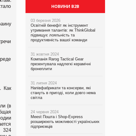
ктам.
НОВИНИ B2B
стало
03 березня 2026
аину
Освітній бенефіт як інструмент
утримання талантів: як ThinkGlobal
підвищує лояльність та
продуктивність вашої команди
тречи
31 жовтня 2024
реде
Компанія Rarog Tactical Gear
презентувала надлегкі керамічні
бронеплити
31 липня 2024
Напівфабрикати та консерви, які
. Как
стануть в пригоді, коли довго нема
світла
ли (в
общая
24 червня 2024
Meest Пошта і Shop-Express
годии
розширюють можливості українських
ается
підприємців
 324