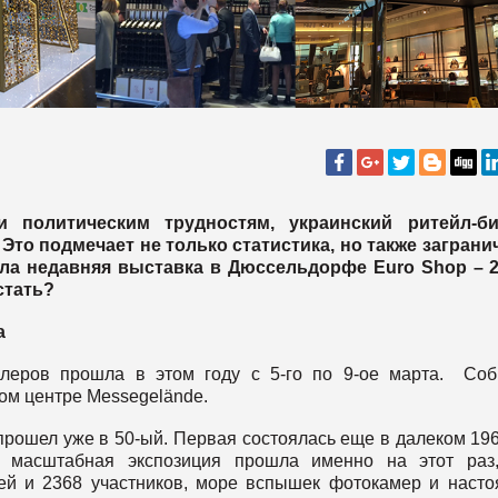
 политическим трудностям, украинский ритейл-би
 Это подмечает не только статистика, но также загран
ула недавняя выставка в Дюссельдорфе Euro Shop – 
стать?
а
йлеров прошла в этом году с 5-го по 9-ое марта. Со
ом центре Messegelände.
p прошел уже в 50-ый. Первая состоялась еще в далеком 19
я масштабная экспозиция прошла именно на этот раз,
ей и 2368 участников, море вспышек фотокамер и наст