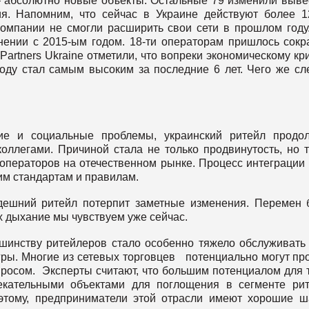
– абсолютно новые объекты. Остальные 79 изменили выве
я. Напомним, что сейчас в Украине действуют более 1
компании не смогли расширить свои сети в прошлом году
нении с 2015-ым годом. 18-ти операторам пришлось сокр
artners Ukraine отметили, что вопреки экономическому кри
году стал самым высоким за последние 6 лет. Чего же сл
кие и социальные проблемы, украинский ритейл продо
оллегами. Причиной стала не только продвинутость, но 
операторов на отечественном рынке. Процесс интеграции
гим стандартам и правилам.
дешний ритейл потерпит заметные изменения. Перемен 
Их дыхание мы чувствуем уже сейчас.
шинству ритейлеров стало особенно тяжело обслуживать
 игры. Многие из сетевых торговцев потенциально могут пр
просом. Эксперты считают, что большим потенциалом для 
екательными объектами для поглощения в сегменте ри
этому, предприниматели этой отрасли имеют хорошие 