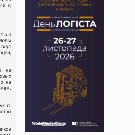
ься в
е и с
йлеры
чаще
цов,
я на
говых
но на
емам,
мент.
ыстро
ников