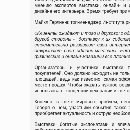
мнению экспертов выставки, онлайн- и 
дизайне его интерьера. Время требует при
Майкл Герлиннг, топ-менеджер Института ри
«Клиенты ожидают и того и другого: с о
другой стороны - доставку к их собст
стремительно развивают свои интерне
открывают свои офлайн-магазины.
Eur
физические и онлайн-магазины все плотне
Организаторы и участники выставки т
покупателей. Оно должно исходить не тол
площадей, ведь как известно, самая эфф
месте продаж. Чтобы оказать нужное возд
использовав концепции декорации и свет
Конечно, в свете мировых проблем, нев
Говоря о нем, участники события также 
приобретает актуальность и острую необхо
Выставки, богатые экспонатами и впеч