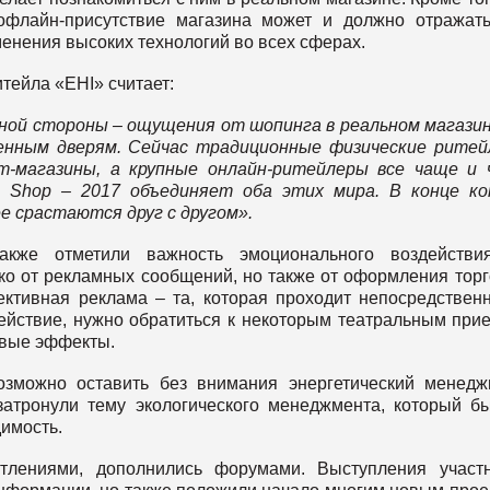
офлайн-присутствие магазина может и должно отражат
менения высоких технологий во всех сферах.
тейла «EHI» считает:
дной стороны – ощущения от шопинга в реальном магазин
венным дверям. Сейчас традиционные физические рите
т-магазины, а крупные онлайн-ритейлеры все чаще и 
o Shop – 2017
объединяет оба этих мира. В конце кон
е срастаются друг с другом».
акже отметили важность эмоционального воздействи
ько от рекламных сообщений, но также от оформления тор
ективная реклама – та, которая проходит непосредствен
ействие, нужно обратиться к некоторым театральным при
овые эффекты.
озможно оставить без внимания энергетический менедж
затронули тему экологического менеджмента, который б
димость.
атлениями, дополнились форумами. Выступления участ