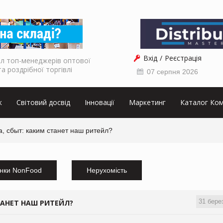
Вхід
Реєстрація
л топ-менеджерів оптової
та роздрібної торгівлі
07 серпня 2026
к
Світовий досвід
Інновації
Маркетинг
Каталог Ком
, сбыт: каким станет наш ритейл?
нки NonFood
Нерухомість
31 бере
ТАНЕТ НАШ РИТЕЙЛ?