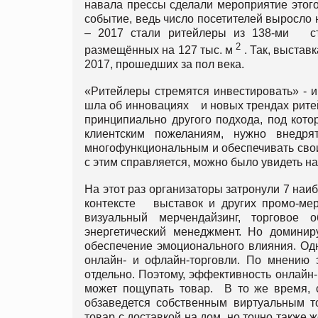
навала прессы сделали мероприятие этог
событие, ведь число посетителей выросло
– 2017 стали ритейлеры из 138-ми ст
2
размещённых на 127 тыс. м
. Так, выстав
2017, прошедших за пол века.
«Ритейлеры стремятся инвестировать» - и
шла об инновациях и новых трендах ритей
принципиально другого подхода, под кото
клиентским пожеланиям, нужно внедря
многофункциональным и обеспечивать свои
с этим справляется, можно было увидеть на
На этот раз организаторы затронули 7 наиб
контексте выставок и других промо-меро
визуальный мерчендайзинг, торговое 
энергетический менеджмент. Но домини
обеспечение эмоционального влияния. Одн
онлайн- и офлайн-торговли. По мнению э
отдельно. Поэтому, эффективность онлайн-
может пощупать товар. В то же время, с
обзаведется собственным виртуальным т
товар с доставкой на дом, но точно также 