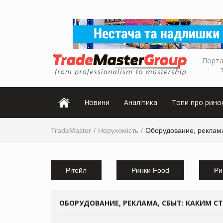
Порта
Новини
Аналітика
Топи про рино
TradeMaster
Нерухомість
Оборудование, реклама
Рітейл
Ринки Food
Ри
ОБОРУДОВАНИЕ, РЕКЛАМА, СБЫТ: КАКИМ С