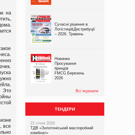
ак на
тить,
Сучасні рішення в
дома.
Логістиці&Дистрибуції
ается
– 2026. Травень
такое
неса.
Новинки.
менно
Просування
очек.
брендів
пуска
FMCG.Березень
2026
нужно
ейла.
. Это
Всі журнали
тойны
устой
ТЕНДЕРИ
визне
21 січня 2026
, все
ТДВ «Золотоніський маслоробний
ельно
комбінат»