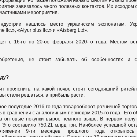
информации, но также положили начало многим новым прое
иятия завязалось много полезных контактов. Их исходом 
участниками мероприятия.
ндустрии нашлось место украинским экспонатам. Укр
 llc.», «Alyur plus llc.» и «Aisberg Ltd».
 с 16-го по 20-ое февраля 2020-го года. Местом вс
обретения, не стоит забывать об особенностях и с
оду?
ит прояснить, на какой почве стоит сегодняшний ритейл
ы стали решаться, а прибыль расти.
вое полугодие 2016-го года товарооборот розничной торгов
% в сравнении с аналогичным периодом 2015-го года. Его 
на оптовые покупки вырос немного выше. В первом полу
. Это составило 750,21 млрд грн. Наиболее успешной ост
тяжении 9-ти месяцев прошлого года открылось