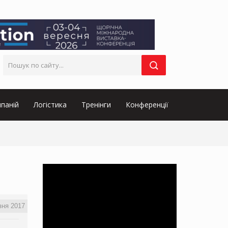
паній
Логістика
Тренінги
Конференції
зня 2017