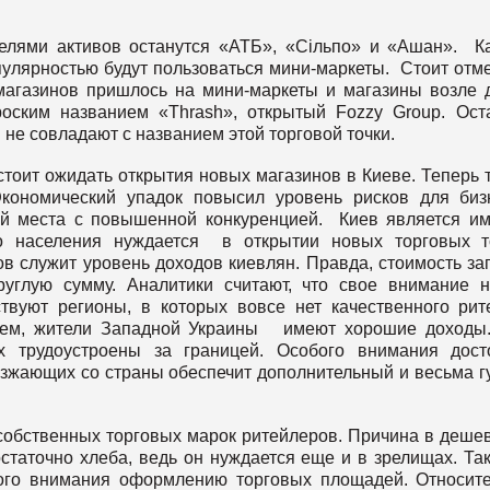
елями активов останутся «АТБ», «Сільпо» и «Ашан». К
пулярностью будут пользоваться мини-маркеты. Стоит отме
магазинов пришлось на мини-маркеты и магазины возле 
оским названием «Thrash», открытый Fozzy Group. Ост
в не совладают с названием этой торговой точки.
стоит ожидать открытия новых магазинов в Киеве. Теперь 
кономический упадок повысил уровень рисков для биз
ой места с повышенной конкуренцией. Киев является и
го населения нуждается в открытии новых торговых т
 служит уровень доходов киевлян. Правда, стоимость за
руглую сумму. Аналитики считают, что свое внимание 
вуют регионы, в которых вовсе нет качественного рит
 тем, жители Западной Украины имеют хорошие доходы
х трудоустроены за границей. Особого внимания дос
езжающих со страны обеспечит дополнительный и весьма г
обственных торговых марок ритейлеров. Причина в деше
остаточно хлеба, ведь он нуждается еще и в зрелищах. Так
ного внимания оформлению торговых площадей. Относит