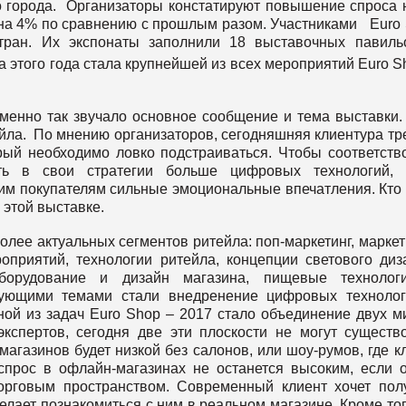
о города. Организаторы констатируют повышение спроса 
 на 4% по сравнению с прошлым разом. Участниками Euro
ран. Их экспонаты заполнили 18 выставочных павильо
ка этого года стала крупнейшей из всех мероприятий Euro S
менно так звучало основное сообщение и тема выставки.
ла. По мнению организаторов, сегодняшняя клиентура тр
рый необходимо ловко подстраиваться. Чтобы соответств
ть в свои стратегии больше цифровых технологий, 
м покупателям сильные эмоциональные впечатления. Кто 
 этой выставке.
олее актуальных сегментов ритейла: поп-маркетинг, маркет
приятий, технологии ритейла, концепции светового диз
оборудование и дизайн магазина, пищевые технолог
рующими темами стали внедренение цифровых техноло
ой из задач Euro Shop – 2017 стало объединение двух м
кспертов, сегодня две эти плоскости не могут существ
магазинов будет низкой без салонов, или шоу-румов, где к
прос в офлайн-магазинах не останется высоким, если 
орговым пространством. Современный клиент хочет пол
желает познакомиться с ним в реальном магазине. Кроме тог