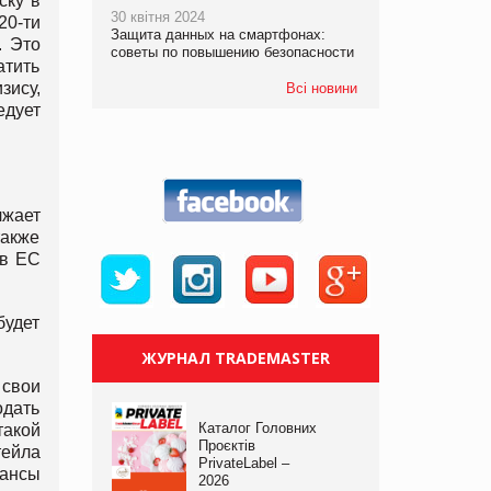
ску в
30 квітня 2024
20-ти
Защита данных на смартфонах:
. Это
советы по повышению безопасности
атить
зису,
Всі новини
едует
лжает
также
 в ЕС
будет
ЖУРНАЛ TRADEMASTER
 свои
одать
Каталог Головних
такой
Проєктів
тейла
PrivateLabel –
шансы
2026