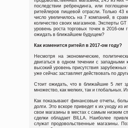
продовольственных магазина, 245 из них 
последствии ребрендинга, или поглощени
ритейлеров пищевой отрасли. Только 43 
число увеличилось на 7 компаний, в срав
количество своих магазинов. Эксперты GT P
уровень роста торговых точек в 2016-ом 
ожидать в ближайшем будущем?
Как изменится ритейл в 2017-ом году?
Несмотря на экономические, политичес
двигаться в одном течении с западными к
высокий уровень присутствия зарубежных 
уже сейчас заставляет действовать по дру
Стоит ожидать, что в ближайшие 5 лет з
множество, как мелких, так и глобальных. 
Как показывают финансовые отчеты, боль
долги. Это вскоре приведет к их уходу из
свои магазины в местах с самым низким с
сделки обладает BILLA. Наиболее привл
служат продовольственные магазины. По