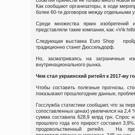
события принесли не только много новой 
Как сообщают организаторы, в ходе меропр
более 60-ти договоров между отдельными 
Среди множества ярких изобретений и
представляли такие компании, как: «Vik hitline
Следующая выставка Euro Shop пройдет
традиционно станет Дюссельдорф.
Но, засматриваясь на заграничные из
внутринационального рынка.
Чем стал украинский ритейл к 2017-му г
Чтобы составить полезные прогнозы, сто
показывают прошлогодние данные, проблем
Госслужба статистики сообщает, что за пер
сопоставленных ценах) увеличился на 2,4 
сумма составила 628,9 млрд грн. Спрос 
прошлого года его прирост составил 3,9%
продовольственный ритейл. На про