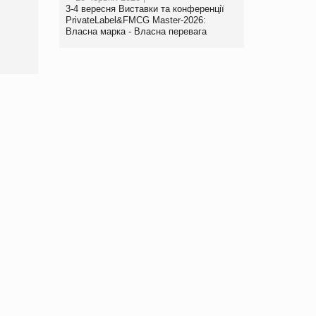
порталі оптової та
3-4 вересня Виставки та конференції
роздрібної торгівлі
PrivateLabel&FMCG Master-2026:
www.trademaster.ua.
Власна марка - Власна перевага
правила. Особливості.