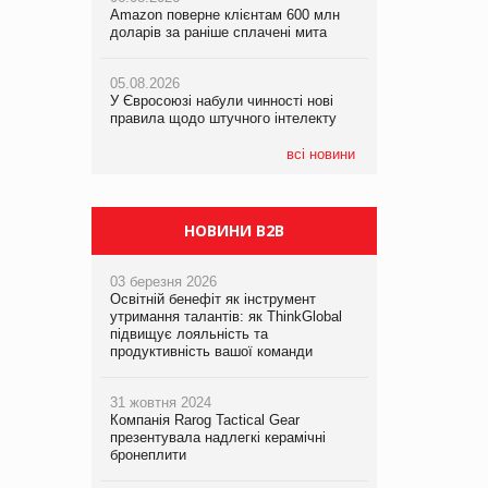
Amazon поверне клієнтам 600 млн
правила щодо штучного інтелекту
доларів за раніше сплачені мита
05.08.2026
05.08.2026
Смачне поповнення дитячого меню:
05.08.2026
Рекламна платформа вимагає від
у VARUS з’явилися новинки від ТМ
У Євросоюзі набули чинності нові
Google компенсацію за втрату 6,9
ТОКЕРИ
правила щодо штучного інтелекту
трлн рекламних показів
05.08.2026
всі новини
Сергій Лісунов про заморожені
хлібобулочні вироби на
PrivateLabel&FMCG Master 2026
НОВИНИ B2B
03 березня 2026
Освітній бенефіт як інструмент
утримання талантів: як ThinkGlobal
підвищує лояльність та
продуктивність вашої команди
31 жовтня 2024
Компанія Rarog Tactical Gear
презентувала надлегкі керамічні
бронеплити