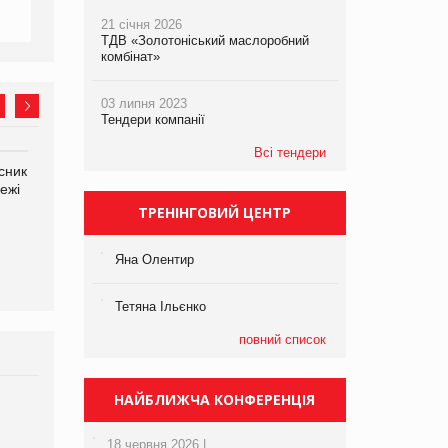
21 січня 2026
ТДВ «Золотоніський маслоробний
комбінат»
03 липня 2023
Тендери компанії
Всі тендери
сник
Олексій Логачов-Михайлов
Яна Сараніна, директор
ежі
Файно маркет Директор
компанії «УкраМарин»
департаменту з
ТРЕНІНГОВИЙ ЦЕНТР
виробництва
Яна Олентир
Тетяна Ільєнко
повний список
НАЙБЛИЖЧА КОНФЕРЕНЦІЯ
Брагина Людмила
Просування компанії на
18 червня 2026 |