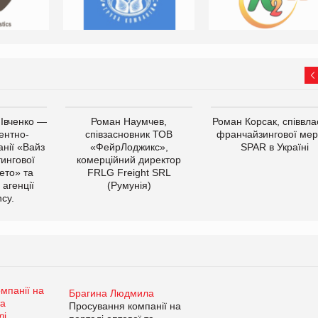
 Івченко —
Роман Наумчев,
Роман Корсак, співвла
ентно-
співзасновник ТОВ
франчайзингової мер
нії «Вайз
«ФейрЛоджикс»,
SPAR в Україні
тингової
комерційний директор
ето» та
FRLG Freight SRL
 агенції
(Румунія)
cy.
Брагина Людмила
Просування компанії на