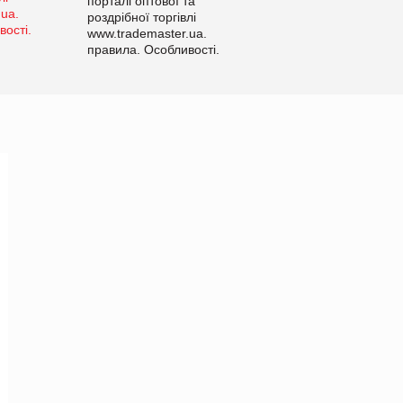
порталі оптової та
роздрібної торгівлі
www.trademaster.ua.
правила. Особливості.
Рекомендації