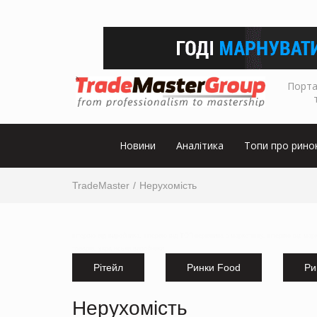
Порта
Новини
Аналітика
Топи про рино
TradeMaster
Нерухомість
інтервю від виробника, інтервю від ТОП-керівника з маркетингу, інтервю від мар
товарів,
українськи виробники
Рітейл
Ринки Food
Ри
Нерухомість