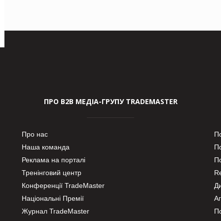
ПРО В2В МЕДІА-ГРУПУ TRADEMASTER
Про нас
П
Наша команда
П
Реклама на порталі
По
Тренінговий центр
Re
Конференції TradeMaster
Д
Національні Премії
А
Журнал TradeMaster
П