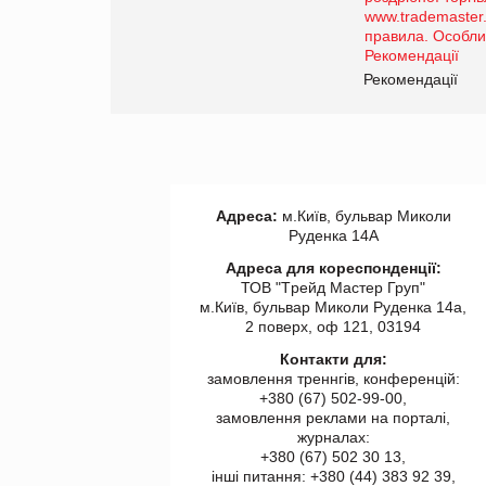
порталі оптової та
роздрібної торгівлі
www.trademaster.ua.
правила. Особливості.
ії
Рекомендації
Адреса:
м.Київ, бульвар Миколи
Руденка 14А
Адреса для кореспонденції:
ТОВ "Tрейд Мастер Груп"
м.Київ, бульвар Миколи Руденка 14а,
2 поверх, оф 121, 03194
Контакти для:
замовлення треннгів, конференцій:
+380 (67) 502-99-00,
замовлення реклами на порталі,
журналах:
+380 (67) 502 30 13,
інші питання: +380 (44) 383 92 39,