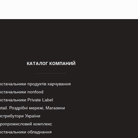
КАТАЛОГ КОМПАНИЙ
остачальники продуктів харчування
остачальники nonfood
стачальники Private Label
tail. Роздрібні мережі, Магазини
истрибутори України
гропромисловий комплекс
остачальники обладнання