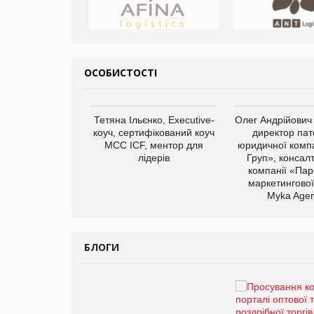
ОСОБИСТОСТІ
арас Ігорович,
Тетяна Ільєнко, Executive-
Олег Андрійович
иробництва ТОВ
коуч, сертифікований коуч
директор пат
Герчак"
МСС ICF, ментор для
юридичної компа
лідерів
Груп», консал
компанії «Пар
маркетингової
Myka Agen
БЛОГИ
Брагина Людмила
Просування компанії на