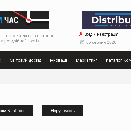
Вхід
Реєстрація
л топ-менеджерів оптової
та роздрібної торгівлі
06 серпня 2026
к
Світовий досвід
Інновації
Маркетинг
Каталог Ком
кетолога, ТОП інтервю від виробника, інтервю від мережі магазинів, інтервю від виробника продуктових
нки NonFood
Нерухомість