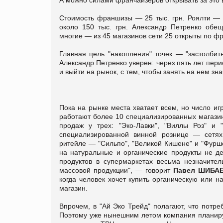
Стоимость франшизы — 25 тыс. грн. Роялти — 
около 150 тыс. грн. Александр Петренко обещ
многие — из 45 магазинов сети 25 открыты по фр
Главная цель "накопления" точек — "застолбит
Александр Петренко уверен: через пять лет пери
и выйти на рынок, с тем, чтобы занять на нем зн
Пока на рынке места хватает всем, но число иг
работают более 10 специализированных магазин
продаж у трех: "Эко-Лавки", "Виллы Роз" и 
специализированной винной рознице — сетях
ритейле — "Сильпо", "Великой Кишене" и "Фурше
на натуральные и органические продукты не д
продуктов в супермаркетах весьма незначител
массовой продукции", — говорит
Павел ШИБАЕВ
когда человек хочет купить органическую или 
магазин.
Впрочем, в "Ай Эко Трейд" полагают, что потр
Поэтому уже нынешним летом компания планируе