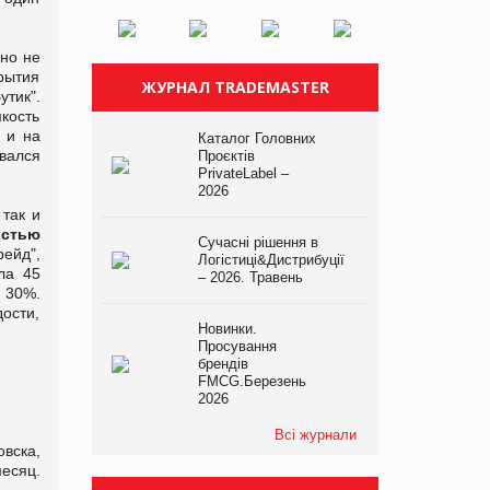
но не
рытия
ЖУРНАЛ TRADEMASTER
утик".
кость
 и на
Каталог Головних
ивался
Проєктів
PrivateLabel –
2026
так и
остью
Сучасні рішення в
ейд",
Логістиці&Дистрибуції
ла 45
– 2026. Травень
 30%.
ости,
Новинки.
Просування
брендів
FMCG.Березень
2026
Всі журнали
вска,
месяц.