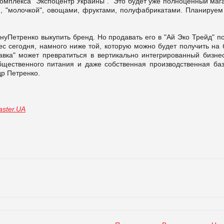
омплекса "Экспоцентр Украины". "Это будет уже полноценный мага
 "молочкой", овощами, фруктами, полуфабрикатами. Планируем
нуПетренко выкупить бренд. Но продавать его в "Ай Эко Трейд" п
с сегодня, намного ниже той, которую можно будет получить на 
Лавка" может превратиться в вертикально интегрированный бизне
бщественного питания и даже собственная производственная баз
др Петренко.
ster.UA