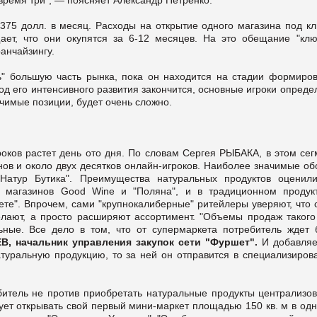
375 долл. в месяц. Расходы на открытие одного магазина под к
ает, что они окупятся за 6-12 месяцев. На это обещание "клю
анчайзингу.
ь" большую часть рынка, пока он находится на стадии формиров
од его интенсивного развития закончится, основные игроки опреде
ачимые позиции, будет очень сложно.
роков растет день ото дня. По словам Сергея РЫБАКА, в этом се
ов и около двух десятков онлайн-игроков. Наиболее значимые об
"Натур Бутика". Преимущества натуральных продуктов оценил
 магазинов Good Wine и "Поляна", и в традиционном продук
те". Впрочем, сами "крупнокалиберные" ритейлеры уверяют, что 
елают, а просто расширяют ассортимент. "Объемы продаж такого
ьные. Все дело в том, что от супермаркета потребитель ждет 
, начальник управления закупок сети "Фуршет".
И добавляе
натуральную продукцию, то за ней он отправится в специализиров
ебитель не против приобретать натуральные продукты централизов
т открывать свой первый мини-маркет площадью 150 кв. м в одн