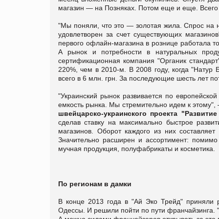
магазин — на Позняках. Потом еще и еще. Всего 
"Мы поняли, что это — золотая жила. Спрос на
удовлетворен за счет существующих магазинов
первого офлайн-магазина в рознице работала то
А рынок и потребности в натуральных прод
сертификационная компания "Органик стандарт"
220%, чем в 2010-м. В 2008 году, когда "Натур 
всего в 6 млн. грн. За последующие шесть лет по
"Украинский рынок развивается по европейской
емкость рынка. Мы стремительно идем к этому",
швейцарско-украинского проекта "Развитие
сделав ставку на максимально быстрое разви
магазинов. Оборот каждого из них составляет
Значительно расширен и ассортимент: помимо "
мучная продукция, полуфабрикаты и косметика.
По регионам в дамки
В конце 2013 года в "Ай Эко Трейд" приняли 
Одессы. И решили пойти по пути франчайзинга. 
А можно силами франчайзеров открывать за это 