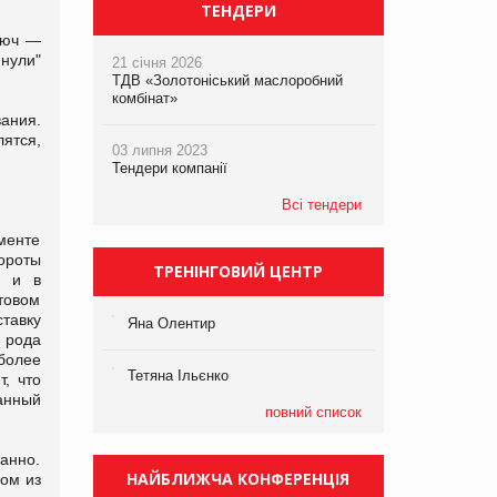
ТЕНДЕРИ
люч —
нули"
21 січня 2026
ТДВ «Золотоніський маслоробний
комбінат»
ания.
лятся,
03 липня 2023
Тендери компанії
Всі тендери
гменте
ороты
ТРЕНІНГОВИЙ ЦЕНТР
и и в
товом
ставку
Яна Олентир
 рода
более
Тетяна Ільєнко
т, что
анный
повний список
анно.
НАЙБЛИЖЧА КОНФЕРЕНЦІЯ
ом из