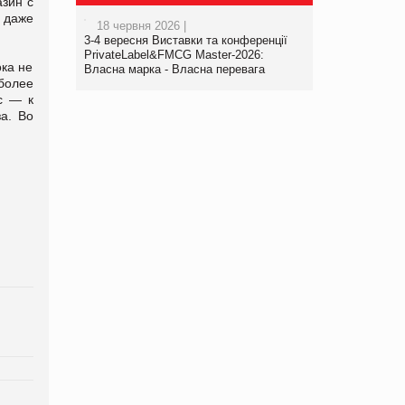
зин с
 даже
18 червня 2026 |
3-4 вересня Виставки та конференції
PrivateLabel&FMCG Master-2026:
ока не
Власна марка - Власна перевага
более
с — к
а. Во