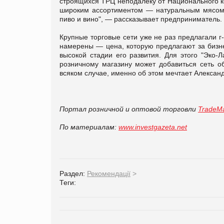
строящихся ТРЦ неподалеку от Национального к
широким ассортиментом — натуральным мясом,
пиво и вино", — рассказывает предприниматель.
Крупные торговые сети уже не раз предлагали г-
намерены — цена, которую предлагают за бизне
высокой стадии его развития. Для этого "Эко-
розничному магазину может добавиться сеть о
всяком случае, именно об этом мечтает Алексан
Портал розничной и оптовой торговли
TradeMa
По материалам:
www.investgazeta.net
Раздел:
Рекомендації
>
Теги: