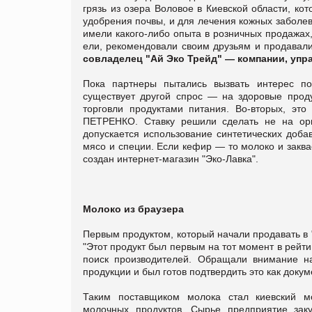
грязь из озера Воловое в Киевской области, ко
удобрения почвы, и для лечения кожных заболев
имели какого-либо опыта в розничных продажах,
ели, рекомендовали своим друзьям и продавал
совладелец "Ай Эко Трейд" — компании, упр
Пока партнеры пытались вызвать интерес по
существует другой спрос — на здоровые прод
торговли продуктами питания. Во-вторых, эт
ПЕТРЕНКО. Ставку решили сделать не на орга
допускается использование синтетических добав
мясо и специи. Если кефир — то молоко и закв
создан интернет-магазин "Эко-Лавка".
Молоко из браузера
Первым продуктом, который начали продавать в 
"Этот продукт был первым на тот момент в рейт
поиск производителей. Обращали внимание на
продукции и был готов подтвердить это как докум
Таким поставщиком молока стал киевский мо
молочных продуктов. Сырье предприятие заку