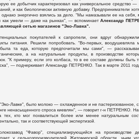
торую ее добытчик характеризовал как универсальное средство —
аний, и как биологически активную добавку. Предприниматели хот
 однако энергично взялись за дело. "Мы намазывали ее на себя,
и как умели — даже на рынках", — вспоминает
Александр ПЕТР
авляющей сетью магазинов "Эко-Лавка".
тенциальных покупателей к сапропели, они вдруг обнаружили
укты питания. Решили попробовать. "Во-первых, воодушевляла 
о была та еда, которую предпочитали мы сами", — рассказывае
нические, а на натуральные продукты, в производстве котор
ок. "К примеру, если это колбаса, то в ее составе должны быть 
аска", — подчеркивает Александр ПЕТРЕНКО. Так в марте 2011 год
"Эко-Лавке", было молоко — охлажденное и не пастеризованное, 
инге ненасыщенного спроса киевлян", — говорит г-н ПЕТРЕНКО. Н
 тех, кто мог похвалиться более или менее натуральным сос
ентально, так и соответствующей экспертизой.
локозавод "Фавор", специализирующийся на производстве де
пает у сельхозпроизводителей Житомирской области, чьим уг