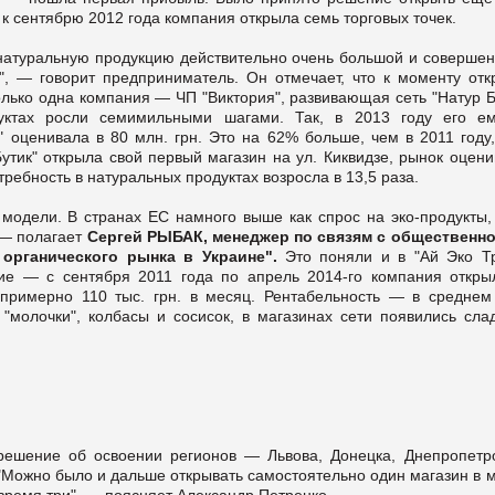
к сентябрю 2012 года компания открыла семь торговых точек.
 натуральную продукцию действительно очень большой и совершен
", — говорит предприниматель. Он отмечает, что к моменту отк
лько одна компания — ЧП "Виктория", развивающая сеть "Натур Б
уктах росли семимильными шагами. Так, в 2013 году его ем
 оценивала в 80 млн. грн. Это на 62% больше, чем в 2011 году,
Бутик" открыла свой первый магазин на ул. Киквидзе, рынок оцен
требность в натуральных продуктах возросла в 13,5 раза.
 модели. В странах ЕС намного выше как спрос на эко-продукты, 
 — полагает
Сергей РЫБАК, менеджер по связям с общественн
 органического рынка в Украине".
Это поняли и в "Ай Эко Тр
тие — с сентября 2011 года по апрель 2014-го компания откры
 примерно 110 тыс. грн. в месяц. Рентабельность — в среднем
молочки", колбасы и сосисок, в магазинах сети появились слад
решение об освоении регионов — Львова, Донецка, Днепропетро
"Можно было и дальше открывать самостоятельно один магазин в 
время три", — поясняет Александр Петренко.