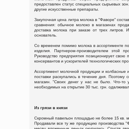
предоставлен статус специальных сырьевых зон
другие искусственные препараты.
Закупочная цена литра молока в "Фаворе" составл
сравнения: обычное молоко в магазинах прода
доставка молока при заказе от трех литров.
основатель.
Со временем помимо молока в ассортименте по
изделия. Партнером-производителем этой пр
Руководство предприятия позиционирует свою 
консервантов и ускорителей технологических про
Ассортимент молочной продукции и колбасные 
поставки раскупались в течение дня. Поэтому 
магазин. "Своих денег у нас не было. Что-то 
необходимых на открытие 30 тыс. грн. одалжива
Из грязи в князи
Скромный павильон площадью не более 15 кв. м.
Продавали все ту же продукцию производства "Ф
месяц вложенные деньги окупились. Спустя д