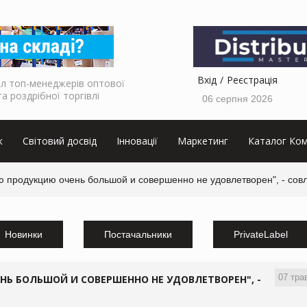
Вхід
Реєстрація
л топ-менеджерів оптової
та роздрібної торгівлі
06 серпня 2026
к
Світовий досвід
Інновації
Маркетинг
Каталог Ком
ю продукцию очень большой и совершенно не удовлетворен", - совл
Новинки
Постачальники
PrivateLabel
07 тра
Ь БОЛЬШОЙ И СОВЕРШЕННО НЕ УДОВЛЕТВОРЕН", -