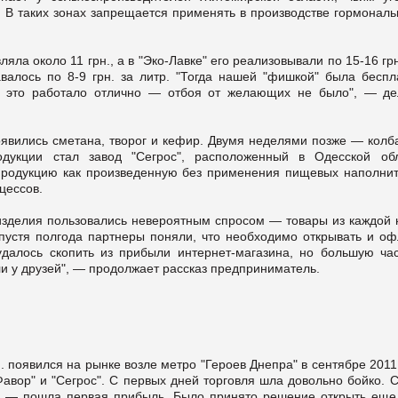
. В таких зонах запрещается применять в производстве гормональ
яла около 11 грн., а в "Эко-Лавке" его реализовывали по 15-16 гр
валось по 8-9 грн. за литр. "Тогда нашей "фишкой" была беспл
 И это работало отлично — отбоя от желающих не было", — де
явились сметана, творог и кефир. Двумя неделями позже — колб
одукции стал завод "Сегрос", расположенный в Одесской обл
продукцию как произведенную без применения пищевых наполнит
цессов.
изделия пользовались невероятным спросом — товары из каждой 
спустя полгода партнеры поняли, что необходимо открывать и оф
удалось скопить из прибыли интернет-магазина, но большую час
ли у друзей", — продолжает рассказ предприниматель.
 появился на рынке возле метро "Героев Днепра" в сентябре 2011
авор" и "Сегрос". С первых дней торговля шла довольно бойко. 
ва — пошла первая прибыль. Было принято решение открыть еще