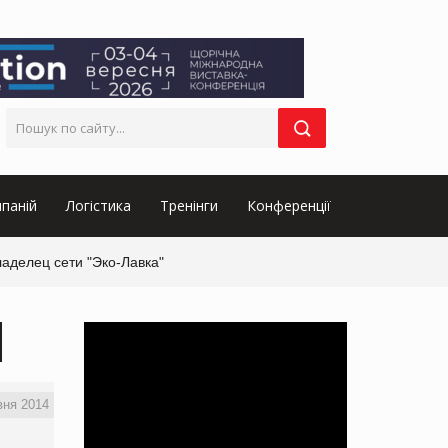
паній
Логістика
Тренінги
Конференції
аделец сети "Эко-Лавка"
вня 2014