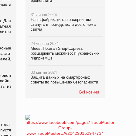
бронеплити
ные и
31 липня 2024
Напівфабрикати та консерви, які
н. Для
стануть в пригоді, коли довго нема
атная
світла
лится
24 червня 2024
асные
Meest Пошта і Shop-Express
асти.
розширюють можливості українських
підприємців
елей,
30 квітня 2024
новой
Защита данных на смартфонах:
лайн-
советы по повышению безопасности
ть из
Всі новини
 года.
Спустя
 один