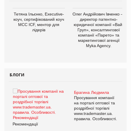
,
Тетяна Ільєнко, Executive-
Олег Андрійович Івченко —
ОВ
коуч, сертифікований коуч
директор патентно-
МСС ICF, ментор для
юридичної компанії «Вайз
лідерів
Груп», консалтингової
компанії «Парето» та
маркетингової агенції
Myka Agency.
БЛОГИ
Брагина Людмила
Просування компанії
на порталі оптової та
роздрібної торгівлі
www.trademaster.ua.
правила. Особливості.
Рекомендації
Ре