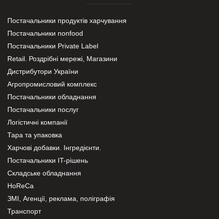
Постачальники продуктів харчування
Постачальники nonfood
Постачальники Private Label
Retail. Роздрібні мережі, Магазини
Дистрибутори України
Агропромисловий комплекс
Постачальники обладнання
Постачальники послуг
Логістичні компанії
Тара та упаковка
Харчові добавки. Інгредієнти.
Постачальники IT-рішень
Складське обладнання
HoReCa
ЗМІ, Агенції, реклама, поліграфія
Транспорт