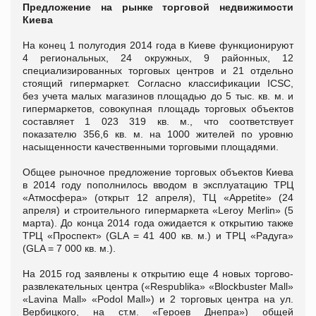
Предложение на рынке торговой недвижимости
Киева
На конец 1 полугодия 2014 года в Киеве функционируют
4 региональных, 24 окружных, 9 районных, 12
специализированных торговых центров и 21 отдельно
стоящий гипермаркет. Согласно классификации ICSC,
без учета малых магазинов площадью до 5 тыс. кв. м. и
гипермаркетов, совокупная площадь торговых объектов
составляет 1 023 319 кв. м., что соответствует
показателю 356,6 кв. м. на 1000 жителей по уровню
насыщенности качественными торговыми площадями.
Общее рыночное предложение торговых объектов Киева
в 2014 году пополнилось вводом в эксплуатацию ТРЦ
«Атмосфера» (открыт 12 апреля), ТЦ «Appetite» (24
апреля) и строительного гипермаркета «Leroy Merlin» (5
марта). До конца 2014 года ожидается к открытию также
ТРЦ «Проспект» (GLA = 41 400 кв. м.) и ТРЦ «Радуга»
(GLA = 7 000 кв. м.).
На 2015 год заявлены к открытию еще 4 новых торгово-
развлекательных центра («Respublika» «Blockbuster Mall»
«Lavina Mall» «Podol Mall») и 2 торговых центра на ул.
Вербицкого, на ст.м. «Героев Днепра») общей