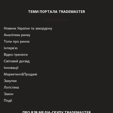
ТЕМИ ПОРТАЛА TRADEMASTER
Новини України та закордону
Аналітика ринку
Топи про ринок
Інтерв’ю
Відео-тренінги
Світовий досвід
Інновації
Маркетинг&Продажі
Закупки
Логістика
Закон
Події
ПРО В2В МЕДІА-ГРУПУ TRADEMASTER