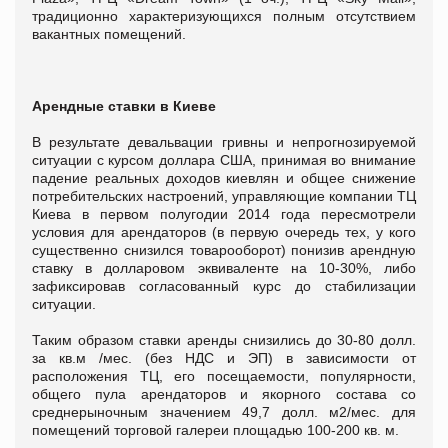
традиционно характеризующихся полным отсутствием
вакантных помещений.
Арендные ставки в Киеве
В результате девальвации гривны и непрогнозируемой
ситуации с курсом доллара США, принимая во внимание
падение реальных доходов киевлян и общее снижение
потребительских настроений, управляющие компании ТЦ
Киева в первом полугодии 2014 года пересмотрели
условия для арендаторов (в первую очередь тех, у кого
существенно снизился товарооборот) понизив арендную
ставку в долларовом эквиваленте на 10-30%, либо
зафиксировав согласованный курс до стабилизации
ситуации.
Таким образом ставки аренды снизились до 30-80 долл.
за кв.м /мес. (без НДС и ЭП) в зависимости от
расположения ТЦ, его посещаемости, популярности,
общего пула арендаторов и якорного состава со
среднерыночным значением 49,7 долл. м2/мес. для
помещений торговой галереи площадью 100-200 кв. м.