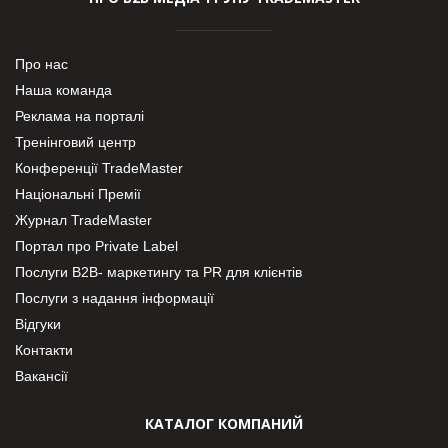
Про нас
Наша команда
Реклама на порталі
Тренінговий центр
Конференції TradeMaster
Національні Премії
Журнал TradeMaster
Портал про Private Label
Послуги В2В- маркетингу та PR для клієнтів
Послуги з надання інформації
Відгуки
Контакти
Вакансії
КАТАЛОГ КОМПАНИЙ