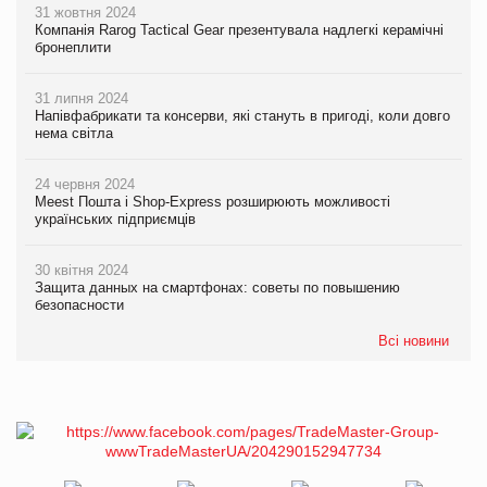
31 жовтня 2024
Компанія Rarog Tactical Gear презентувала надлегкі керамічні
бронеплити
31 липня 2024
Напівфабрикати та консерви, які стануть в пригоді, коли довго
нема світла
24 червня 2024
Meest Пошта і Shop-Express розширюють можливості
українських підприємців
30 квітня 2024
Защита данных на смартфонах: советы по повышению
безопасности
Всі новини